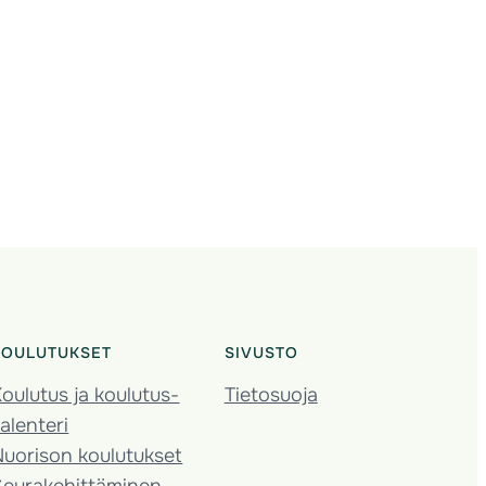
KOULUTUKSET
SIVUSTO
oulutus ja koulutus­
Tietosuoja
alenteri
Nuorison koulutukset
Seura­kehittäminen