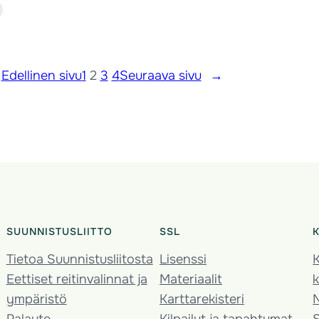
Edellinen sivu
1
2
3
4
Seuraava sivu
→
SUUNNISTUSLIITTO
SSL
Tietoa Suunnistusliitosta
Lisenssi
K
Eettiset reitinvalinnat ja
Materiaalit
k
ympäristö
Karttarekisteri
Palaute
Kilpailut ja tapahtumat