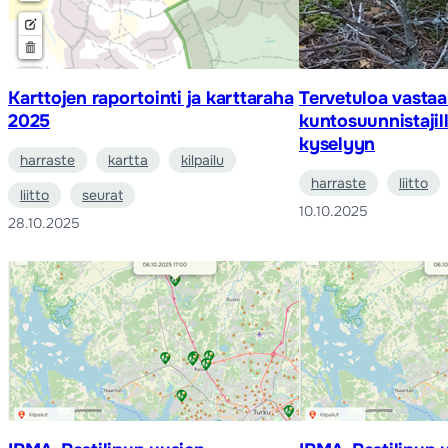
Karttojen raportointi ja karttaraha
Tervetuloa vasta
2025
kuntosuunnistajil
kyselyyn
harraste
kartta
kilpailu
harraste
liitto
liitto
seurat
10.10.2025
28.10.2025