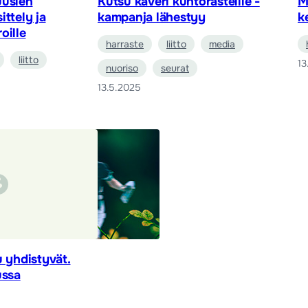
uusien
Kutsu kaveri kuntorasteille -
M
ittely ja
kampanja lähestyy
k
oille
harraste
liitto
media
liitto
13
nuoriso
seurat
13.5.2025
u yhdistyvät.
ussa