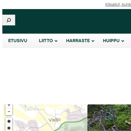
Kilpailut, kunt
Siirry
sisältöön
Etsi
ETUSIVU
LIITTO
HARRASTE
HUIPPU