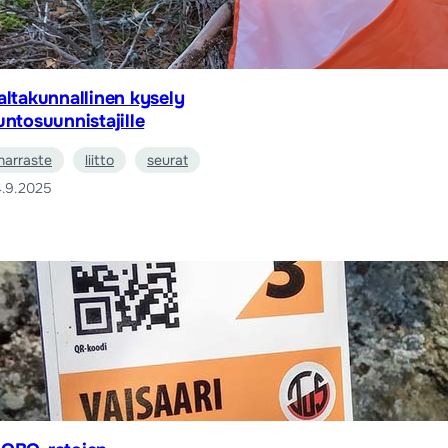
altakunnallinen kysely
untosuunnistajille
harraste
liitto
seurat
.9.2025