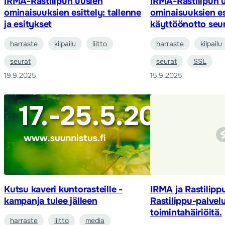
IRMA-Rastilipun uusien
IRMA-Rastilipun 
ominaisuuksien esittely: tallenne
ominaisuuksien es
ja esitykset
käyttöönotto seur
harraste
kilpailu
liitto
harraste
kilpailu
seurat
seurat
SSL
19.9.2025
15.9.2025
Kutsu kaveri kuntorasteille -
IRMA ja Rastilipp
kampanja tulee jälleen
Rastilippu-palvel
toimintahäiriöitä.
harraste
liitto
media