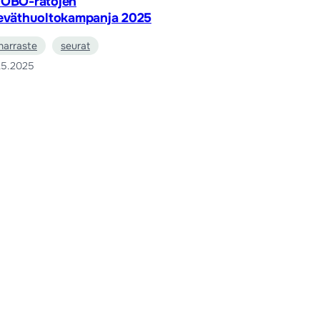
OBO-ratojen
eväthuoltokampanja 2025
harraste
seurat
.5.2025