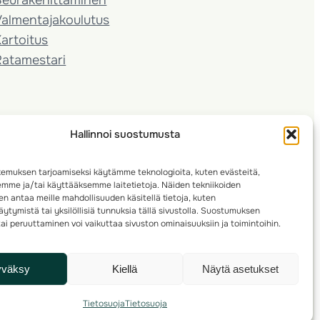
almentaja­koulutus
artoitus
Ratamestari
Hallinnoi suostumusta
emuksen tarjoamiseksi käytämme teknologioita, kuten evästeitä,
emme ja/tai käyttääksemme laitetietoja. Näiden tekniikoiden
n antaa meille mahdollisuuden käsitellä tietoja, kuten
ytymistä tai yksilöllisiä tunnuksia tällä sivustolla. Suostumuksen
ai peruuttaminen voi vaikuttaa sivuston ominaisuuksiin ja toimintoihin.
yväksy
Kiellä
Näytä asetukset
Tietosuoja
Tietosuoja