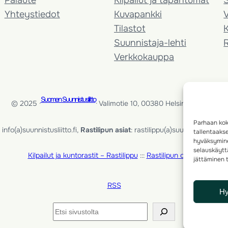
Yhteystiedot
Kuvapankki
V
Tilastot
K
Suunnistaja-lehti
Verkkokauppa
Suomen Suunnistusliitto
© 2025 ·
· Valimotie 10, 00380 Helsinki, Finland
Parhaan kok
info(a)suunnistusliitto.fi,
Rastilipun asiat
: rastilippu(a)suunnistusliitto.fi
tallentaaks
hyväksymine
selauskäyttä
Kilpailut ja kuntorastit – Rastilippu
:::
Rastilipun ohjeet
jättäminen t
RSS
H
Etsi