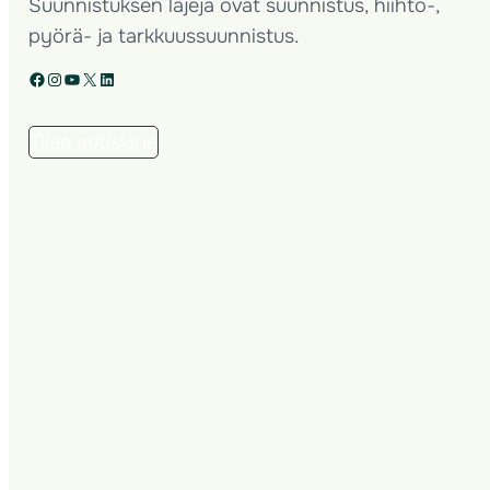
Suunnistuksen lajeja ovat suunnistus, hiihto-,
pyörä- ja tarkkuussuunnistus.
Facebook
Instagram
YouTube
X
LinkedIn
Tilaa uutiskirje