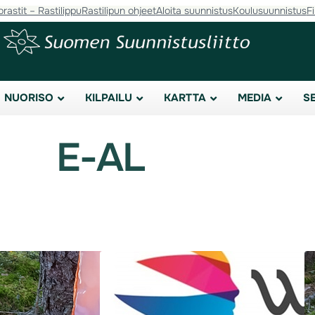
orastit – Rastilippu
Rastilipun ohjeet
Aloita suunnistus
Koulusuunnistus
F
NUORISO
KILPAILU
KARTTA
MEDIA
S
E-AL