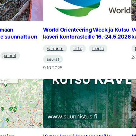
amaan
World Orienteering Week ja Kutsu
V
le suunnattuun
kaveri kuntorasteille 16.-24.5.2026
k
harraste
liitto
media
seurat
24
seurat
9.10.2025