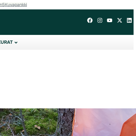
in5
Kuvapankki
EURAT