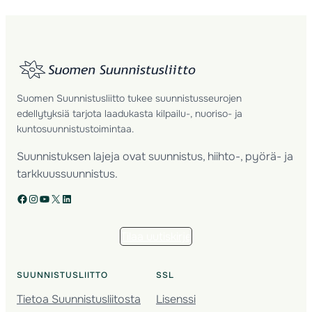
Suomen Suunnistusliitto tukee suunnistusseurojen
edellytyksiä tarjota laadukasta kilpailu-, nuoriso- ja
kuntosuunnistustoimintaa.
Suunnistuksen lajeja ovat suunnistus, hiihto-, pyörä- ja
tarkkuussuunnistus.
Facebook
Instagram
YouTube
X
LinkedIn
Tilaa uutiskirje
SUUNNISTUSLIITTO
SSL
Tietoa Suunnistusliitosta
Lisenssi