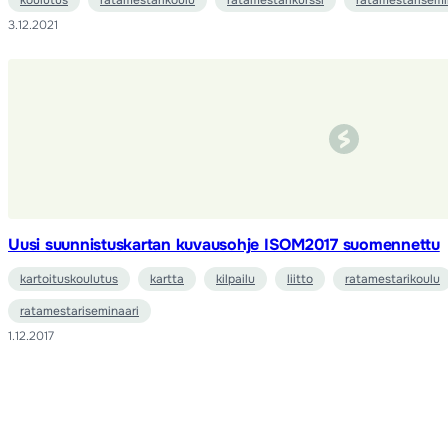
koulutus
ratamestarikoulu
ratamestarikurssi
ratamestarisemi
3.12.2021
Uusi suunnistuskartan kuvausohje ISOM2017 suomennettu
kartoituskoulutus
kartta
kilpailu
liitto
ratamestarikoulu
ratamestariseminaari
1.12.2017