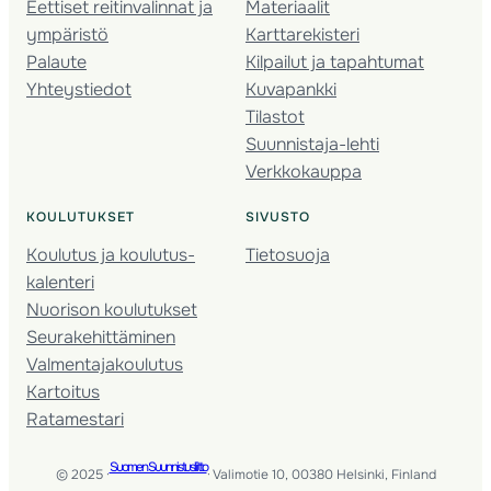
Eettiset reitinvalinnat ja
Materiaalit
ympäristö
Karttarekisteri
Palaute
Kilpailut ja tapahtumat
Yhteystiedot
Kuvapankki
Tilastot
Suunnistaja-lehti
Verkkokauppa
KOULUTUKSET
SIVUSTO
Koulutus ja koulutus­
Tietosuoja
kalenteri
Nuorison koulutukset
Seura­kehittäminen
Valmentaja­koulutus
Kartoitus
Ratamestari
Suomen Suunnistusliitto
© 2025 ·
· Valimotie 10, 00380 Helsinki, Finland