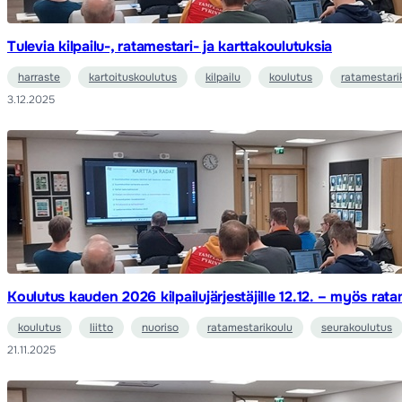
Tulevia kilpailu-, ratamestari- ja karttakoulutuksia
harraste
kartoituskoulutus
kilpailu
koulutus
ratamestari
3.12.2025
Koulutus kauden 2026 kilpailujärjestäjille 12.12. – myös rata
koulutus
liitto
nuoriso
ratamestarikoulu
seurakoulutus
21.11.2025