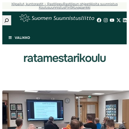
Kilpailut, kuntorastit – Rastilippu
Rastilipun ohjeet
Aloita suunnistus
Siirry
Koulusuunnistus
Fin5
Kuvapankki
sisältöön
Etsi
VALIKKO
ratamestarikoulu