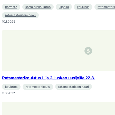
harraste
kartoituskoulutus
kilpailu
koulutus
ratamestari
ratamestariseminaari
10.1.2025
Ratamestarikoulutus 1. ja 2. luokan uusijoille 22.3.
koulutus
ratamestarikoulu
ratamestariseminaari
11.3.2022