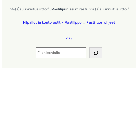
info(a)suunnistusliitto.fi,
Rastilipun asiat
: rastilippu(a)suunnistusliitto.fi
Kilpailut ja kuntorastit – Rastilippu
:::
Rastilipun ohjeet
RSS
Etsi