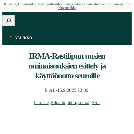
Kilpailut, kuntorastit – Rastilippu
Rastilipun ohjeet
Aloita suunnistus
Koulusuunnistus
Fin5
Kuvapankki
Etsi
VALIKKO
IRMA-Rastilipun uusien
ominaisuuksien esittely ja
käyttöönotto seuroille
E-AL
·
15.9.2025 13:00
·
harraste
, 
kilpailu
, 
liitto
, 
seurat
, 
SSL