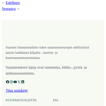
«
Edellinen
Seuraava
»
Suomen Suunnistusliitto tukee suunnistusseurojen edellytyksiä
tarjota laadukasta kilpailu-, nuoriso- ja
kuntosuunnistustoimintaa.
Suunnistuksen lajeja ovat suunnistus, hiihto-, pyörä- ja
tarkkuussuunnistus.
Facebook
Instagram
YouTube
X
LinkedIn
Tilaa uutiskirje
SUUNNISTUSLIITTO
SSL