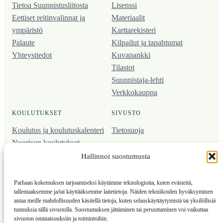
Tietoa Suunnistusliitosta
Lisenssi
Eettiset reitinvalinnat ja
Materiaalit
ympäristö
Karttarekisteri
Palaute
Kilpailut ja tapahtumat
Yhteystiedot
Kuvapankki
Tilastot
Suunnistaja-lehti
Verkkokauppa
KOULUTUKSET
SIVUSTO
Koulutus ja koulutus­kalenteri
Tietosuoja
Nuorison koulutukset
Seura­kehittäminen
Hallinnoi suostumusta
Valmentaja­koulutus
Kartoitus
Parhaan kokemuksen tarjoamiseksi käytämme teknologioita, kuten evästeitä,
Ratamestari
tallentaaksemme ja/tai käyttääksemme laitetietoja. Näiden tekniikoiden hyväksyminen
antaa meille mahdollisuuden käsitellä tietoja, kuten selauskäyttäytymistä tai yksilöllisiä
tunnuksia tällä sivustolla. Suostumuksen jättäminen tai peruuttaminen voi vaikuttaa
Suomen Suunnistusliitto
© 2025 ·
· Valimotie 10, 00380 Helsinki, Finland
sivuston ominaisuuksiin ja toimintoihin.