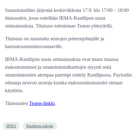
Suunnistusliitto järjestää keskiviikkona 17.9. klo 17:00 – 18:00
tilaisuuden, jossa esitellään IRMA-Rastilipun uusia
ominaisuuksia. Tilaisuus toteutetaan Teams-yhteydellä.
Tilaisuus on suunnattu seurojen puheenjohtajille ja
harrastesuunnistusvastaaville.
IRMA-Rastilipun uusia ominaisuuksia ovat muun muassa
maksutoiminnot ja omatoimirastikarttojen myynti sekä
omatoimirastien aiempaa parempi esittely Rastilipussa. Paytrailin
edustaja neuvoo seuroja kuinka maksuominaisuudet otetaan
käyttöön.
Tilaisuuden
Teams-linkki
.
IRMA
Rastilippu-palvelu