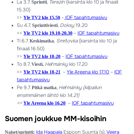
La 3.7.
,
Terezín
(karsinta klo 10 ja finaali
Sprintti
15.30)
=>
–
IOF tapahtumasivu
Yle TV2 klo 15.50
Su 4.7.
,
Doksy
19.20
Sprinttiviesti
=>
–
IOF tapahtumasivu
Yle TV2 klo 19.10-20.30
Ti 6.7.
,
Smržovka
(karsinta klo 10 ja
Keskimatka
finaali 16.50)
=>
–
IOF tapahtumasivu
Yle TV2 klo 18-20
To 8.7.
Heřmánky
klo 17.20
Viesti,
=>
–
Yle Areena klo 17.10
–
IOF
Yle TV2 klo 18-21
tapahtumasivu
Pe 9.7.
,
Heřmánky (kilpailun
Pitkä matka
ensimmäinen lähtö klo 14.21)
=>
–
IOF tapahtumasivu
Yle Areena klo 16.20
Suomen joukkue MM-kisoihin
Ida Haapala
Espoon Suunta (s),
Veera
Naiset/sprintti: