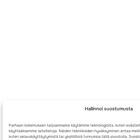
Hallinnoi suostumusta
Parhaan kokemuksen tarjoamiseksi käytämme teknologioita, kuten evästeit
käyttääksemme laitetietoja. Näiden tekniikoiden hyväksyminen antaa meille
kuten selauskäyttäytymistä tai yksilöllisiä tunnuksia tällä sivustolla. Su