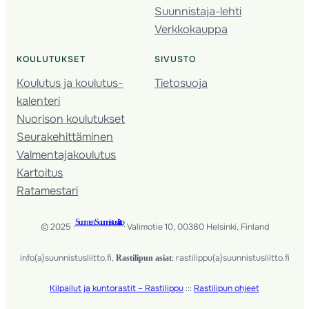
Suunnistaja-lehti
Verkkokauppa
KOULUTUKSET
SIVUSTO
Koulutus ja koulutus­
Tietosuoja
kalenteri
Nuorison koulutukset
Seura­kehittäminen
Valmentaja­koulutus
Kartoitus
Ratamestari
Suomen Suunnistusliitto
© 2025 ·
· Valimotie 10, 00380 Helsinki, Finland
info(a)suunnistusliitto.fi,
: rastilippu(a)suunnistusliitto.fi
Rastilipun asiat
Kilpailut ja kuntorastit – Rastilippu
:::
Rastilipun ohjeet