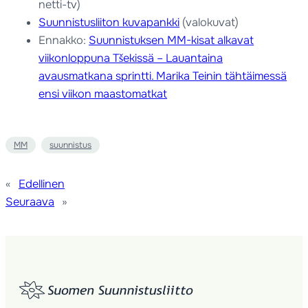
netti-tv)
Suunnistusliiton kuvapankki
(valokuvat)
Ennakko:
Suunnistuksen MM-kisat alkavat
viikonloppuna Tšekissä – Lauantaina
avausmatkana sprintti. Marika Teinin tähtäimessä
ensi viikon maastomatkat
MM
suunnistus
«
Edellinen
Seuraava
»