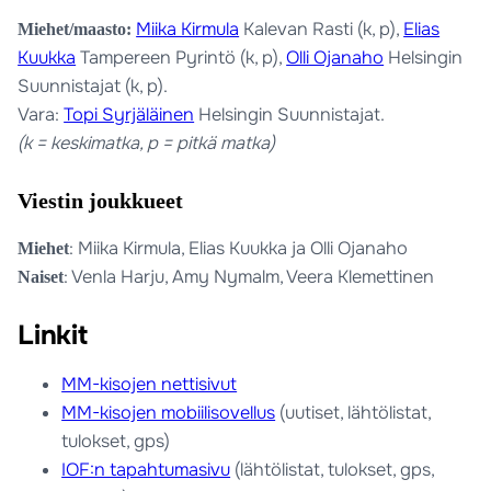
Miika Kirmula
Kalevan Rasti (k, p),
Elias
Miehet/maasto:
Kuukka
Tampereen Pyrintö (k, p),
Olli Ojanaho
Helsingin
Suunnistajat (k, p).
Vara:
Topi Syrjäläinen
Helsingin Suunnistajat.
(k = keskimatka, p = pitkä matka)
Viestin joukkueet
: Miika Kirmula, Elias Kuukka ja Olli Ojanaho
Miehet
: Venla Harju, Amy Nymalm, Veera Klemettinen
Naiset
Linkit
MM-kisojen nettisivut
MM-kisojen mobiilisovellus
(uutiset, lähtölistat,
tulokset, gps)
IOF:n tapahtumasivu
(lähtölistat, tulokset, gps,