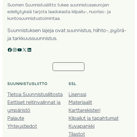
Suomen Suunnistusliitto tukee suunnistusseurojen
edellytyksiä tarjota laadukasta kilpailu-, nuoriso- ja
kuntosuunnistustoimintaa.
Suunnistuksen lajeja ovat suunnistus, hiihto-, pyörä-
ja tarkkuussuunnistus.
Facebook
Instagram
YouTube
X
LinkedIn
Tilaa uutiskirje
SUUNNISTUSLIITTO
SSL
Tietoa Suunnistusliitosta
Lisenssi
Eettiset reitinvalinnat ja
Materiaalit
ympäristö
Karttarekisteri
Palaute
Kilpailut ja tapahtumat
Yhteystiedot
Kuvapankki
Tilastot