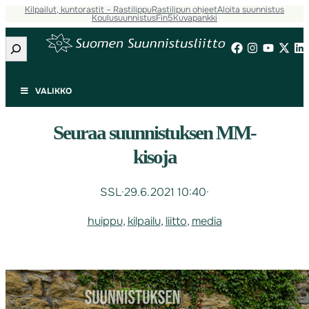
Kilpailut, kuntorastit – Rastilippu
Rastilipun ohjeet
Aloita suunnistus
Koulusuunnistus
Fin5
Kuvapankki
Etsi
VALIKKO
Seuraa suunnistuksen MM-
kisoja
SSL
·
29.6.2021 10:40
·
huippu
, 
kilpailu
, 
liitto
, 
media