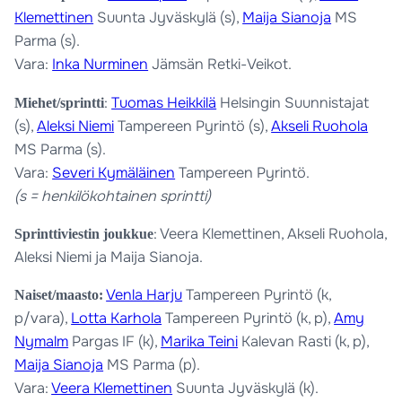
Klemettinen
Suunta Jyväskylä (s),
Maija Sianoja
MS
Parma (s).
Vara:
Inka Nurminen
Jämsän Retki-Veikot.
:
Tuomas Heikkilä
Helsingin Suunnistajat
Miehet/sprintti
(s),
Aleksi Niemi
Tampereen Pyrintö (s),
Akseli Ruohola
MS Parma (s).
Vara:
Severi Kymäläinen
Tampereen Pyrintö.
(s = henkilökohtainen sprintti)
: Veera Klemettinen, Akseli Ruohola,
Sprinttiviestin joukkue
Aleksi Niemi ja Maija Sianoja.
Venla Harju
Tampereen Pyrintö (k,
Naiset/maasto:
p/vara),
Lotta Karhola
Tampereen Pyrintö (k, p),
Amy
Nymalm
Pargas IF (k),
Marika Teini
Kalevan Rasti (k, p),
Maija Sianoja
MS Parma (p).
Vara:
Veera Klemettinen
Suunta Jyväskylä (k).