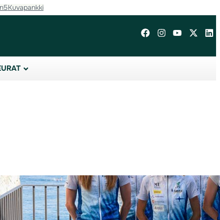
in5
Kuvapankki
EURAT