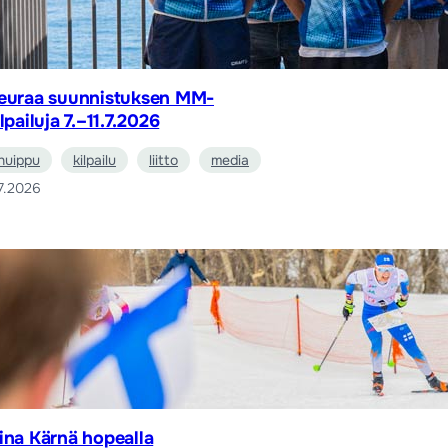
euraa suunnistuksen MM-
ilpailuja 7.–11.7.2026
huippu
kilpailu
liitto
media
7.2026
ina Kärnä hopealla