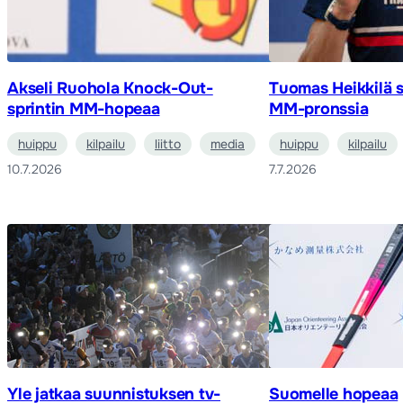
Akseli Ruohola Knock-Out-
Tuomas Heikkilä s
sprintin MM-hopeaa
MM-pronssia
huippu
kilpailu
liitto
media
huippu
kilpailu
10.7.2026
7.7.2026
Yle jatkaa suunnistuksen tv-
Suomelle hopeaa