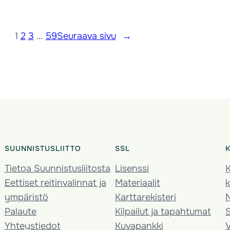
1
2
3
…
59
Seuraava sivu
→
SUUNNISTUSLIITTO
SSL
Tietoa Suunnistusliitosta
Lisenssi
K
Eettiset reitinvalinnat ja
Materiaalit
k
ympäristö
Karttarekisteri
Palaute
Kilpailut ja tapahtumat
Yhteystiedot
Kuvapankki
V