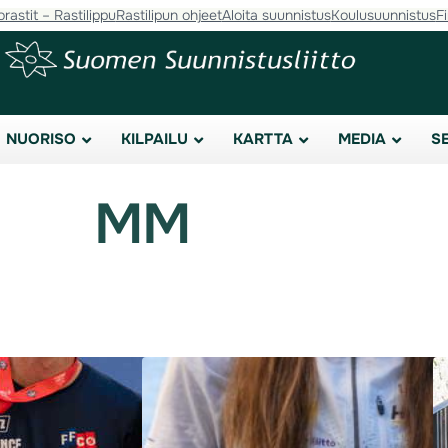
orastit – Rastilippu
Rastilipun ohjeet
Aloita suunnistus
Koulusuunnistus
F
NUORISO
KILPAILU
KARTTA
MEDIA
S
MM