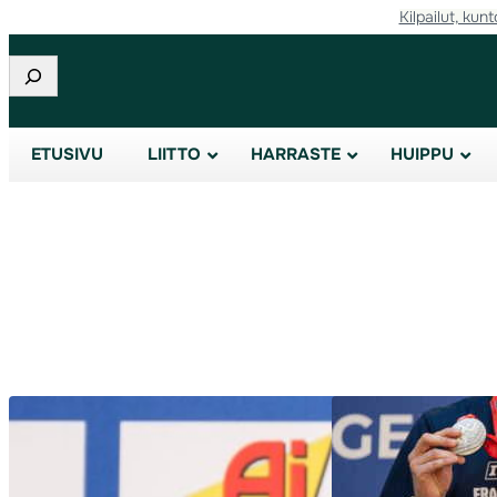
Kilpailut, kunt
Siirry
sisältöön
Etsi
ETUSIVU
LIITTO
HARRASTE
HUIPPU