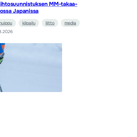
iihtosuunnistuksen MM-takaa-
jossa Japanissa
huippu
kilpailu
liitto
media
3.2026