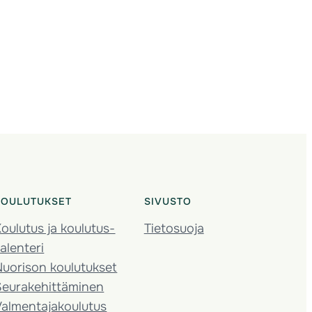
KOULUTUKSET
SIVUSTO
oulutus ja koulutus­
Tietosuoja
alenteri
Nuorison koulutukset
Seura­kehittäminen
almentaja­koulutus