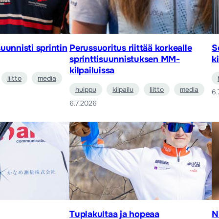
uunnisti sprintin
Perussuoritus riittää korkealle
S
sprinttisuunnistuksen MM-
k
kilpailuissa
liitto
media
huippu
kilpailu
liitto
media
6.
6.7.2026
Tuplakultaa ja hopeaa
N