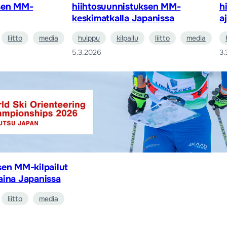
ksen MM-
hiihtosuunnistuksen MM-
h
keskimatkalla Japanissa
a
liitto
media
huippu
kilpailu
liitto
media
5.3.2026
3.
sen MM-kilpailut
aina Japanissa
liitto
media