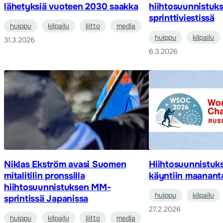
lähetyksiä vuoteen 2030 saakka
hiihtosuunnistu
sprinttiviestissä
huippu
kilpailu
liitto
media
huippu
kilpailu
31.3.2026
6.3.2026
Niklas Ekström avasi Suomen
Hiihtosuunnistuk
mitalitilin pronssilla
käyntiin maanant
hiihtosuunnistuksen MM-
huippu
kilpailu
sprintissä Japanissa
27.2.2026
huippu
kilpailu
liitto
media