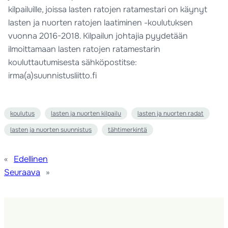
kilpailuille, joissa lasten ratojen ratamestari on käynyt
lasten ja nuorten ratojen laatiminen -koulutuksen
vuonna 2016-2018. Kilpailun johtajia pyydetään
ilmoittamaan lasten ratojen ratamestarin
kouluttautumisesta sähköpostitse:
irma(a)suunnistusliitto.fi
koulutus
lasten ja nuorten kilpailu
lasten ja nuorten radat
lasten ja nuorten suunnistus
tähtimerkintä
«
Edellinen
Seuraava
»