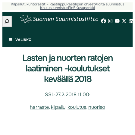
Kilpailut, kuntorastit – Rastilippu
Rastilipun ohjeet
Aloita suunnistus
Koulusuunnistus
Fin5
Kuvapankki
Etsi
VALIKKO
Lasten ja nuorten ratojen
laatiminen -koulutukset
keväällä 2018
SSL
·
27.2.2018 11:00
·
harraste
, 
kilpailu
, 
koulutus
, 
nuoriso