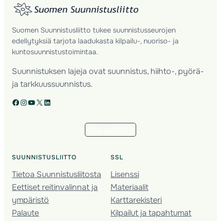
Suomen Suunnistusliitto tukee suunnistusseurojen
edellytyksiä tarjota laadukasta kilpailu-, nuoriso- ja
kuntosuunnistustoimintaa.
Suunnistuksen lajeja ovat suunnistus, hiihto-, pyörä-
ja tarkkuussuunnistus.
Facebook
Instagram
YouTube
X
LinkedIn
Tilaa uutiskirje
SUUNNISTUSLIITTO
SSL
Tietoa Suunnistusliitosta
Lisenssi
Eettiset reitinvalinnat ja
Materiaalit
ympäristö
Karttarekisteri
Palaute
Kilpailut ja tapahtumat