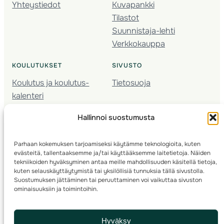
Yhteystiedot
Kuvapankki
Tilastot
Suunnistaja-lehti
Verkkokauppa
KOULUTUKSET
SIVUSTO
Koulutus ja koulutus­
Tietosuoja
kalenteri
Nuorison koulutukset
Hallinnoi suostumusta
Seura­kehittäminen
Valmentaja­koulutus
Parhaan kokemuksen tarjoamiseksi käytämme teknologioita, kuten
Kartoitus
evästeitä, tallentaaksemme ja/tai käyttääksemme laitetietoja. Näiden
Ratamestari
tekniikoiden hyväksyminen antaa meille mahdollisuuden käsitellä tietoja,
kuten selauskäyttäytymistä tai yksilöllisiä tunnuksia tällä sivustolla.
Suostumuksen jättäminen tai peruuttaminen voi vaikuttaa sivuston
Suomen Suunnistusliitto
© 2025 ·
· Valimotie 10, 00380 Helsinki, Finland
ominaisuuksiin ja toimintoihin.
info(a)suunnistusliitto.fi,
Rastilipun asiat
: rastilippu(a)suunnistusliitto.fi
Hyväksy