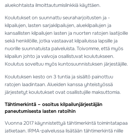
aluekohtaista ilmoittautumislinkkiä käyttäen.
Koulutukset on suunnattu seuraharjoitusten ja -
kilpailujen, lasten sarjakilpailujen, aluekilpailujen ja
kansallisten kilpailujen lasten ja nuorten ratojen laatijoille
sekä henkilöille, jotka vastaavat kilpailuissa lapsille ja
nuorille suunnatuista palveluista. Toivomme, että myös
kilpailun johto ja valvoja osallistuvat koulutukseen.
Koulutus soveltuu myös kuntosuunnistuksen järjestäjille.
Koulutuksen kesto on 3 tuntia ja sisältö painottuu
ratojen laadintaan. Alueiden kanssa yhteistyössä
järjestetyt koulutukset ovat osallistujille maksuttomia.
Tähtimerkintä – osoitus kilpailunjärjestäjän
paneutumisesta lasten ratoihin
Vuonna 2017 käynnistettyä tähtimerkintä toimintatapaa
jatketaan. IRMA-palvelussa lisätään tähtimerkintä niille