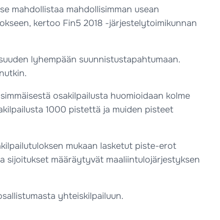
ä se mahdollistaa mahdollisimman usean
lokseen, kertoo Fin5 2018 -järjestelytoimikunnan
ollisuuden lyhempään suunnistustapahtumaan.
nutkin.
 ensimmäisestä osakilpailusta huomioidaan kolme
sakilpailusta 1000 pistettä ja muiden pisteet
kilpailutuloksen mukaan lasketut piste-erot
a sijoitukset määräytyvät maaliintulojärjestyksen
osallistumasta yhteiskilpailuun.