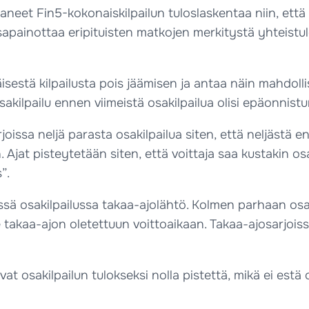
aneet Fin5-kokonaiskilpailun tuloslaskentaa niin, ett
asapainottaa eripituisten matkojen merkitystä yhteistu
äisestä kilpailusta pois jäämisen ja antaa näin mahd
akilpailu ennen viimeistä osakilpailua olisi epäonnistu
joissa neljä parasta osakilpailua siten, että neljästä
n. Ajat pisteytetään siten, että voittaja saa kustakin o
”.
ssä osakilpailussa takaa-ajolähtö. Kolmen parhaan osa
takaa-ajon oletettuun voittoaikaan. Takaa-ajosarjoiss
t osakilpailun tulokseksi nolla pistettä, mikä ei estä 