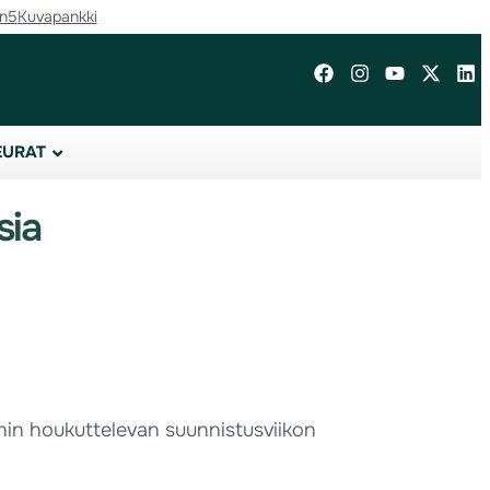
in5
Kuvapankki
EURAT
sia
ihin houkuttelevan suunnistusviikon