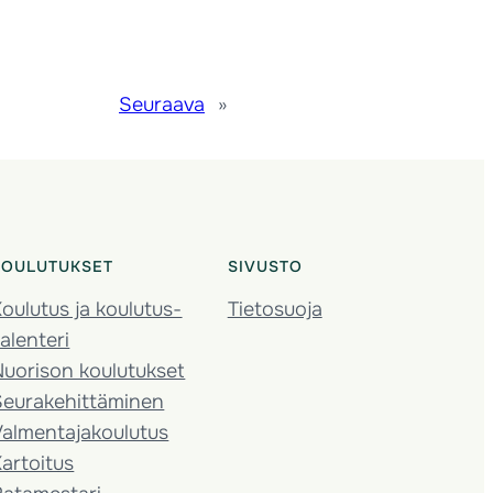
Seuraava
»
KOULUTUKSET
SIVUSTO
oulutus ja koulutus­
Tietosuoja
alenteri
Nuorison koulutukset
Seura­kehittäminen
almentaja­koulutus
artoitus