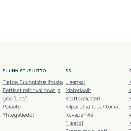
SUUNNISTUSLIITTO
SSL
Tietoa Suunnistusliitosta
Lisenssi
K
Eettiset reitinvalinnat ja
Materiaalit
k
ympäristö
Karttarekisteri
Palaute
Kilpailut ja tapahtumat
Yhteystiedot
Kuvapankki
V
Tilastot
K