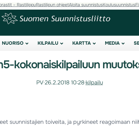
orastit – Rastilippu
Rastilipun ohjeet
Aloita suunnistus
Koulusuunnistus
F
NUORISO
KILPAILU
KARTTA
MEDIA
S
n5-kokonaiskilpailuun muutok
PV
·
26.2.2018 10:28
·
kilpailu
eet suunnistajien toiveita, ja pyrkineet reagoimaan ni