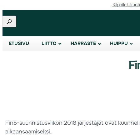
Kilpailut, kunt
Etsi
ETUSIVU
LIITTO
HARRASTE
HUIPPU
Fi
Fin5-suunnistusviikon 2018 järjestäjät ovat kuunnell
aikaansaamiseksi.