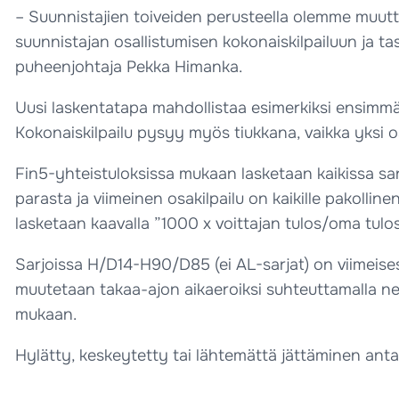
– Suunnistajien toiveiden perusteella olemme muutt
suunnistajan osallistumisen kokonaiskilpailuun ja t
puheenjohtaja Pekka Himanka.
Uusi laskentatapa mahdollistaa esimerkiksi ensimm
Kokonaiskilpailu pysyy myös tiukkana, vaikka yksi os
Fin5-yhteistuloksissa mukaan lasketaan kaikissa sar
parasta ja viimeinen osakilpailu on kaikille pakolline
lasketaan kaavalla ”1000 x voittajan tulos/oma tulos
Sarjoissa H/D14-H90/D85 (ei AL-sarjat) on viimeise
muutetaan takaa-ajon aikaeroiksi suhteuttamalla ne 
mukaan.
Hylätty, keskeytetty tai lähtemättä jättäminen antava