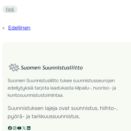
Fin5
«
Edellinen
Suomen Suunnistusliitto tukee suunnistusseurojen
edellytyksiä tarjota laadukasta kilpailu-, nuoriso- ja
kuntosuunnistustoimintaa.
Suunnistuksen lajeja ovat suunnistus, hiihto-,
pyörä- ja tarkkuussuunnistus.
Facebook
Instagram
YouTube
X
LinkedIn