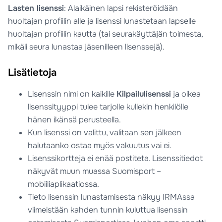
Lasten lisenssi
: Alaikäinen lapsi rekisteröidään
huoltajan profiilin alle ja lisenssi lunastetaan lapselle
huoltajan profiilin kautta (tai seurakäyttäjän toimesta,
mikäli seura lunastaa jäsenilleen lisenssejä).
Lisätietoja
Lisenssin nimi on kaikille
Kilpailulisenssi
ja oikea
lisenssityyppi tulee tarjolle kullekin henkilölle
hänen ikänsä perusteella.
Kun lisenssi on valittu, valitaan sen jälkeen
halutaanko ostaa myös vakuutus vai ei.
Lisenssikortteja ei enää postiteta. Lisenssitiedot
näkyvät muun muassa Suomisport –
mobiiliaplikaatiossa.
Tieto lisenssin lunastamisesta näkyy IRMAssa
viimeistään kahden tunnin kuluttua lisenssin