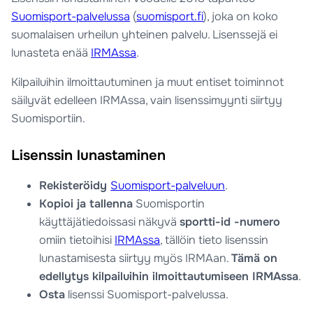
Suomisport-palvelussa
(
suomisport.fi
), joka on koko
suomalaisen urheilun yhteinen palvelu. Lisenssejä ei
lunasteta enää
IRMAssa
.
Kilpailuihin ilmoittautuminen ja muut entiset toiminnot
säilyvät edelleen IRMAssa, vain lisenssimyynti siirtyy
Suomisportiin.
Lisenssin lunastaminen
Rekisteröidy
Suomisport-palveluun
.
Kopioi ja tallenna
Suomisportin
käyttäjätiedoissasi näkyvä
sportti-id -numero
omiin tietoihisi
IRMAssa
, tällöin tieto lisenssin
lunastamisesta siirtyy myös IRMAan.
Tämä on
edellytys kilpailuihin ilmoittautumiseen IRMAssa
.
Osta
lisenssi Suomisport-palvelussa.