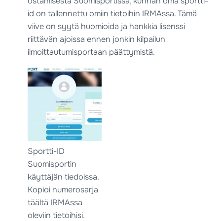
ostamisesta Suomisportissa, kunhan oma sportti-
id on tallennettu omiin tietoihin IRMAssa. Tämä
viive on syytä huomioida ja hankkia lisenssi
riittävän ajoissa ennen jonkin kilpailun
ilmoittautumisportaan päättymistä.
Sportti-ID
Suomisportin
käyttäjän tiedoissa.
Kopioi numerosarja
täältä IRMAssa
oleviin tietoihisi.