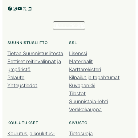
Facebook
Instagram
YouTube
X
LinkedIn
Tilaa uutiskirje
SUUNNISTUSLIITTO
SSL
Tietoa Suunnistusliitosta
Lisenssi
Eettiset reitinvalinnat ja
Materiaalit
ympäristö
Karttarekisteri
Palaute
Kilpailut ja tapahtumat
Yhteystiedot
Kuvapankki
Tilastot
Suunnistaja-lehti
Verkkokauppa
KOULUTUKSET
SIVUSTO
Koulutus ja koulutus­
Tietosuoja