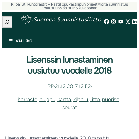
Kilpailut, kuntorastit – Rastilippu
Rastilipun ohjeet
Aloita suunnistus
Koulusuunnistus
Fin5
Kuvapankki
Etsi
VALIKKO
Lisenssin lunastaminen
uusiutuu vuodelle 2018
PP
·
21.12.2017 12:52
·
harraste
, 
huippu
, 
kartta
, 
kilpailu
, 
liitto
, 
nuoriso
, 
seurat
Lisenssin lunastaminen vuodelle 2018 tapahtuu