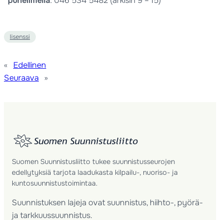
puhelimella
: 046 534 5482 (arkisin 9 – 15)
lisenssi
«
Edellinen
Seuraava
»
Suomen Suunnistusliitto tukee suunnistusseurojen
edellytyksiä tarjota laadukasta kilpailu-, nuoriso- ja
kuntosuunnistustoimintaa.
Suunnistuksen lajeja ovat suunnistus, hiihto-, pyörä-
ja tarkkuussuunnistus.