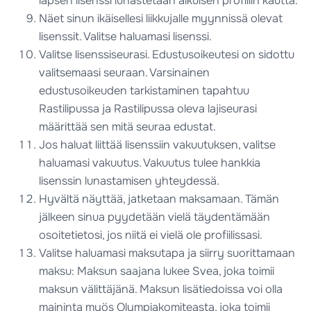
lapsen lisenssi lunastetaan aikuisen profiilin kautta.
Näet sinun ikäisellesi liikkujalle myynnissä olevat
lisenssit. Valitse haluamasi lisenssi.
Valitse lisenssiseurasi. Edustusoikeutesi on sidottu
valitsemaasi seuraan. Varsinainen
edustusoikeuden tarkistaminen tapahtuu
Rastilipussa ja Rastilipussa oleva lajiseurasi
määrittää sen mitä seuraa edustat.
Jos haluat liittää lisenssiin vakuutuksen, valitse
haluamasi vakuutus. Vakuutus tulee hankkia
lisenssin lunastamisen yhteydessä.
Hyvältä näyttää, jatketaan maksamaan. Tämän
jälkeen sinua pyydetään vielä täydentämään
osoitetietosi, jos niitä ei vielä ole profiilissasi.
Valitse haluamasi maksutapa ja siirry suorittamaan
maksu: Maksun saajana lukee Svea, joka toimii
maksun välittäjänä. Maksun lisätiedoissa voi olla
maininta myös Olympiakomiteasta, joka toimii