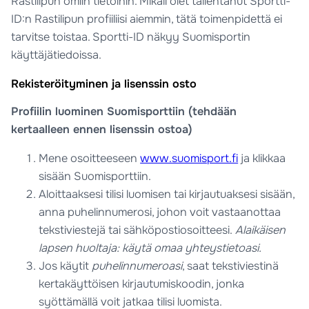
Rastilipun omiin tietoihin. Mikäli olet tallentanut Sportti-
ID:n Rastilipun profiiliisi aiemmin, tätä toimenpidettä ei
tarvitse toistaa. Sportti-ID näkyy Suomisportin
käyttäjätiedoissa.
Rekisteröityminen ja lisenssin osto
Profiilin luominen Suomisporttiin (tehdään
kertaalleen ennen lisenssin ostoa)
Mene osoitteeseen
www.suomisport.fi
ja klikkaa
sisään Suomisporttiin.
Aloittaaksesi tilisi luomisen tai kirjautuaksesi sisään,
anna puhelinnumerosi, johon voit vastaanottaa
tekstiviestejä tai sähköpostiosoitteesi.
Alaikäisen
lapsen huoltaja: käytä omaa yhteystietoasi.
Jos käytit
puhelinnumeroasi
, saat tekstiviestinä
kertakäyttöisen kirjautumiskoodin, jonka
syöttämällä voit jatkaa tilisi luomista.