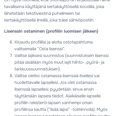
tavallisena käyttäjänä kertakäyttöisellä koodilla, joka
lähetetään tekstiviestinä puhelimeen tai
kertakäyttöisellä linkillä, joka tulee sähköpostiin.
Lisenssin ostaminen (profiilin luomisen jälkeen)
Kirjaudu profiiliisi ja aloita ostotapahtuma
valitsemalla ”Osta lisenssi”.
Valitse lajiksesi suunnistus (suunnistuksen lisenssi
pitää sisällään myös muut lajit hiihto-, pyörä- ja
tarkkuussuunnistuksen).
Valitse oletko ostamassa lisenssiä itsellesi vai
huollettavalle lapsellesi. Jos olet ostamassa
lisenssiä lapsellesi, pyydetään sinua ensin
täyttämään lapsesi tiedot. Alaikäiselle lapselle
profiilin rekisteröi lapsen vanhempi oman
profiilinsa kautta (”lisää lapsi” -toiminnolla). Myös