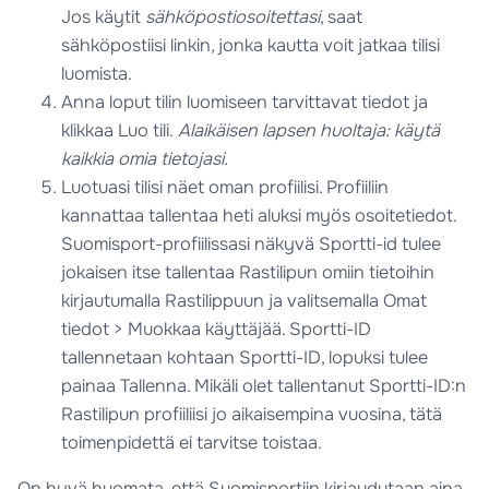
Jos käytit
sähköpostiosoitettasi
, saat
sähköpostiisi linkin, jonka kautta voit jatkaa tilisi
luomista.
Anna loput tilin luomiseen tarvittavat tiedot ja
klikkaa Luo tili.
Alaikäisen lapsen huoltaja: käytä
kaikkia omia tietojasi.
Luotuasi tilisi näet oman profiilisi. Profiiliin
kannattaa tallentaa heti aluksi myös osoitetiedot.
Suomisport-profiilissasi näkyvä Sportti-id tulee
jokaisen itse tallentaa Rastilipun omiin tietoihin
kirjautumalla Rastilippuun ja valitsemalla Omat
tiedot > Muokkaa käyttäjää. Sportti-ID
tallennetaan kohtaan Sportti-ID, lopuksi tulee
painaa Tallenna. Mikäli olet tallentanut Sportti-ID:n
Rastilipun profiiliisi jo aikaisempina vuosina, tätä
toimenpidettä ei tarvitse toistaa.
On hyvä huomata, että Suomisportiin kirjaudutaan aina