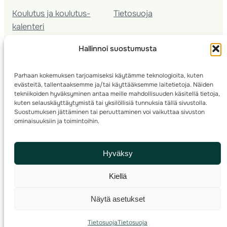
Koulutus ja koulutus­
Tietosuoja
kalenteri
Nuorison koulutukset
Hallinnoi suostumusta
Seura­kehittäminen
Valmentaja­koulutus
Parhaan kokemuksen tarjoamiseksi käytämme teknologioita, kuten
Kartoitus
evästeitä, tallentaaksemme ja/tai käyttääksemme laitetietoja. Näiden
Ratamestari
tekniikoiden hyväksyminen antaa meille mahdollisuuden käsitellä tietoja,
kuten selauskäyttäytymistä tai yksilöllisiä tunnuksia tällä sivustolla.
Suostumuksen jättäminen tai peruuttaminen voi vaikuttaa sivuston
Suomen Suunnistusliitto
© 2025 ·
· Valimotie 10, 00380 Helsinki, Finland
ominaisuuksiin ja toimintoihin.
info(a)suunnistusliitto.fi,
Rastilipun asiat
: rastilippu(a)suunnistusliitto.fi
Hyväksy
Kilpailut ja kuntorastit – Rastilippu
:::
Rastilipun ohjeet
Kiellä
RSS
Näytä asetukset
Etsi
Tietosuoja
Tietosuoja