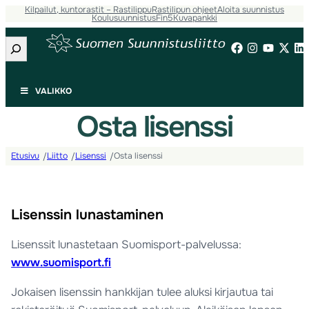
Kilpailut, kuntorastit – Rastilippu
Rastilipun ohjeet
Aloita suunnistus
Koulusuunnistus
Fin5
Kuvapankki
Etsi
VALIKKO
Osta lisenssi
Etusivu
Liitto
Lisenssi
Osta lisenssi
/
/
/
Lisenssin lunastaminen
Lisenssit lunastetaan Suomisport-palvelussa:
www.suomisport.fi
Jokaisen lisenssin hankkijan tulee aluksi kirjautua tai