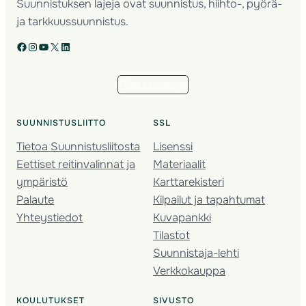
Suunnistuksen lajeja ovat suunnistus, hiihto-, pyörä-
ja tarkkuussuunnistus.
Facebook
Instagram
YouTube
X
LinkedIn
Tilaa uutiskirje
SUUNNISTUSLIITTO
SSL
Tietoa Suunnistusliitosta
Lisenssi
Eettiset reitinvalinnat ja
Materiaalit
ympäristö
Karttarekisteri
Palaute
Kilpailut ja tapahtumat
Yhteystiedot
Kuvapankki
Tilastot
Suunnistaja-lehti
Verkkokauppa
KOULUTUKSET
SIVUSTO