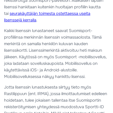
rekisteröityä Suomisport-palveluun. Alaikäisen lapsen
lisenssi hankitaan kuitenkin huoltajan profiilin kautta
tai
seurakäyttäjän toimesta ostettaessa useita
lisenssejä kerralla
.
Kaikki lisenssin lunastaneet saavat Suomisport-
profiiliinsa merkinnän lisenssin voimassaolosta. Tämä
merkintä on samalla henkilön kuluvan kauden
lisenssikortti. Lisenssimerkintä aktivoituu heti maksun
jälkeen. Käytössä on myös Suomisport -mobiilisovellus,
joka ladataan sovelluskaupoista. Mobiilisovellus on
käytettävissä iOS- ja Android-alustoille.
Mobiilisovelluksessa näkyy hankittu lisenssi.
Jotta lisenssin lunastuksesta siirtyy tieto myös
Rastilippuun (ent. IRMA), jossa ilmoittautumiset edelleen
hoidetaan, tulee jokaisen tallentaa itse Suomisportin
rekisteröitymisen yhteydessä muodostuva Sportti-ID