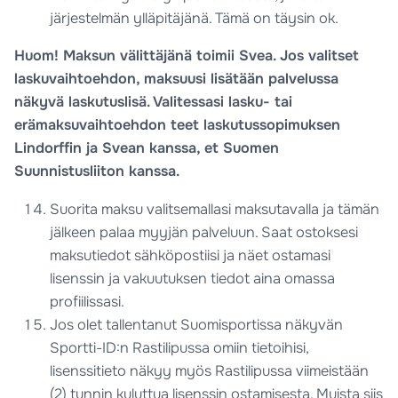
järjestelmän ylläpitäjänä. Tämä on täysin ok.
Huom! Maksun välittäjänä toimii Svea. Jos valitset
laskuvaihtoehdon, maksuusi lisätään palvelussa
näkyvä laskutuslisä. Valitessasi lasku- tai
erämaksuvaihtoehdon teet laskutussopimuksen
Lindorffin ja Svean kanssa, et Suomen
Suunnistusliiton kanssa.
Suorita maksu valitsemallasi maksutavalla ja tämän
jälkeen palaa myyjän palveluun. Saat ostoksesi
maksutiedot sähköpostiisi ja näet ostamasi
lisenssin ja vakuutuksen tiedot aina omassa
profiilissasi.
Jos olet tallentanut Suomisportissa näkyvän
Sportti-ID:n Rastilipussa omiin tietoihisi,
lisenssitieto näkyy myös Rastilipussa viimeistään
(2) tunnin kuluttua lisenssin ostamisesta. Muista siis