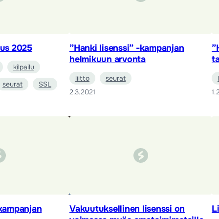
tus 2025
”Hanki lisenssi” -kampanjan
”
helmikuun arvonta
t
kilpailu
liitto
seurat
seurat
SSL
2.3.2021
1.
-kampanjan
Vakuutuksellinen lisenssi on
L