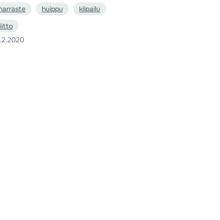
harraste
huippu
kilpailu
liitto
.2.2020