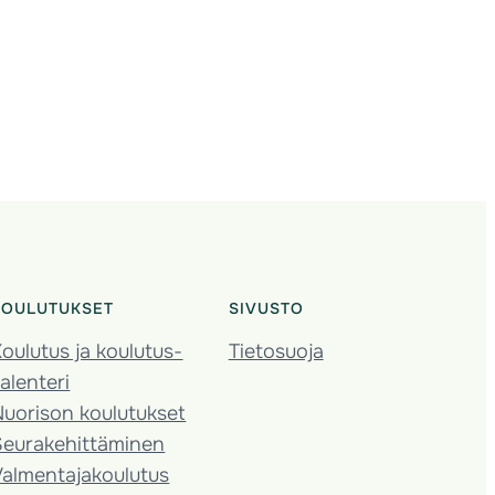
KOULUTUKSET
SIVUSTO
oulutus ja koulutus­
Tietosuoja
alenteri
Nuorison koulutukset
Seura­kehittäminen
almentaja­koulutus