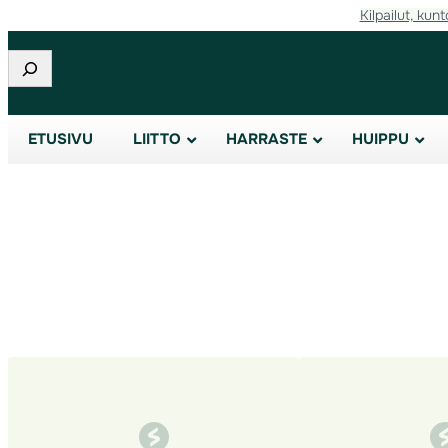
Kilpailut, kunt
Siirry
sisältöön
Etsi
ETUSIVU
LIITTO
HARRASTE
HUIPPU