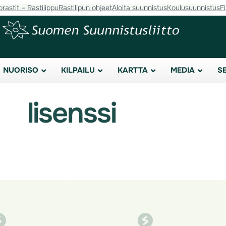
orastit – Rastilippu
Rastilipun ohjeet
Aloita suunnistus
Koulusuunnistus
F
NUORISO
KILPAILU
KARTTA
MEDIA
S
lisenssi