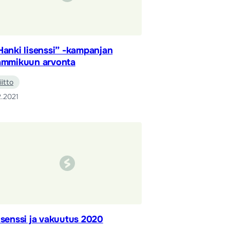
Hanki lisenssi” -kampanjan
ammikuun arvonta
liitto
2.2021
isenssi ja vakuutus 2020