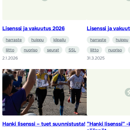
Lisenssi ja vakuutus 2026
Lisenssi ja vakuu
harraste
huippu
kilpailu
harraste
huippu
liitto
nuoriso
seurat
SSL
liitto
nuoriso
2.1.2026
31.3.2025
Hanki lisenssi – tuet suunnistusta!
”Hanki lisenssi” 