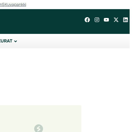
in5
Kuvapankki
EURAT