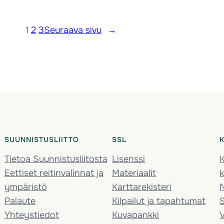
1
2
3
Seuraava sivu
→
SUUNNISTUSLIITTO
SSL
Tietoa Suunnistusliitosta
Lisenssi
K
Eettiset reitinvalinnat ja
Materiaalit
k
ympäristö
Karttarekisteri
Palaute
Kilpailut ja tapahtumat
Yhteystiedot
Kuvapankki
V