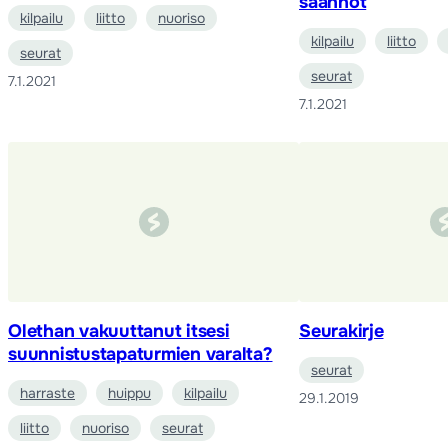
säännöt
kilpailu
liitto
nuoriso
kilpailu
liitto
seurat
seurat
7.1.2021
7.1.2021
Olethan vakuuttanut itsesi
Seurakirje
suunnistustapaturmien varalta?
seurat
harraste
huippu
kilpailu
29.1.2019
liitto
nuoriso
seurat