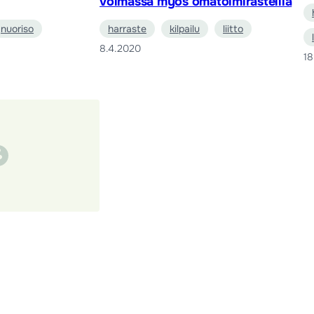
voimassa myös omatoimirasteilla
nuoriso
harraste
kilpailu
liitto
8.4.2020
18