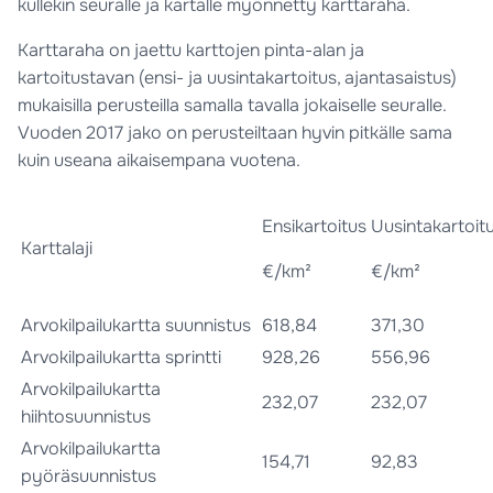
kullekin seuralle ja kartalle myönnetty karttaraha.
Karttaraha on jaettu karttojen pinta-alan ja
kartoitustavan (ensi- ja uusintakartoitus, ajantasaistus)
mukaisilla perusteilla samalla tavalla jokaiselle seuralle.
Vuoden 2017 jako on perusteiltaan hyvin pitkälle sama
kuin useana aikaisempana vuotena.
Ensikartoitus
Uusintakartoit
Karttalaji
€/km²
€/km²
Arvokilpailukartta suunnistus
618,84
371,30
Arvokilpailukartta sprintti
928,26
556,96
Arvokilpailukartta
232,07
232,07
hiihtosuunnistus
Arvokilpailukartta
154,71
92,83
pyöräsuunnistus