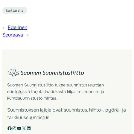
karttaraha
«
Edellinen
Seuraava
»
Suomen Suunnistusliitto tukee suunnistusseurojen
edellytyksiä tarjota laadukasta kilpailu-, nuoriso- ja
kuntosuunnistustoimintaa.
Suunnistuksen lajeja ovat suunnistus, hiihto-, pyörä- ja
tarkkuussuunnistus.
Facebook
Instagram
YouTube
X
LinkedIn