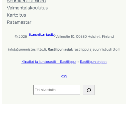
Seura­kehittäminen
Valmentaja­koulutus
Kartoitus
Ratamestari
Suomen Suunnistusliitto
© 2025 ·
· Valimotie 10, 00380 Helsinki, Finland
info(a)suunnistusliitto.fi,
Rastilipun asiat
: rastilippu(a)suunnistusliitto.fi
Kilpailut ja kuntorastit – Rastilippu
:::
Rastilipun ohjeet
RSS
Etsi