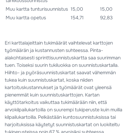
tarkkuussuunnistus
Muu kartta tunturisuunnistus
15,00
15,00
Muu kartta opetus
154,71
92,83
Eri karttalajeittain tukimäärät vaihtelevat karttojen
työmäärän ja kustannusten suhteessa. Pinta-
alakohtaisesti sprinttisuunnistuskartta saa suurimman
tuen. Toiseksi suurin tukiluokka on suunnistuskartalla.
Hiihto- ja pyöräsuunnistuskartat saavat vähemmän
tukea kuin suunnistuskartat, koska niiden
kartoituskustannukset ja työmäärät ovat yleensä
pienemmät kuin suunnistuskarttojen. Kartan
käyttötarkoitus vaikuttaa tukimäärään niin, että
arvokilpailukartoilla on suurempi tukiperuste kuin muilla
kilpailukartoilla. Pelkästään kuntosuunnistuksissa tai
harjoituksissa käytetyt suunnistuskartat on luokiteltu
tukiperusteissa noin 67 % arvoisiksi suhteessa