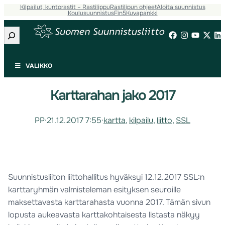
Kilpailut, kuntorastit – Rastilippu
Rastilipun ohjeet
Aloita suunnistus
Koulusuunnistus
Fin5
Kuvapankki
Etsi
VALIKKO
Karttarahan jako 2017
PP
·
21.12.2017 7:55
·
kartta
, 
kilpailu
, 
liitto
, 
SSL
Suunnistusliiton liittohallitus hyväksyi 12.12.2017 SSL:n
karttaryhmän valmisteleman esityksen seuroille
maksettavasta karttarahasta vuonna 2017. Tämän sivun
lopusta aukeavasta karttakohtaisesta listasta näkyy