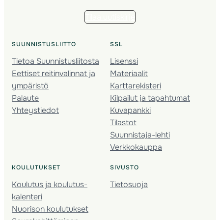
Tilaa uutiskirje
SUUNNISTUSLIITTO
SSL
Tietoa Suunnistusliitosta
Lisenssi
Eettiset reitinvalinnat ja
Materiaalit
ympäristö
Karttarekisteri
Palaute
Kilpailut ja tapahtumat
Yhteystiedot
Kuvapankki
Tilastot
Suunnistaja-lehti
Verkkokauppa
KOULUTUKSET
SIVUSTO
Koulutus ja koulutus­
Tietosuoja
kalenteri
Nuorison koulutukset