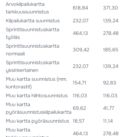
Arvokilpailukartta
618,84
371,30
tarkkuussuunnistus
Kilpailukartta suunnistus
232,07
139,24
Sprinttisuunnistuskartta
464,13
278,48
työläs
Sprinttisuunnistuskartta
309,42
185,65
normaali
Sprinttisuunnistuskartta
232,07
139,24
yksinkertainen
Muu kartta suunnistus (mm.
154,71
92,83
kuntorastit)
Muu kartta hiihtosuunnistus
116,03
116,03
Muu kartta
69,62
41,77
pyöräsuunnistuskilpailukartta
Muu kartta pyöräsuunnistus
18,57
11,14
Muu kartta
464,13
278,48