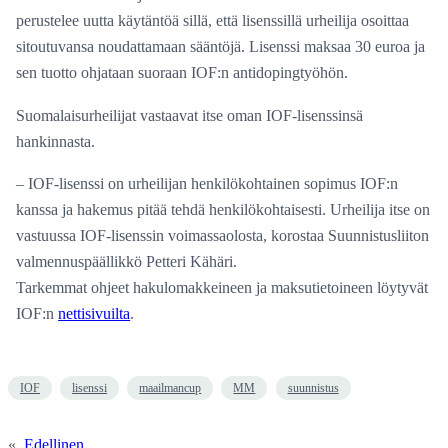
perustelee uutta käytäntöä sillä, että lisenssillä urheilija osoittaa
sitoutuvansa noudattamaan sääntöjä. Lisenssi maksaa 30 euroa ja
sen tuotto ohjataan suoraan IOF:n antidopingtyöhön.
Suomalaisurheilijat vastaavat itse oman IOF-lisenssinsä
hankinnasta.
– IOF-lisenssi on urheilijan henkilökohtainen sopimus IOF:n
kanssa ja hakemus pitää tehdä henkilökohtaisesti. Urheilija itse on
vastuussa IOF-lisenssin voimassaolosta, korostaa Suunnistusliiton
valmennuspäällikkö Petteri Kähäri.
Tarkemmat ohjeet hakulomakkeineen ja maksutietoineen löytyvät
IOF:n
nettisivuilta
.
IOF
lisenssi
maailmancup
MM
suunnistus
«
Edellinen