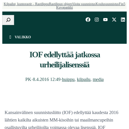
Kilpailut, kuntorastit – Rastilippu
Rastilipun ohjeet
Aloita suunnistus
Koulusuunnistus
Fin5
Kuvapankki
Etsi
VALIKKO
IOF edellyttää jatkossa
urheilijalisenssiä
PK
·
8.4.2016 12:49
·
huippu
, 
kilpailu
, 
media
Kansainvälinen suunnistusliitto (IOF) edellyttää kaudesta 2016
lähtien kaikilta aikuisten MM-kisoihin tai maailmancupeihin
osallistuvilta urheilijoilta voimassa olevaa lisenssiä. IOF