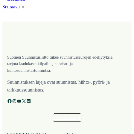
Seuraava
»
Suomen Suunnistusliitto tukee suunnistusseurojen edellytyksiä
tarjota laadukasta kilpailu-, nuoriso- ja
kuntosuunnistustoimintaa.
Suunnistuksen lajeja ovat suunnistus, hiihto-, pyörä- ja
tarkkuussuunnistus.
Facebook
Instagram
YouTube
X
LinkedIn
Tilaa uutiskirje