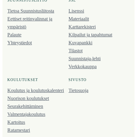
SUUNNISTUSLIITTO
SSL
Tietoa Suunnistusliitosta
Lisenssi
Eettiset reitinvalinnat ja
Materiaalit
ympäristö
Karttarekisteri
Palaute
Kilpailut ja tapahtumat
Yhteystiedot
Kuvapankki
Tilastot
Suunnistaja-lehti
Verkkokauppa
KOULUTUKSET
SIVUSTO
Koulutus ja koulutus­kalenteri
Tietosuoja
Nuorison koulutukset
Seura­kehittäminen
Valmentaja­koulutus
Kartoitus
Ratamestari