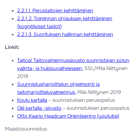
2.2.1.1. Perustaitojen kehittäminen
2.2.1.2. Toiminnan ohjauksen kehittäminen
(kognitiiviset taidot)
2.2.1.3. Suorituksen hallinnan kehittäminen
Linkit:
Taitoa! Taitovalmennussivusto suunnistajan polun
valinta- ja huippuvaiheeseen
, SSL/Miia Niittynen
2019
Suunnistusharjoittelun ohjelmointi ja
taitoharjoitteluvalmennus,
Miia Niittynen 2019
Koulu kartalla
– suunnistuksen perusopetus
Olé kartalla -sivusto
– suunnistuksen perusopetus
Otto Kaario Headcam Orienteering (youtube)
Maastosuunnistus: