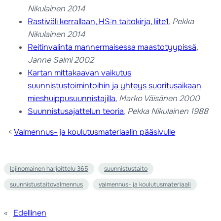
Nikulainen 2014
Rastiväli kerrallaan, HS:n taitokirja, liite1
,
Pekka
Nikulainen 2014
Reitinvalinta mannermaisessa maastotyypissä
,
Janne Salmi 2002
Kartan mittakaavan vaikutus
suunnistustoimintoihin ja yhteys suoritusaikaan
mieshuippusuunnistajilla
,
Marko Väisänen 2000
Suunnistusajattelun teoria
,
Pekka Nikulainen 1988
<
Valmennus- ja koulutusmateriaalin pääsivulle
lajinomainen harjoittelu 365
suunnistustaito
suunnistustaitovalmennus
valmennus- ja koulutusmateriaali
«
Edellinen