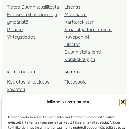
Tietoa Suunnistusliitosta
Lisenssi
Eettiset reitinvalinnat ja
Materiaalit
ympäristö
Karttarekisteri
Palaute
Kilpailut ja tapahtumat
Yhteystiedot
Kuvapankki
Tilastot
Suunnistaja-lehti
Verkkokauppa
KOULUTUKSET
SIVUSTO
Koulutus ja koulutus­
Tietosuoja
kalenteri
Nuorison koulutukset
Hallinnoi suostumusta
Seura­kehittäminen
Valmentaja­koulutus
Parhaan kokemuksen tarjoamiseksi käytämme teknologioita, kuten
Kartoitus
evästeitä, tallentaaksemme ja/tai käyttääksemme laitetietoja. Näiden
Ratamestari
tekniikoiden hyväksyminen antaa meille mahdollisuuden käsitellä tietoja,