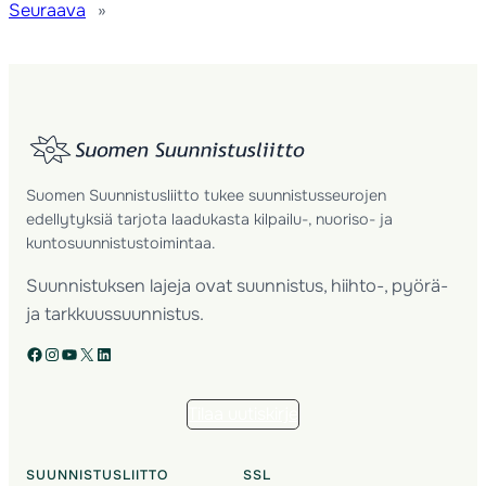
Seuraava
»
Suomen Suunnistusliitto tukee suunnistusseurojen
edellytyksiä tarjota laadukasta kilpailu-, nuoriso- ja
kuntosuunnistustoimintaa.
Suunnistuksen lajeja ovat suunnistus, hiihto-, pyörä-
ja tarkkuussuunnistus.
Facebook
Instagram
YouTube
X
LinkedIn
Tilaa uutiskirje
SUUNNISTUSLIITTO
SSL