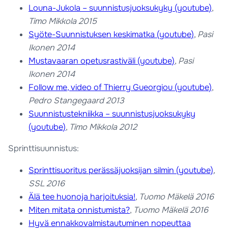
Louna-Jukola – suunnistusjuoksukyky (youtube)
,
Timo Mikkola 2015
Syöte-Suunnistuksen keskimatka (youtube)
,
Pasi
Ikonen 2014
Mustavaaran opetusrastiväli (youtube)
,
Pasi
Ikonen 2014
Follow me, video of Thierry Gueorgiou (youtube)
,
Pedro Stangegaard 2013
Suunnistustekniikka – suunnistusjuoksukyky
(youtube)
,
Timo Mikkola 2012
Sprinttisuunnistus:
Sprinttisuoritus perässäjuoksijan silmin (youtube)
,
SSL 2016
Älä tee huonoja harjoituksia!
,
Tuomo Mäkelä 2016
Miten mitata onnistumista?
,
Tuomo Mäkelä 2016
Hyvä ennakkovalmistautuminen nopeuttaa