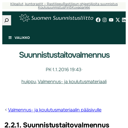
Kilpailut, kuntorastit – Rastilippu
Rastilipun ohjeet
Aloita suunnistus
Koulusuunnistus
Fin5
Kuvapankki
Etsi
VALIKKO
Suunnistustaitovalmennus
PK
·
1.1.2016 19:43
·
huippu
, 
Valmennus- ja koulutusmateriaali
<
Valmennus- ja koulutusmateriaalin pääsivulle
2.2.1. Suunnistustaitovalmennus