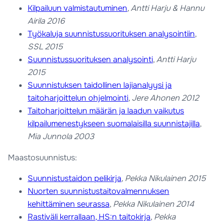
Kilpailuun valmistautuminen
, Antti Harju & Hannu
Airila 2016
Työkaluja suunnistussuorituksen analysointiin
,
SSL 2015
Suunnistussuorituksen analysointi
,
Antti Harju
2015
Suunnistuksen taidollinen lajianalyysi ja
taitoharjoittelun ohjelmointi
,
Jere Ahonen 2012
Taitoharjoittelun määrän ja laadun vaikutus
kilpailumenestykseen suomalaisilla suunnistajilla
,
Mia Junnola 2003
Maastosuunnistus:
Suunnistustaidon pelikirja
, Pekka Nikulainen 2015
Nuorten suunnistustaitovalmennuksen
kehittäminen seurassa
,
Pekka Nikulainen 2014
Rastiväli kerrallaan, HS:n taitokirja
,
Pekka