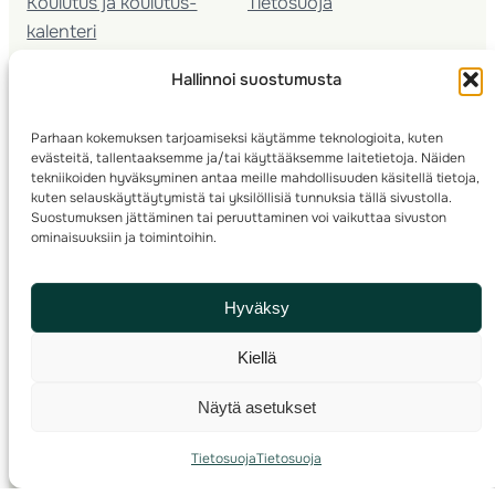
Koulutus ja koulutus­
Tietosuoja
kalenteri
Nuorison koulutukset
Hallinnoi suostumusta
Seura­kehittäminen
Valmentaja­koulutus
Parhaan kokemuksen tarjoamiseksi käytämme teknologioita, kuten
Kartoitus
evästeitä, tallentaaksemme ja/tai käyttääksemme laitetietoja. Näiden
Ratamestari
tekniikoiden hyväksyminen antaa meille mahdollisuuden käsitellä tietoja,
kuten selauskäyttäytymistä tai yksilöllisiä tunnuksia tällä sivustolla.
Suostumuksen jättäminen tai peruuttaminen voi vaikuttaa sivuston
Suomen Suunnistusliitto
© 2025 ·
· Valimotie 10, 00380 Helsinki, Finland
ominaisuuksiin ja toimintoihin.
info(a)suunnistusliitto.fi,
Rastilipun asiat
: rastilippu(a)suunnistusliitto.fi
Hyväksy
Kilpailut ja kuntorastit – Rastilippu
:::
Rastilipun ohjeet
Kiellä
RSS
Näytä asetukset
Etsi
Tietosuoja
Tietosuoja