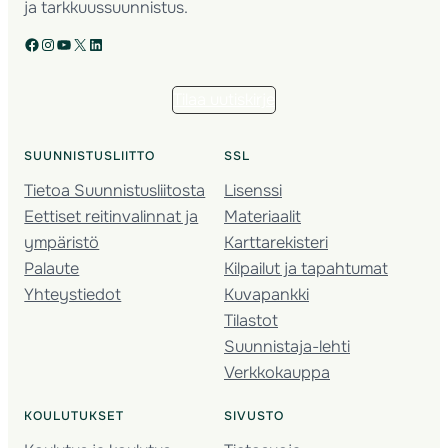
ja tarkkuussuunnistus.
Facebook
Instagram
YouTube
X
LinkedIn
Tilaa uutiskirje
SUUNNISTUSLIITTO
SSL
Tietoa Suunnistusliitosta
Lisenssi
Eettiset reitinvalinnat ja
Materiaalit
ympäristö
Karttarekisteri
Palaute
Kilpailut ja tapahtumat
Yhteystiedot
Kuvapankki
Tilastot
Suunnistaja-lehti
Verkkokauppa
KOULUTUKSET
SIVUSTO