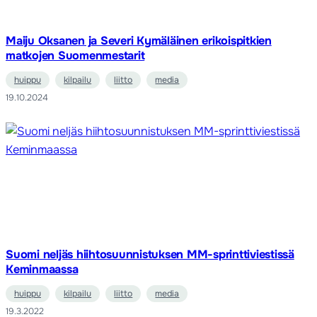
Maiju Oksanen ja Severi Kymäläinen erikoispitkien
matkojen Suomenmestarit
huippu
kilpailu
liitto
media
19.10.2024
Suomi neljäs hiihtosuunnistuksen MM-sprinttiviestissä
Keminmaassa
huippu
kilpailu
liitto
media
19.3.2022