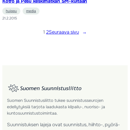
Kotro ja Pesu keskimatkan SM-kultaan
huippu
media
21.2.2015
1
2
Seuraava sivu
→
Suomen Suunnistusliitto tukee suunnistusseurojen
edellytyksiä tarjota laadukasta kilpailu-, nuoriso- ja
kuntosuunnistustoimintaa.
Suunnistuksen lajeja ovat suunnistus, hiihto-, pyörä-