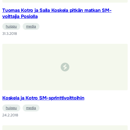
Tuomas Kotro ja Salla Koskela pitkän matkan SM-
voittajia Posiolla
huippu
media
31.3.2018
Koskela ja Kotro SM-sprinttivoittoihin
huippu
media
24.2.2018