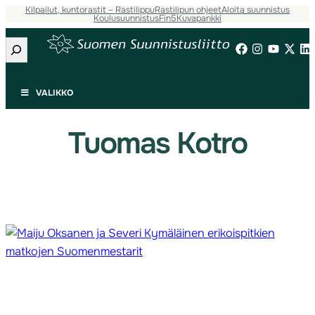
Kilpailut, kuntorastit – Rastilippu
Rastilipun ohjeet
Aloita suunnistus
Siirry
Koulusuunnistus
Fin5
Kuvapankki
sisältöön
Etsi
VALIKKO
Tuomas Kotro