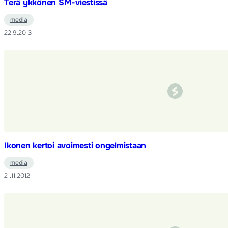
Terä ykkönen SM-viestissä
media
22.9.2013
Ikonen kertoi avoimesti ongelmistaan
media
21.11.2012