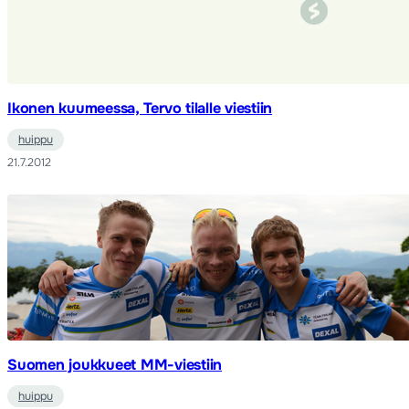
Ikonen kuumeessa, Tervo tilalle viestiin
huippu
21.7.2012
Suomen joukkueet MM-viestiin
huippu