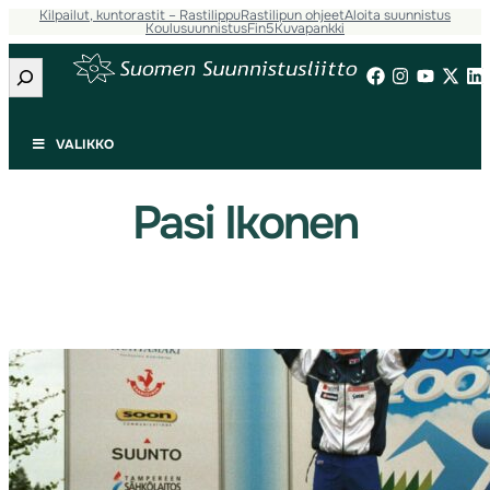
Kilpailut, kuntorastit – Rastilippu
Rastilipun ohjeet
Aloita suunnistus
Siirry
Koulusuunnistus
Fin5
Kuvapankki
sisältöön
Etsi
VALIKKO
Pasi Ikonen