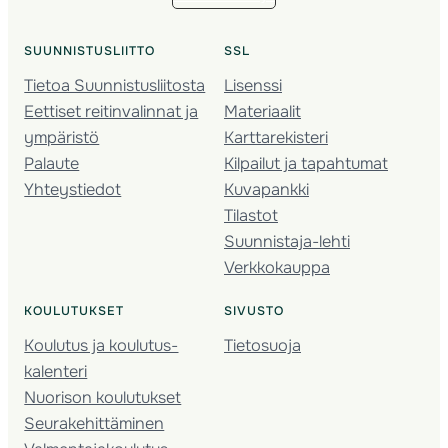
SUUNNISTUSLIITTO
SSL
Tietoa Suunnistusliitosta
Lisenssi
Eettiset reitinvalinnat ja
Materiaalit
ympäristö
Karttarekisteri
Palaute
Kilpailut ja tapahtumat
Yhteystiedot
Kuvapankki
Tilastot
Suunnistaja-lehti
Verkkokauppa
KOULUTUKSET
SIVUSTO
Koulutus ja koulutus­
Tietosuoja
kalenteri
Nuorison koulutukset
Seura­kehittäminen