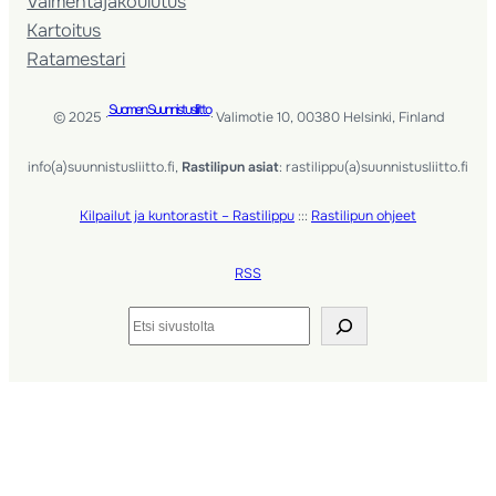
Valmentaja­koulutus
Kartoitus
Ratamestari
Suomen Suunnistusliitto
© 2025 ·
· Valimotie 10, 00380 Helsinki, Finland
info(a)suunnistusliitto.fi,
Rastilipun asiat
: rastilippu(a)suunnistusliitto.fi
Kilpailut ja kuntorastit – Rastilippu
:::
Rastilipun ohjeet
RSS
Etsi