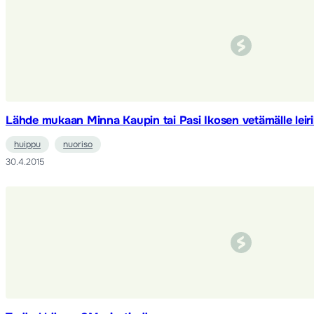
Lähde mukaan Minna Kaupin tai Pasi Ikosen vetämälle leiril
huippu
nuoriso
30.4.2015