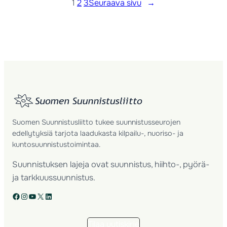
1
2
3
Seuraava sivu
→
Suomen Suunnistusliitto tukee suunnistusseurojen
edellytyksiä tarjota laadukasta kilpailu-, nuoriso- ja
kuntosuunnistustoimintaa.
Suunnistuksen lajeja ovat suunnistus, hiihto-, pyörä-
ja tarkkuussuunnistus.
Facebook
Instagram
YouTube
X
LinkedIn
Tilaa uutiskirje