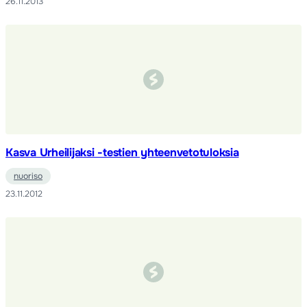
26.11.2013
Kasva Urheilijaksi -testien yhteenvetotuloksia
nuoriso
23.11.2012