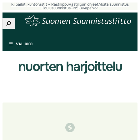
Kilpailut, kuntorastit – Rastilippu
Rastilipun ohjeet
Aloita suunnistus
Siirry
Koulusuunnistus
Fin5
Kuvapankki
sisältöön
Etsi
VALIKKO
nuorten harjoittelu