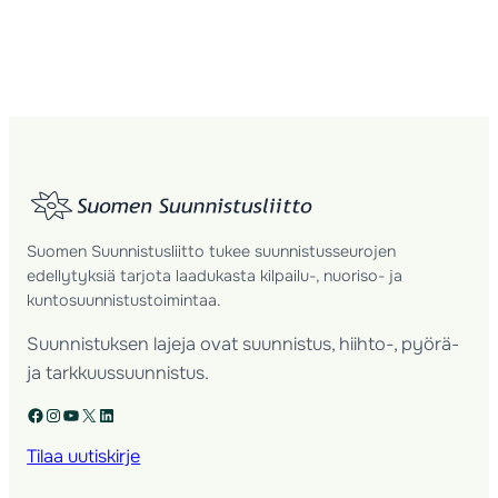
Suomen Suunnistusliitto tukee suunnistusseurojen
edellytyksiä tarjota laadukasta kilpailu-, nuoriso- ja
kuntosuunnistustoimintaa.
Suunnistuksen lajeja ovat suunnistus, hiihto-, pyörä-
ja tarkkuussuunnistus.
Facebook
Instagram
YouTube
X
LinkedIn
Tilaa uutiskirje