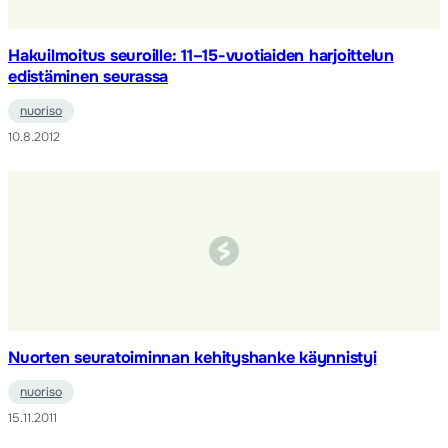
Hakuilmoitus seuroille: 11–15-vuotiaiden harjoittelun
edistäminen seurassa
nuoriso
10.8.2012
Nuorten seuratoiminnan kehityshanke käynnistyi
nuoriso
15.11.2011