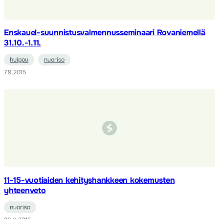
Enskauel-suunnistusvalmennusseminaari Rovaniemellä
31.10.-1.11.
huippu
nuoriso
7.9.2015
11-15-vuotiaiden kehityshankkeen kokemusten
yhteenveto
nuoriso