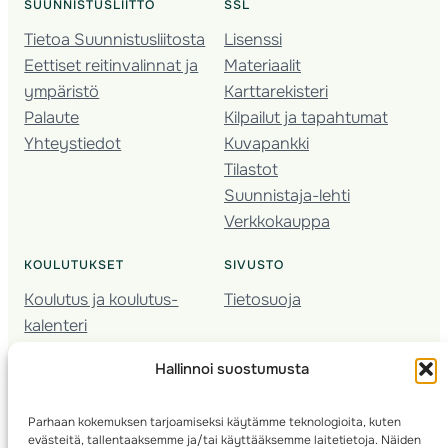
SUUNNISTUSLIITTO
SSL
Tietoa Suunnistusliitosta
Lisenssi
Eettiset reitinvalinnat ja
Materiaalit
ympäristö
Karttarekisteri
Palaute
Kilpailut ja tapahtumat
Yhteystiedot
Kuvapankki
Tilastot
Suunnistaja-lehti
Verkkokauppa
KOULUTUKSET
SIVUSTO
Koulutus ja koulutus­
Tietosuoja
kalenteri
Nuorison koulutukset
Hallinnoi suostumusta
Seura­kehittäminen
Valmentaja­koulutus
Parhaan kokemuksen tarjoamiseksi käytämme teknologioita, kuten
Kartoitus
evästeitä, tallentaaksemme ja/tai käyttääksemme laitetietoja. Näiden