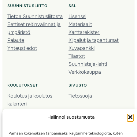
SUUNNISTUSLIITTO
SSL
Tietoa Suunnistusliitosta
Lisenssi
Eettiset reitinvalinnat ja
Materiaalit
ympäristö
Karttarekisteri
Palaute
Kilpailut ja tapahtumat
Yhteystiedot
Kuvapankki
Tilastot
Suunnistaja-lehti
Verkkokauppa
KOULUTUKSET
SIVUSTO
Koulutus ja koulutus­
Tietosuoja
kalenteri
Nuorison koulutukset
Hallinnoi suostumusta
Seura­kehittäminen
Valmentaja­koulutus
Parhaan kokemuksen tarjoamiseksi käytämme teknologioita, kuten
Kartoitus