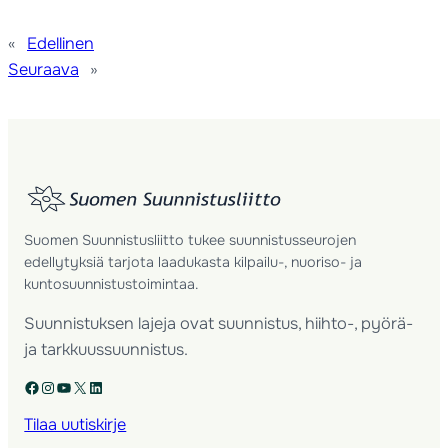
«
Edellinen
Seuraava
»
Suomen Suunnistusliitto tukee suunnistusseurojen
edellytyksiä tarjota laadukasta kilpailu-, nuoriso- ja
kuntosuunnistustoimintaa.
Suunnistuksen lajeja ovat suunnistus, hiihto-, pyörä-
ja tarkkuussuunnistus.
Facebook
Instagram
YouTube
X
LinkedIn
Tilaa uutiskirje