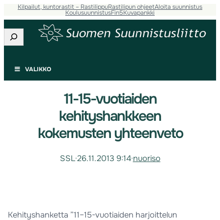
Kilpailut, kuntorastit – Rastilippu
Rastilipun ohjeet
Aloita suunnistus
Koulusuunnistus
Fin5
Kuvapankki
Etsi
VALIKKO
11-15-vuotiaiden
kehityshankkeen
kokemusten yhteenveto
SSL
·
26.11.2013 9:14
·
nuoriso
Kehityshanketta ”11–15-vuotiaiden harjoittelun