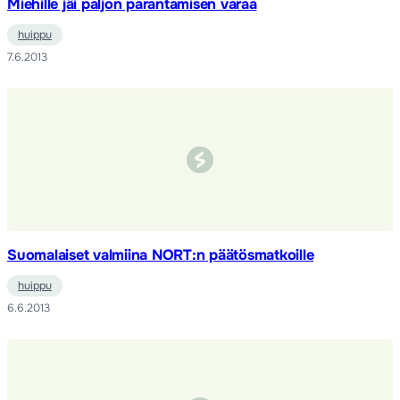
Miehille jäi paljon parantamisen varaa
huippu
7.6.2013
Suomalaiset valmiina NORT:n päätösmatkoille
huippu
6.6.2013