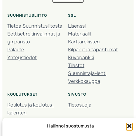
SUUNNISTUSLIITTO
SSL
Tietoa Suunnistusliitosta
Lisenssi
Eettiset reitinvalinnat ja
Materiaalit
ympäristö
Karttarekisteri
Palaute
Kilpailut ja tapahtumat
Yhteystiedot
Kuvapankki
Tilastot
Suunnistaja-lehti
Verkkokauppa
KOULUTUKSET
SIVUSTO
Koulutus ja koulutus­
Tietosuoja
kalenteri
Nuorison koulutukset
Hallinnoi suostumusta
Seura­kehittäminen