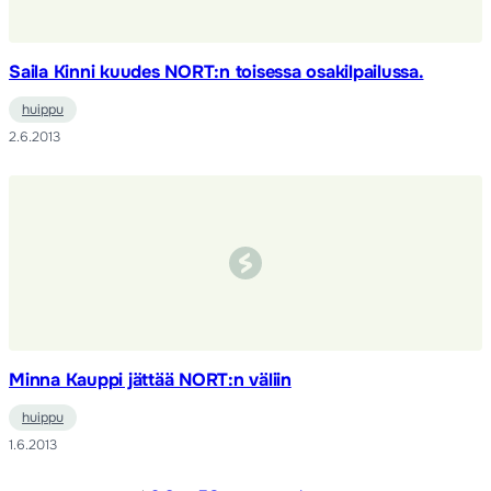
Saila Kinni kuudes NORT:n toisessa osakilpailussa.
huippu
2.6.2013
Minna Kauppi jättää NORT:n väliin
huippu
1.6.2013