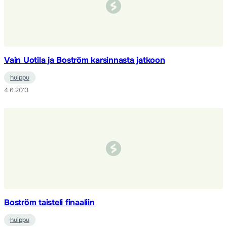
Vain Uotila ja Boström karsinnasta jatkoon
huippu
4.6.2013
Boström taisteli finaaliin
huippu