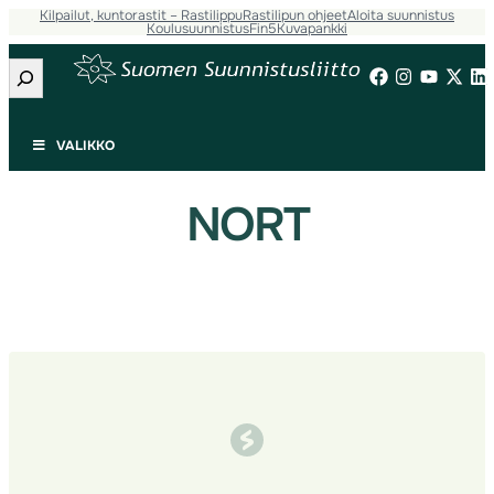
Kilpailut, kuntorastit – Rastilippu
Rastilipun ohjeet
Aloita suunnistus
Siirry
Koulusuunnistus
Fin5
Kuvapankki
sisältöön
Etsi
VALIKKO
NORT