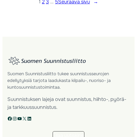
1
2
3
…
5
Seuraava sivu
→
Suomen Suunnistusliitto tukee suunnistusseurojen
edellytyksiä tarjota laadukasta kilpailu-, nuoriso- ja
kuntosuunnistustoimintaa.
Suunnistuksen lajeja ovat suunnistus, hiihto-, pyörä-
ja tarkkuussuunnistus.
Facebook
Instagram
YouTube
X
LinkedIn
Tilaa uutiskirje