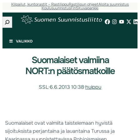
Kilpailut, kuntorastit – Rastilippu
Rastilipun ohjeet
Aloita suunnistus
Koulusuunnistus
Fin5
Kuvapankki
Etsi
VALIKKO
Suomalaiset valmiina
NORT:n päätösmatkoille
SSL
·
6.6.2013 10:38
·
huippu
Suomalaiset ovat valmiita taistelemaan hyvistä
sijoituksista perjantaina ja lauantaina Turussa ja
Kaarinassa suunnistettavissa Pohjoismaisen