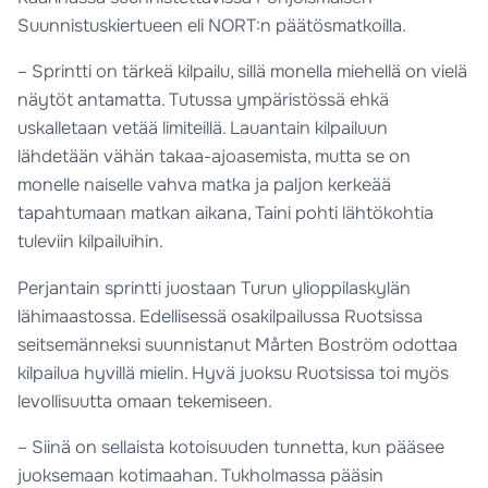
Suunnistuskiertueen eli NORT:n päätösmatkoilla.
– Sprintti on tärkeä kilpailu, sillä monella miehellä on vielä
näytöt antamatta. Tutussa ympäristössä ehkä
uskalletaan vetää limiteillä. Lauantain kilpailuun
lähdetään vähän takaa-ajoasemista, mutta se on
monelle naiselle vahva matka ja paljon kerkeää
tapahtumaan matkan aikana, Taini pohti lähtökohtia
tuleviin kilpailuihin.
Perjantain sprintti juostaan Turun ylioppilaskylän
lähimaastossa. Edellisessä osakilpailussa Ruotsissa
seitsemänneksi suunnistanut Mårten Boström odottaa
kilpailua hyvillä mielin. Hyvä juoksu Ruotsissa toi myös
levollisuutta omaan tekemiseen.
– Siinä on sellaista kotoisuuden tunnetta, kun pääsee
juoksemaan kotimaahan. Tukholmassa pääsin