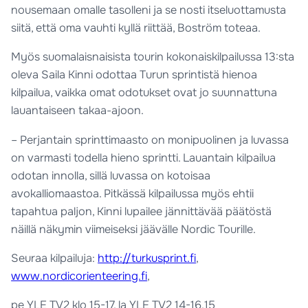
nousemaan omalle tasolleni ja se nosti itseluottamusta
siitä, että oma vauhti kyllä riittää, Boström toteaa.
Myös suomalaisnaisista tourin kokonaiskilpailussa 13:sta
oleva Saila Kinni odottaa Turun sprintistä hienoa
kilpailua, vaikka omat odotukset ovat jo suunnattuna
lauantaiseen takaa-ajoon.
– Perjantain sprinttimaasto on monipuolinen ja luvassa
on varmasti todella hieno sprintti. Lauantain kilpailua
odotan innolla, sillä luvassa on kotoisaa
avokalliomaastoa. Pitkässä kilpailussa myös ehtii
tapahtua paljon, Kinni lupailee jännittävää päätöstä
näillä näkymin viimeiseksi jäävälle Nordic Tourille.
Seuraa kilpailuja:
http://turkusprint.fi
,
www.nordicorienteering.fi
,
pe YLE TV2 klo 15-17, la YLE TV2 14-16.15