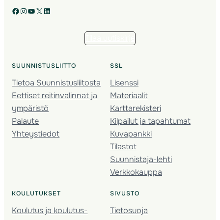
Facebook
Instagram
YouTube
X
LinkedIn
Tilaa uutiskirje
SUUNNISTUSLIITTO
SSL
Tietoa Suunnistusliitosta
Lisenssi
Eettiset reitinvalinnat ja
Materiaalit
ympäristö
Karttarekisteri
Palaute
Kilpailut ja tapahtumat
Yhteystiedot
Kuvapankki
Tilastot
Suunnistaja-lehti
Verkkokauppa
KOULUTUKSET
SIVUSTO
Koulutus ja koulutus­
Tietosuoja