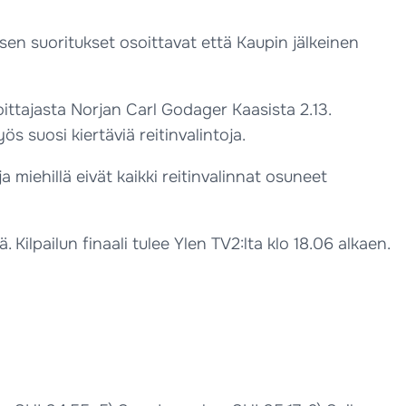
asen suoritukset osoittavat että Kaupin jälkeinen
oittajasta Norjan Carl Godager Kaasista 2.13.
s suosi kiertäviä reitinvalintoja.
ä ja miehillä eivät kaikki reitinvalinnat osuneet
Kilpailun finaali tulee Ylen TV2:lta klo 18.06 alkaen.