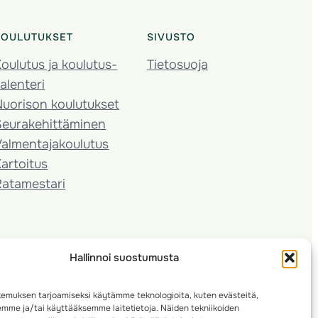
KOULUTUKSET
SIVUSTO
oulutus ja koulutus­
Tietosuoja
alenteri
Nuorison koulutukset
Seura­kehittäminen
almentaja­koulutus
artoitus
Ratamestari
Hallinnoi suostumusta
emuksen tarjoamiseksi käytämme teknologioita, kuten evästeitä,
emme ja/tai käyttääksemme laitetietoja. Näiden tekniikoiden