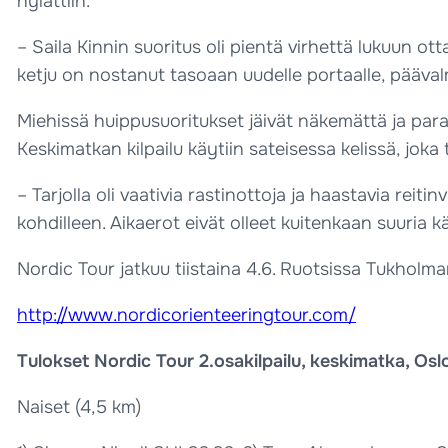
hylättiin.
– Saila Kinnin suoritus oli pientä virhettä lukuun o
ketju on nostanut tasoaan uudelle portaalle, päävalm
Miehissä huippusuoritukset jäivät näkemättä ja paras
Keskimatkan kilpailu käytiin sateisessa kelissä, jok
– Tarjolla oli vaativia rastinottoja ja haastavia reitinv
kohdilleen. Aikaerot eivät olleet kuitenkaan suuria k
Nordic Tour jatkuu tiistaina 4.6. Ruotsissa Tukholman
http://www.nordicorienteeringtour.com/
Tulokset Nordic Tour 2.osakilpailu, keskimatka, Osl
Naiset (4,5 km)