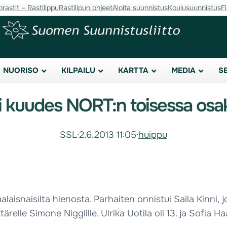
orastit – Rastilippu
Rastilipun ohjeet
Aloita suunnistus
Koulusuunnistus
F
NUORISO
KILPAILU
KARTTA
MEDIA
S
i kuudes NORT:n toisessa osak
SSL
·
2.6.2013 11:05
·
huippu
alaisnaisilta hienosta. Parhaiten onnistui Saila Kinni, 
tärelle Simone Nigglille. Ulrika Uotila oli 13. ja Sofia Ha