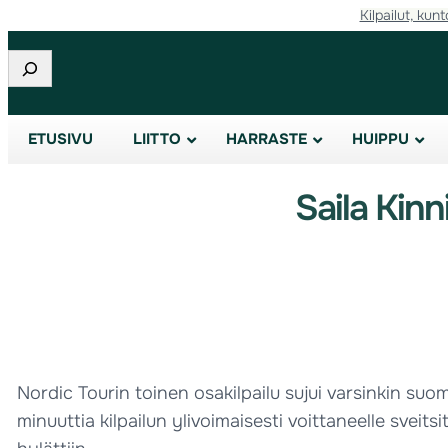
Kilpailut, kunt
Etsi
ETUSIVU
LIITTO
HARRASTE
HUIPPU
Saila Kinn
Nordic Tourin toinen osakilpailu sujui varsinkin suom
minuuttia kilpailun ylivoimaisesti voittaneelle sveitsit