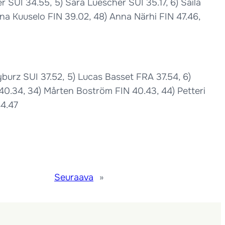
 SUI 34.55, 5) Sara Luescher SUI 35.17, 6) Saila
Riina Kuuselo FIN 39.02, 48) Anna Närhi FIN 47.46,
burz SUI 37.52, 5) Lucas Basset FRA 37.54, 6)
40.34, 34) Mårten Boström FIN 40.43, 44) Petteri
44.47
Seuraava
»