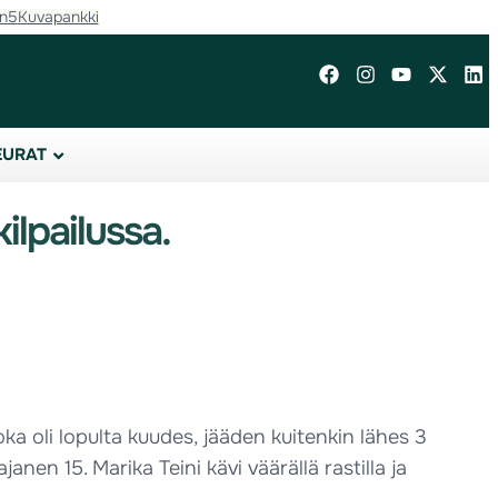
in5
Kuvapankki
EURAT
ilpailussa.
joka oli lopulta kuudes, jääden kuitenkin lähes 3
ajanen 15. Marika Teini kävi väärällä rastilla ja