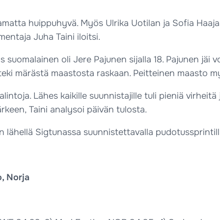
ttamatta huippuhyvä. Myös Ulrika Uotilan ja Sofia Haaj
entaja Juha Taini iloitsi.
 suomalainen oli Jere Pajunen sijalla 18. Pajunen jäi v
a teki märästä maastosta raskaan. Peitteinen maasto myö
alintoja. Lähes kaikille suunnistajille tuli pieniä virheit
ärkeen, Taini analysoi päivän tulosta.
 lähellä Sigtunassa suunnistettavalla pudotussprintillä. 
o, Norja