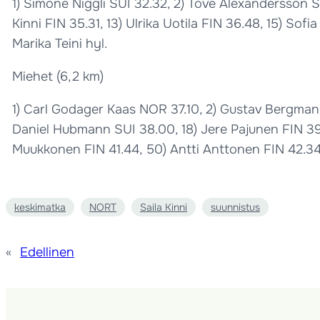
1) Simone Niggli SUI 32.32, 2) Tove Alexandersson S
Kinni FIN 35.31, 13) Ulrika Uotila FIN 36.48, 15) So
Marika Teini hyl.
Miehet (6,2 km)
1) Carl Godager Kaas NOR 37.10, 2) Gustav Bergman 
Daniel Hubmann SUI 38.00, 18) Jere Pajunen FIN 39
Muukkonen FIN 41.44, 50) Antti Anttonen FIN 42.34
keskimatka
NORT
Saila Kinni
suunnistus
«
Edellinen