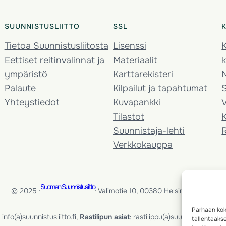
SUUNNISTUSLIITTO
SSL
Tietoa Suunnistusliitosta
Lisenssi
K
Eettiset reitinvalinnat ja
Materiaalit
k
ympäristö
Karttarekisteri
Palaute
Kilpailut ja tapahtumat
Yhteystiedot
Kuvapankki
V
Tilastot
K
Suunnistaja-lehti
Verkkokauppa
Suomen Suunnistusliitto
© 2025 ·
· Valimotie 10, 00380 Helsinki, Finland
Parhaan kok
info(a)suunnistusliitto.fi,
Rastilipun asiat
: rastilippu(a)suunnistusliitto.fi
tallentaaks