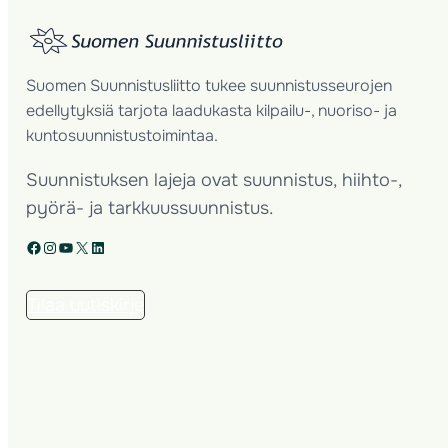
Suomen Suunnistusliitto tukee suunnistusseurojen
edellytyksiä tarjota laadukasta kilpailu-, nuoriso- ja
kuntosuunnistustoimintaa.
Suunnistuksen lajeja ovat suunnistus, hiihto-,
pyörä- ja tarkkuussuunnistus.
Facebook
Instagram
YouTube
X
LinkedIn
Tilaa uutiskirje