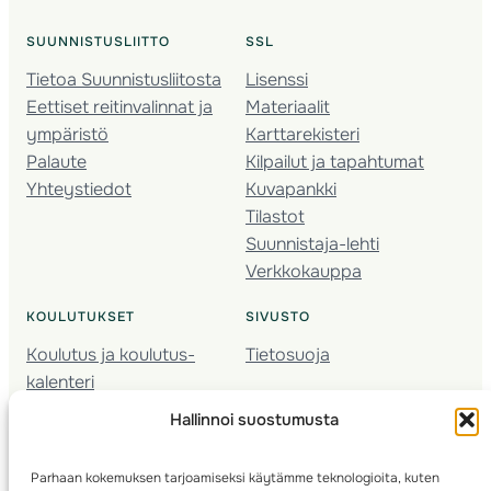
SUUNNISTUSLIITTO
SSL
Tietoa Suunnistusliitosta
Lisenssi
Eettiset reitinvalinnat ja
Materiaalit
ympäristö
Karttarekisteri
Palaute
Kilpailut ja tapahtumat
Yhteystiedot
Kuvapankki
Tilastot
Suunnistaja-lehti
Verkkokauppa
KOULUTUKSET
SIVUSTO
Koulutus ja koulutus­
Tietosuoja
kalenteri
Nuorison koulutukset
Hallinnoi suostumusta
Seura­kehittäminen
Valmentaja­koulutus
Parhaan kokemuksen tarjoamiseksi käytämme teknologioita, kuten