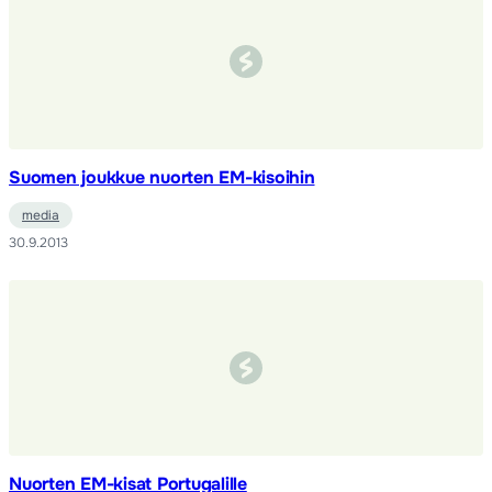
Suomen joukkue nuorten EM-kisoihin
media
30.9.2013
Nuorten EM-kisat Portugalille