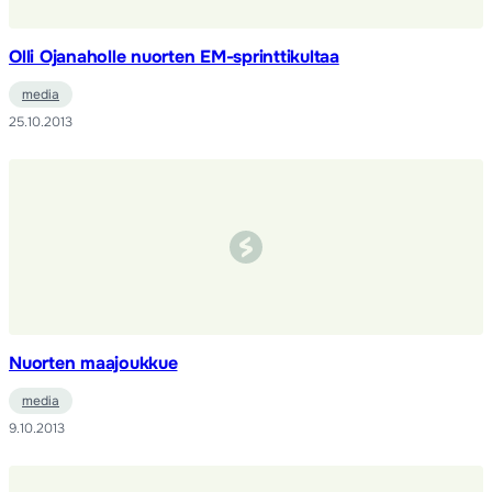
Olli Ojanaholle nuorten EM-sprinttikultaa
media
25.10.2013
Nuorten maajoukkue
media
9.10.2013