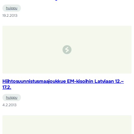
huippu
19.2.2013
Hiihtosuunnistusmaajoukkue EM-kisoihin Latviaan 12.–
17.2.
huippu
4.2.2013