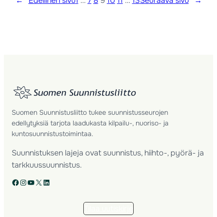
←
Edellinen sivu
1
…
7
8
9
10
11
…
13
Seuraava sivu
→
Suomen Suunnistusliitto tukee suunnistusseurojen
edellytyksiä tarjota laadukasta kilpailu-, nuoriso- ja
kuntosuunnistustoimintaa.
Suunnistuksen lajeja ovat suunnistus, hiihto-, pyörä- ja
tarkkuussuunnistus.
Facebook
Instagram
YouTube
X
LinkedIn
Tilaa uutiskirje