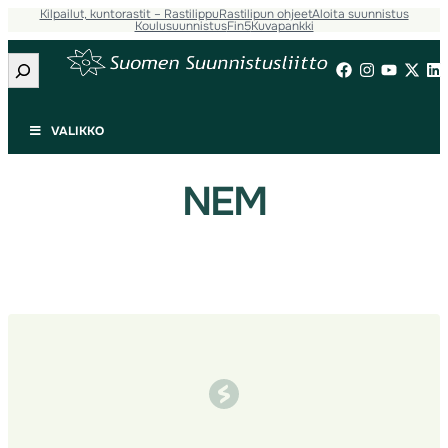
Kilpailut, kuntorastit – Rastilippu
Rastilipun ohjeet
Aloita suunnistus
Siirry
Koulusuunnistus
Fin5
Kuvapankki
sisältöön
Etsi
VALIKKO
NEM