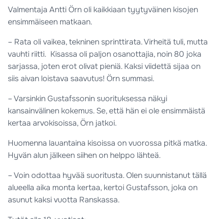
Valmentaja Antti Örn oli kaikkiaan tyytyväinen kisojen
ensimmäiseen matkaan.
– Rata oli vaikea, tekninen sprinttirata. Virheitä tuli, mutta
vauhti riitti. Kisassa oli paljon osanottajia, noin 80 joka
sarjassa, joten erot olivat pieniä. Kaksi viidettä sijaa on
siis aivan loistava saavutus! Örn summasi.
– Varsinkin Gustafssonin suorituksessa näkyi
kansainvälinen kokemus. Se, että hän ei ole ensimmäistä
kertaa arvokisoissa, Örn jatkoi.
Huomenna lauantaina kisoissa on vuorossa pitkä matka.
Hyvän alun jälkeen siihen on helppo lähteä.
– Voin odottaa hyvää suoritusta. Olen suunnistanut tällä
alueella aika monta kertaa, kertoi Gustafsson, joka on
asunut kaksi vuotta Ranskassa.