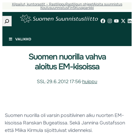
Kilpailut, kuntorastit – Rastilippu
Rastilipun ohjeet
Aloita suunnistus
Koulusuunnistus
Fin5
Kuvapankki
Etsi
VALIKKO
Suomen nuorilla vahva
aloitus EM-kisoissa
SSL
·
29.6.2012 17:56
·
huippu
Suomen nuorilla oli varsin positiivinen alku nuorten EM-
kisoissa Ranskan Bugeatissa. Sekä Jannina Gustafsson
että Miika Kirmula sijoittuivat viidenneksi.