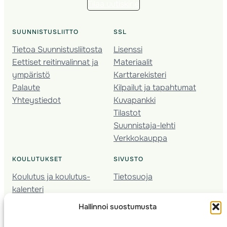
Tilaa uutiskirje
SUUNNISTUSLIITTO
SSL
Tietoa Suunnistusliitosta
Lisenssi
Eettiset reitinvalinnat ja
Materiaalit
ympäristö
Karttarekisteri
Palaute
Kilpailut ja tapahtumat
Yhteystiedot
Kuvapankki
Tilastot
Suunnistaja-lehti
Verkkokauppa
KOULUTUKSET
SIVUSTO
Koulutus ja koulutus­
Tietosuoja
kalenteri
Nuorison koulutukset
Hallinnoi suostumusta
Seura­kehittäminen