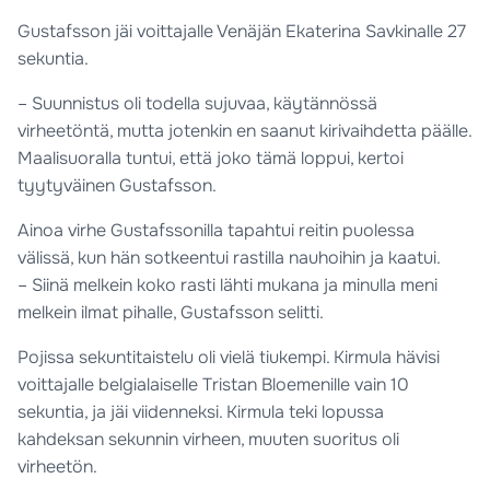
Gustafsson jäi voittajalle Venäjän Ekaterina Savkinalle 27
sekuntia.
– Suunnistus oli todella sujuvaa, käytännössä
virheetöntä, mutta jotenkin en saanut kirivaihdetta päälle.
Maalisuoralla tuntui, että joko tämä loppui, kertoi
tyytyväinen Gustafsson.
Ainoa virhe Gustafssonilla tapahtui reitin puolessa
välissä, kun hän sotkeentui rastilla nauhoihin ja kaatui.
– Siinä melkein koko rasti lähti mukana ja minulla meni
melkein ilmat pihalle, Gustafsson selitti.
Pojissa sekuntitaistelu oli vielä tiukempi. Kirmula hävisi
voittajalle belgialaiselle Tristan Bloemenille vain 10
sekuntia, ja jäi viidenneksi. Kirmula teki lopussa
kahdeksan sekunnin virheen, muuten suoritus oli
virheetön.