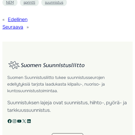
NEM
sprintti
suunnistus
«
Edellinen
Seuraava
»
Suomen Suunnistusliitto tukee suunnistusseurojen
edellytyksiä tarjota laadukasta kilpailu-, nuoriso- ja
kuntosuunnistustoimintaa.
Suunnistuksen lajeja ovat suunnistus, hiihto-, pyörä- ja
tarkkuussuunnistus.
Facebook
Instagram
YouTube
X
LinkedIn