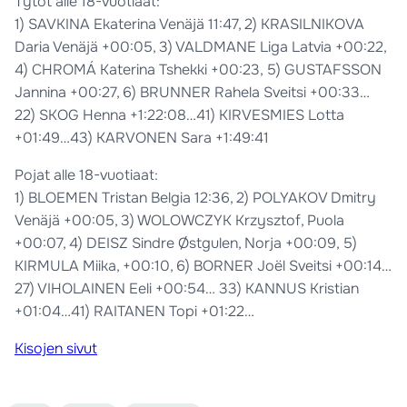
Tytöt alle 18-vuotiaat:
1) SAVKINA Ekaterina Venäjä 11:47, 2) KRASILNIKOVA
Daria Venäjä +00:05, 3) VALDMANE Liga Latvia +00:22,
4) CHROMÁ Katerina Tshekki +00:23, 5) GUSTAFSSON
Jannina +00:27, 6) BRUNNER Rahela Sveitsi +00:33…
22) SKOG Henna +1:22:08…41) KIRVESMIES Lotta
+01:49…43) KARVONEN Sara +1:49:41
Pojat alle 18-vuotiaat:
1) BLOEMEN Tristan Belgia 12:36, 2) POLYAKOV Dmitry
Venäjä +00:05, 3) WOLOWCZYK Krzysztof, Puola
+00:07, 4) DEISZ Sindre Østgulen, Norja +00:09, 5)
KIRMULA Miika, +00:10, 6) BORNER Joël Sveitsi +00:14…
27) VIHOLAINEN Eeli +00:54… 33) KANNUS Kristian
+01:04…41) RAITANEN Topi +01:22…
Kisojen sivut