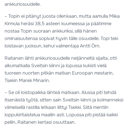
ankkuriosuudelle.
– Topin ei pitänyt juosta ollenkaan, mutta aamulla Miika
Kirmula heräsi 38,5 asteen kuumeessa ja päätimme
nostaa Topin suoraan ankkuriksi, sillä hänen
ominaisuutensa sopivat hyvin tälle osuudelle. Topi teki
loistavan juoksun, kehui valmentaja Antti Örn.
Raitanen lähti ankkuriosuudelle neljänneltä sijalta, otti
alkumatkalla Sveitsin kiinni ja lopussa kukisti vielä
tuoreen nuorten pitkän matkan Euroopan mestarin,
Tsekin Marek Minarin.
– Se oli loistopaikka lähteä matkaan. Alussa piti tehdä
itsenäistä työtä, sitten sain Sveitsin kiinni ja kolmanneksi
viimeisellä rastilla letkaan liittyi Tsekki. Siitä mentiin
loppukiritaistelua maaliin asti. Lopussa piti pistää kaikki
peliin, Raitanen kertasi osuuttaan.