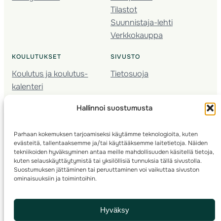
Tilastot
Suunnistaja-lehti
Verkkokauppa
KOULUTUKSET
SIVUSTO
Koulutus ja koulutus­
Tietosuoja
kalenteri
Nuorison koulutukset
Hallinnoi suostumusta
Seura­kehittäminen
Valmentaja­koulutus
Parhaan kokemuksen tarjoamiseksi käytämme teknologioita, kuten
Kartoitus
evästeitä, tallentaaksemme ja/tai käyttääksemme laitetietoja. Näiden
Ratamestari
tekniikoiden hyväksyminen antaa meille mahdollisuuden käsitellä tietoja,
kuten selauskäyttäytymistä tai yksilöllisiä tunnuksia tällä sivustolla.
Suostumuksen jättäminen tai peruuttaminen voi vaikuttaa sivuston
Suomen Suunnistusliitto
© 2025 ·
· Valimotie 10, 00380 Helsinki, Finland
ominaisuuksiin ja toimintoihin.
info(a)suunnistusliitto.fi,
Rastilipun asiat
: rastilippu(a)suunnistusliitto.fi
Hyväksy
Kilpailut ja kuntorastit – Rastilippu
:::
Rastilipun ohjeet