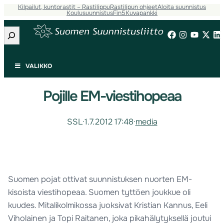
Kilpailut, kuntorastit – Rastilippu
Rastilipun ohjeet
Aloita suunnistus
Koulusuunnistus
Fin5
Kuvapankki
Etsi
VALIKKO
Pojille EM-viestihopeaa
SSL
·
1.7.2012 17:48
·
media
Suomen pojat ottivat suunnistuksen nuorten EM-
kisoista viestihopeaa. Suomen tyttöen joukkue oli
kuudes. Mitalikolmikossa juoksivat Kristian Kannus, Eeli
Viholainen ja Topi Raitanen, joka pikahälytyksellä joutui