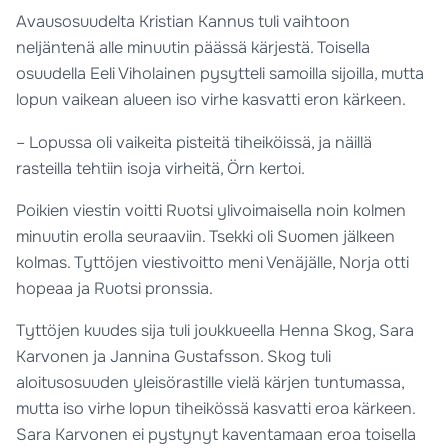
Avausosuudelta Kristian Kannus tuli vaihtoon
neljäntenä alle minuutin päässä kärjestä. Toisella
osuudella Eeli Viholainen pysytteli samoilla sijoilla, mutta
lopun vaikean alueen iso virhe kasvatti eron kärkeen.
– Lopussa oli vaikeita pisteitä tiheiköissä, ja näillä
rasteilla tehtiin isoja virheitä, Örn kertoi.
Poikien viestin voitti Ruotsi ylivoimaisella noin kolmen
minuutin erolla seuraaviin. Tsekki oli Suomen jälkeen
kolmas. Tyttöjen viestivoitto meni Venäjälle, Norja otti
hopeaa ja Ruotsi pronssia.
Tyttöjen kuudes sija tuli joukkueella Henna Skog, Sara
Karvonen ja Jannina Gustafsson. Skog tuli
aloitusosuuden yleisörastille vielä kärjen tuntumassa,
mutta iso virhe lopun tiheikössä kasvatti eroa kärkeen.
Sara Karvonen ei pystynyt kaventamaan eroa toisella