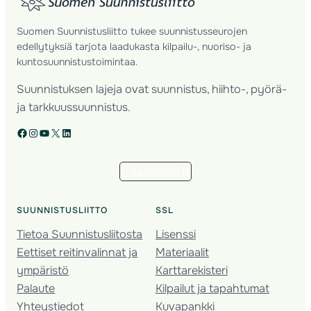
Suomen Suunnistusliitto tukee suunnistusseurojen
edellytyksiä tarjota laadukasta kilpailu-, nuoriso- ja
kuntosuunnistustoimintaa.
Suunnistuksen lajeja ovat suunnistus, hiihto-, pyörä-
ja tarkkuussuunnistus.
Facebook
Instagram
YouTube
X
LinkedIn
Tilaa uutiskirje
SUUNNISTUSLIITTO
SSL
Tietoa Suunnistusliitosta
Lisenssi
Eettiset reitinvalinnat ja
Materiaalit
ympäristö
Karttarekisteri
Palaute
Kilpailut ja tapahtumat
Yhteystiedot
Kuvapankki