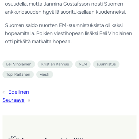
osuudella, mutta Jannina Gustafsson nosti Suomen
ankkuriosuuden hyvällä suorituksellaan kuudenneksi.
Suomen saldo nuorten EM-suunnistuksista oli kaksi
hopeamitalia. Poikien viestihopean lisäksi Eeli Viholainen
otti pitkältä matkalta hopeaa.
Eeli Viholainen
Kristian Kannus
NEM
suunnistus
Topi Raitanen
viesti
«
Edellinen
Seuraava
»