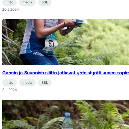
liitto
media
SSL
20.2.2024
Garmin ja Suunnistusliitto jatkavat yhteistyötä uuden sop
liitto
media
SSL
31.1.2024