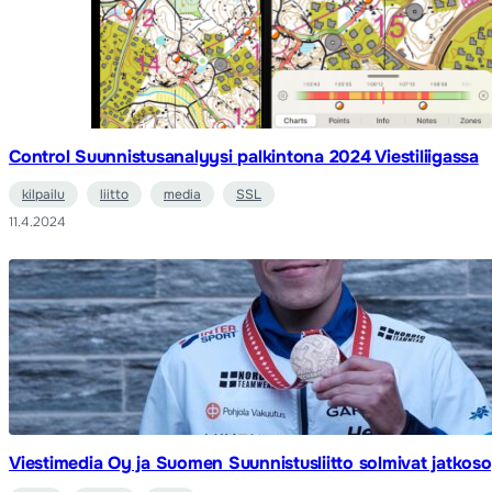
Control Suunnistusanalyysi palkintona 2024 Viestiliigassa
kilpailu
liitto
media
SSL
11.4.2024
Viestimedia Oy ja Suomen Suunnistusliitto solmivat jatkos