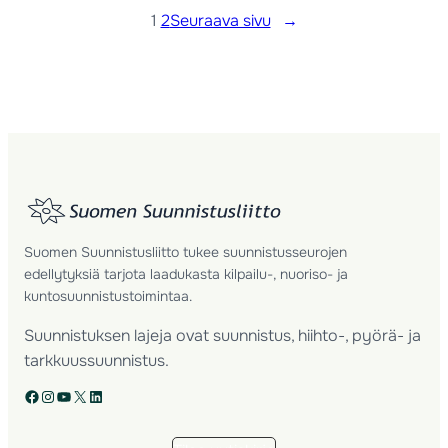
1
2
Seuraava sivu
→
Suomen Suunnistusliitto tukee suunnistusseurojen
edellytyksiä tarjota laadukasta kilpailu-, nuoriso- ja
kuntosuunnistustoimintaa.
Suunnistuksen lajeja ovat suunnistus, hiihto-, pyörä- ja
tarkkuussuunnistus.
Facebook
Instagram
YouTube
X
LinkedIn