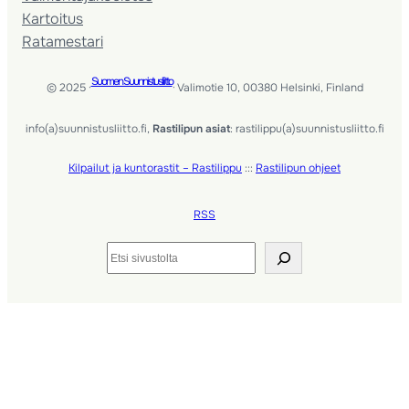
Kartoitus
Ratamestari
Suomen Suunnistusliitto
© 2025 ·
· Valimotie 10, 00380 Helsinki, Finland
info(a)suunnistusliitto.fi,
Rastilipun asiat
: rastilippu(a)suunnistusliitto.fi
Kilpailut ja kuntorastit – Rastilippu
:::
Rastilipun ohjeet
RSS
Etsi