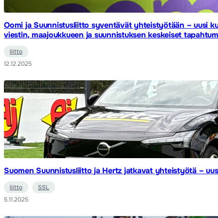
Oomi ja Suunnistusliitto syventävät yhteistyötään – uusi 
viestin, maajoukkueen ja suunnistuksen keskeiset tapahtum
liitto
12.12.2025
Suomen Suunnistusliitto ja Hertz jatkavat yhteistyötä – u
liitto
SSL
5.11.2025