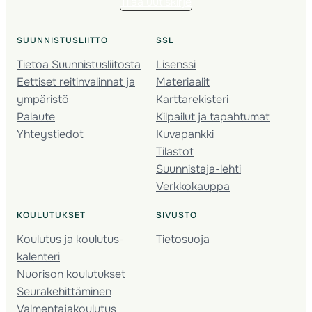
Tilaa uutiskirje
SUUNNISTUSLIITTO
SSL
Tietoa Suunnistusliitosta
Lisenssi
Eettiset reitinvalinnat ja
Materiaalit
ympäristö
Karttarekisteri
Palaute
Kilpailut ja tapahtumat
Yhteystiedot
Kuvapankki
Tilastot
Suunnistaja-lehti
Verkkokauppa
KOULUTUKSET
SIVUSTO
Koulutus ja koulutus­
Tietosuoja
kalenteri
Nuorison koulutukset
Seura­kehittäminen
Valmentaja­koulutus