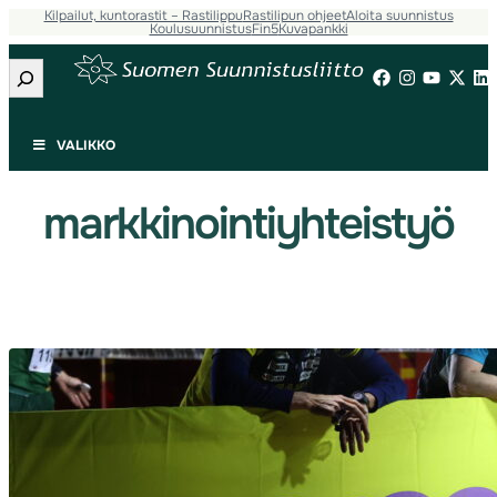
Kilpailut, kuntorastit – Rastilippu
Rastilipun ohjeet
Aloita suunnistus
Siirry
Koulusuunnistus
Fin5
Kuvapankki
sisältöön
Etsi
VALIKKO
markkinointiyhteistyö