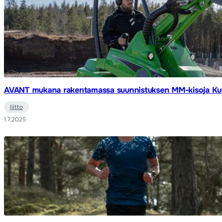
AVANT mukana rakentamassa suunnistuksen MM-kisoja Ku
liitto
1.7.2025