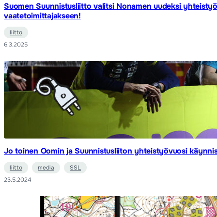
Suomen Suunnistusliitto valitsi Nonamen uudeksi yhteisty
vaatetoimittajakseen!
liitto
6.3.2025
Jo toinen Oomin ja Suunnistusliiton yhteistyövuosi käynni
liitto
media
SSL
23.5.2024