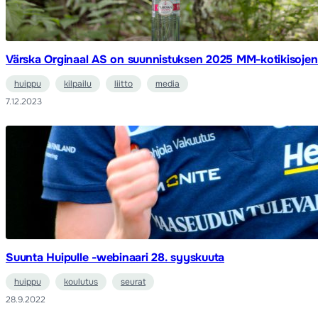
Värska Orginaal AS on suunnistuksen 2025 MM-kotikisojen
huippu
kilpailu
liitto
media
7.12.2023
Suunta Huipulle -webinaari 28. syyskuuta
huippu
koulutus
seurat
28.9.2022