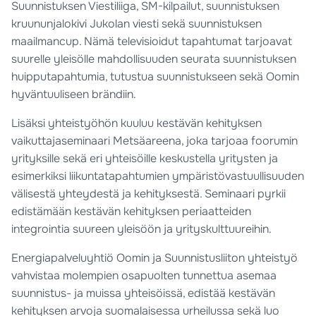
Suunnistuksen Viestiliiga, SM-kilpailut, suunnistuksen
kruununjalokivi Jukolan viesti sekä suunnistuksen
maailmancup. Nämä televisioidut tapahtumat tarjoavat
suurelle yleisölle mahdollisuuden seurata suunnistuksen
huipputapahtumia, tutustua suunnistukseen sekä Oomin
hyväntuuliseen brändiin.
Lisäksi yhteistyöhön kuuluu kestävän kehityksen
vaikuttajaseminaari Metsäareena, joka tarjoaa foorumin
yrityksille sekä eri yhteisöille keskustella yritysten ja
esimerkiksi liikuntatapahtumien ympäristövastuullisuuden
välisestä yhteydestä ja kehityksestä. Seminaari pyrkii
edistämään kestävän kehityksen periaatteiden
integrointia suureen yleisöön ja yrityskulttuureihin.
Energiapalveluyhtiö Oomin ja Suunnistusliiton yhteistyö
vahvistaa molempien osapuolten tunnettua asemaa
suunnistus- ja muissa yhteisöissä, edistää kestävän
kehityksen arvoja suomalaisessa urheilussa sekä luo