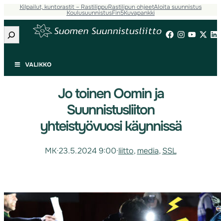
Kilpailut, kuntorastit – Rastilippu
Rastilipun ohjeet
Aloita suunnistus
Koulusuunnistus
Fin5
Kuvapankki
Etsi
VALIKKO
Jo toinen Oomin ja
Suunnistusliiton
yhteistyövuosi käynnissä
MK
·
23.5.2024 9:00
·
liitto
, 
media
, 
SSL