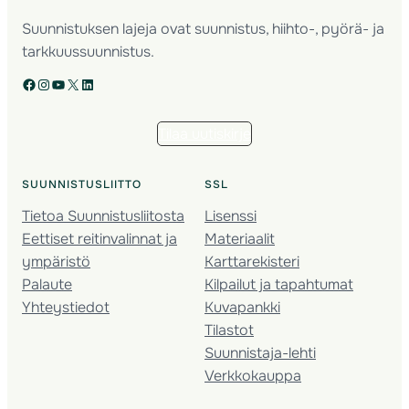
Suunnistuksen lajeja ovat suunnistus, hiihto-, pyörä- ja
tarkkuussuunnistus.
Facebook
Instagram
YouTube
X
LinkedIn
Tilaa uutiskirje
SUUNNISTUSLIITTO
SSL
Tietoa Suunnistusliitosta
Lisenssi
Eettiset reitinvalinnat ja
Materiaalit
ympäristö
Karttarekisteri
Palaute
Kilpailut ja tapahtumat
Yhteystiedot
Kuvapankki
Tilastot
Suunnistaja-lehti
Verkkokauppa