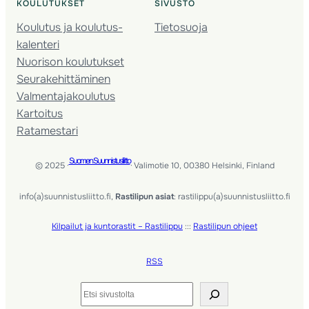
KOULUTUKSET
SIVUSTO
Koulutus ja koulutus­
Tietosuoja
kalenteri
Nuorison koulutukset
Seura­kehittäminen
Valmentaja­koulutus
Kartoitus
Ratamestari
Suomen Suunnistusliitto
© 2025 ·
· Valimotie 10, 00380 Helsinki, Finland
info(a)suunnistusliitto.fi,
Rastilipun asiat
: rastilippu(a)suunnistusliitto.fi
Kilpailut ja kuntorastit – Rastilippu
:::
Rastilipun ohjeet
RSS
Etsi