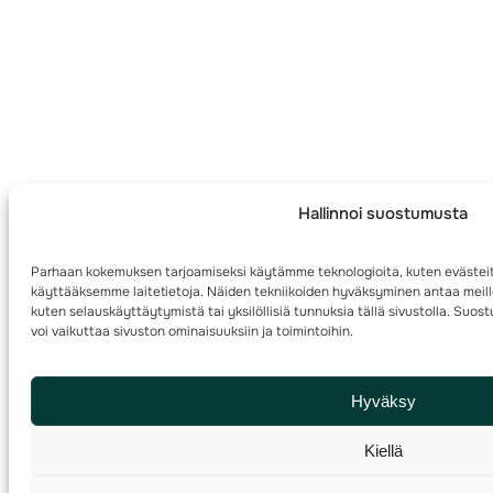
Hallinnoi suostumusta
Parhaan kokemuksen tarjoamiseksi käytämme teknologioita, kuten evästeit
käyttääksemme laitetietoja. Näiden tekniikoiden hyväksyminen antaa meille
kuten selauskäyttäytymistä tai yksilöllisiä tunnuksia tällä sivustolla. Su
voi vaikuttaa sivuston ominaisuuksiin ja toimintoihin.
Hyväksy
Kiellä