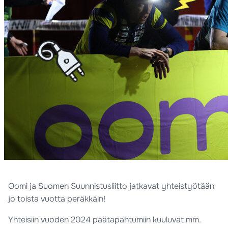
Oomi ja Suomen Suunnistusliitto jatkavat yhteistyötään
jo toista vuotta peräkkäin!
Yhteisiin vuoden 2024 päätapahtumiin kuuluvat mm.