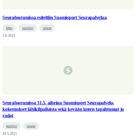
Seurafoorumissa esiteltiin Suomisport Seurapalvelua
liitto
nuoriso
seurat
1.6.2021
Seurafoorumissa 31.5. aiheina Suomisport Seurapalvelu,
kokemukset lähikilpailuista sekä kevään lasten tapahtumat ja
radat
nuoriso
seurat
18.5.2021