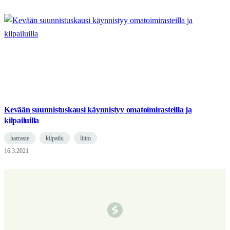
Kevään suunnistuskausi käynnistyy omatoimirasteilla ja
kilpailuilla
harraste
kilpailu
liitto
16.3.2021