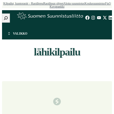
Kilpailut, kuntorastit – Rastilippu
Rastilipun ohjeet
Aloita suunnistus
Koulusuunnistus
Fin5
Siirry
Kuvapankki
sisältöön
Etsi
VALIKKO
lähikilpailu