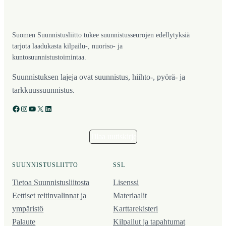
Suomen Suunnistusliitto tukee suunnistusseurojen edellytyksiä
tarjota laadukasta kilpailu-, nuoriso- ja
kuntosuunnistustoimintaa.
Suunnistuksen lajeja ovat suunnistus, hiihto-, pyörä- ja
tarkkuussuunnistus.
Facebook
Instagram
YouTube
X
LinkedIn
Tilaa uutiskirje
SUUNNISTUSLIITTO
SSL
Tietoa Suunnistusliitosta
Lisenssi
Eettiset reitinvalinnat ja
Materiaalit
ympäristö
Karttarekisteri
Palaute
Kilpailut ja tapahtumat