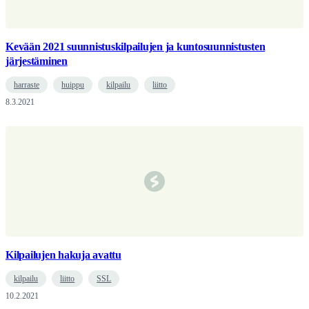
Kevään 2021 suunnistuskilpailujen ja kuntosuunnistusten
järjestäminen
harraste
huippu
kilpailu
liitto
8.3.2021
Kilpailujen hakuja avattu
kilpailu
liitto
SSL
10.2.2021