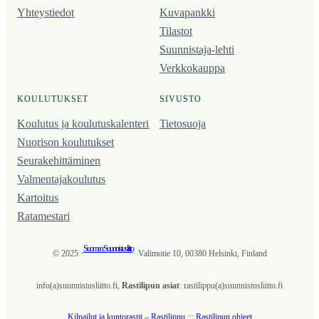
Yhteystiedot
Kuvapankki
Tilastot
Suunnistaja-lehti
Verkkokauppa
KOULUTUKSET
SIVUSTO
Koulutus ja koulutus­kalenteri
Tietosuoja
Nuorison koulutukset
Seura­kehittäminen
Valmentaja­koulutus
Kartoitus
Ratamestari
Suomen Suunnistusliitto
© 2025 ·
· Valimotie 10, 00380 Helsinki, Finland
info(a)suunnistusliitto.fi,
Rastilipun asiat
: rastilippu(a)suunnistusliitto.fi
Kilpailut ja kuntorastit – Rastilippu
:::
Rastilipun ohjeet