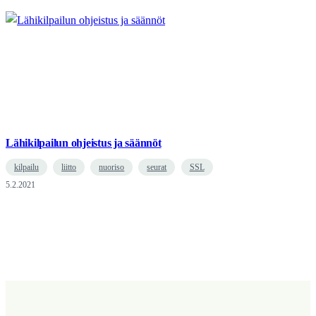
Lähikilpailun ohjeistus ja säännöt
kilpailu
liitto
nuoriso
seurat
SSL
5.2.2021