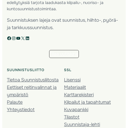
edellytyksiä tarjota laadukasta kilpailu-, nuoriso- ja
kuntosuunnistustoimintaa.
Suunnistuksen lajeja ovat suunnistus, hiihto-, pyörä-
ja tarkkuussuunnistus.
Facebook
Instagram
YouTube
X
LinkedIn
Tilaa uutiskirje
SUUNNISTUSLIITTO
SSL
Tietoa Suunnistusliitosta
Lisenssi
Eettiset reitinvalinnat ja
Materiaalit
ympäristö
Karttarekisteri
Palaute
Kilpailut ja tapahtumat
Yhteystiedot
Kuvapankki
Tilastot
Suunnistaja-lehti