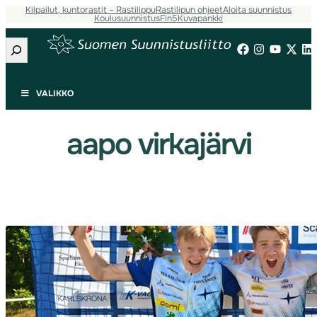
Kilpailut, kuntorastit – Rastilippu
Rastilipun ohjeet
Aloita suunnistus
Siirry
Koulusuunnistus
Fin5
Kuvapankki
sisältöön
Etsi
VALIKKO
aapo virkajärvi