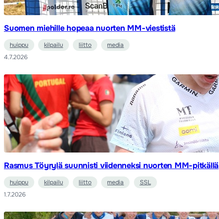
Suomen miehille hopeaa nuorten MM-viestistä
huippu
kilpailu
liitto
media
4.7.2026
Rasmus Töyrylä suunnisti viidenneksi nuorten MM-pitkällä
huippu
kilpailu
liitto
media
SSL
1.7.2026