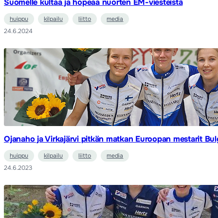
Suomelle kultaa ja hopeaa nuorten EM-viesteistä
huippu
kilpailu
liitto
media
24.6.2024
Ojanaho ja Virkajärvi pitkän matkan Euroopan mestarit Bul
huippu
kilpailu
liitto
media
24.6.2023