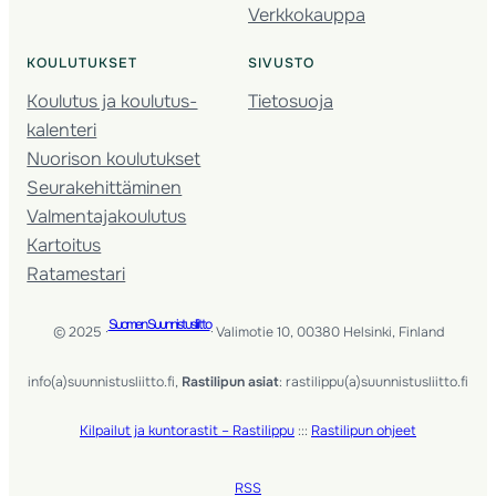
Verkkokauppa
KOULUTUKSET
SIVUSTO
Koulutus ja koulutus­
Tietosuoja
kalenteri
Nuorison koulutukset
Seura­kehittäminen
Valmentaja­koulutus
Kartoitus
Ratamestari
Suomen Suunnistusliitto
© 2025 ·
· Valimotie 10, 00380 Helsinki, Finland
info(a)suunnistusliitto.fi,
Rastilipun asiat
: rastilippu(a)suunnistusliitto.fi
Kilpailut ja kuntorastit – Rastilippu
:::
Rastilipun ohjeet
RSS