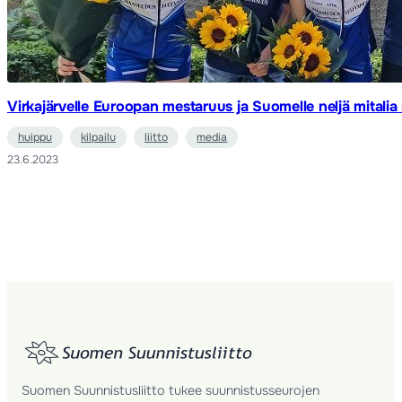
Virkajärvelle Euroopan mestaruus ja Suomelle neljä mitali
huippu
kilpailu
liitto
media
23.6.2023
Suomen Suunnistusliitto tukee suunnistusseurojen