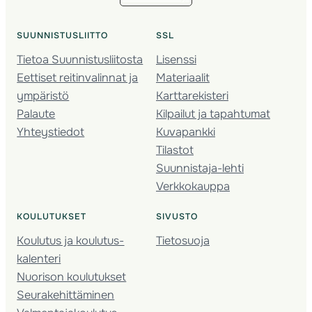
SUUNNISTUSLIITTO
SSL
Tietoa Suunnistusliitosta
Lisenssi
Eettiset reitinvalinnat ja
Materiaalit
ympäristö
Karttarekisteri
Palaute
Kilpailut ja tapahtumat
Yhteystiedot
Kuvapankki
Tilastot
Suunnistaja-lehti
Verkkokauppa
KOULUTUKSET
SIVUSTO
Koulutus ja koulutus­
Tietosuoja
kalenteri
Nuorison koulutukset
Seura­kehittäminen