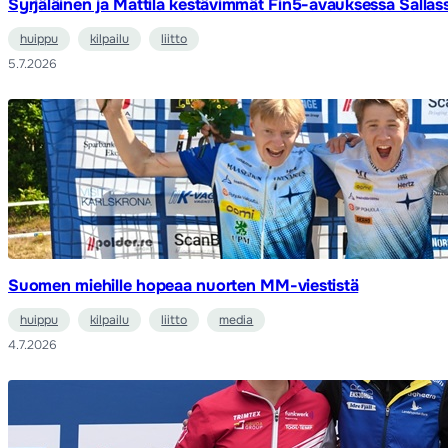
Syrjäläinen ja Mattila kestävimmät Fin5-avauksessa Sallas
huippu
kilpailu
liitto
5.7.2026
Suomen miehille hopeaa nuorten MM-viestistä
huippu
kilpailu
liitto
media
4.7.2026