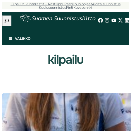
Kilpailut, kuntorastit – Rastilippu
Rastilipun ohjeet
Aloita suunnistus
Siirry
Koulusuunnistus
Fin5
Kuvapankki
sisältöön
Etsi
VALIKKO
kilpailu