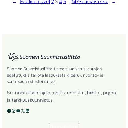
←
Edellinen sivu
1
2
3
4
5
…
147
Seuraava sivu
→
Suomen Suunnistusliitto tukee suunnistusseurojen
edellytyksiä tarjota laadukasta kilpailu-, nuoriso- ja
kuntosuunnistustoimintaa.
Suunnistuksen lajeja ovat suunnistus, hiihto-, pyörä-
ja tarkkuussuunnistus.
Facebook
Instagram
YouTube
X
LinkedIn
Tilaa uutiskirje