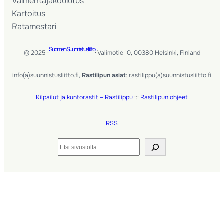
Valmentaja­koulutus
Kartoitus
Ratamestari
Suomen Suunnistusliitto
© 2025 ·
· Valimotie 10, 00380 Helsinki, Finland
info(a)suunnistusliitto.fi,
Rastilipun asiat
: rastilippu(a)suunnistusliitto.fi
Kilpailut ja kuntorastit – Rastilippu
:::
Rastilipun ohjeet
RSS
Etsi