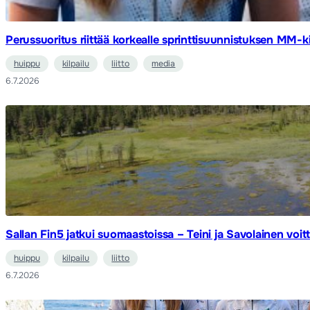
Perussuoritus riittää korkealle sprinttisuunnistuksen MM-ki
huippu
kilpailu
liitto
media
6.7.2026
Sallan Fin5 jatkui suomaastoissa – Teini ja Savolainen voit
huippu
kilpailu
liitto
6.7.2026