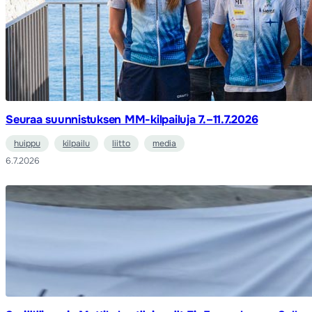
Seuraa suunnistuksen MM-kilpailuja 7.–11.7.2026
huippu
kilpailu
liitto
media
6.7.2026