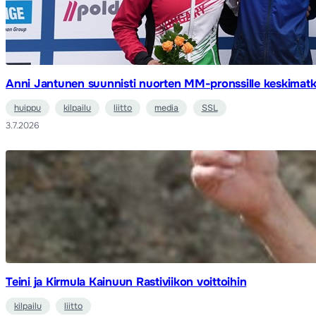
Anni Jantunen suunnisti nuorten MM-pronssille keskimatk
huippu
kilpailu
liitto
media
SSL
3.7.2026
Teini ja Kirmula Kainuun Rastiviikon voittoihin
kilpailu
liitto