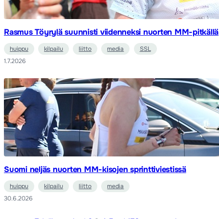
Rasmus Töyrylä suunnisti viidenneksi nuorten MM-pitkällä
huippu
kilpailu
liitto
media
SSL
1.7.2026
Suomi neljäs nuorten MM-kisojen sprinttiviestissä
huippu
kilpailu
liitto
media
30.6.2026