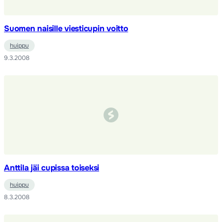
Suomen naisille viesticupin voitto
huippu
9.3.2008
Anttila jäi cupissa toiseksi
huippu
8.3.2008