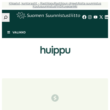
Kilpailut, kuntorastit – Rastilippu
Rastilipun ohjeet
Aloita suunnistus
Siirry
Koulusuunnistus
Fin5
Kuvapankki
sisältöön
Etsi
VALIKKO
huippu