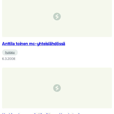
Anttila toinen mc-yhteislähdössä
huippu
6.3.2008