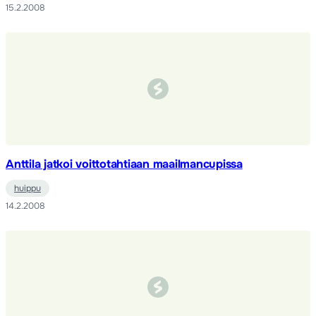
15.2.2008
Anttila jatkoi voittotahtiaan maailmancupissa
huippu
14.2.2008