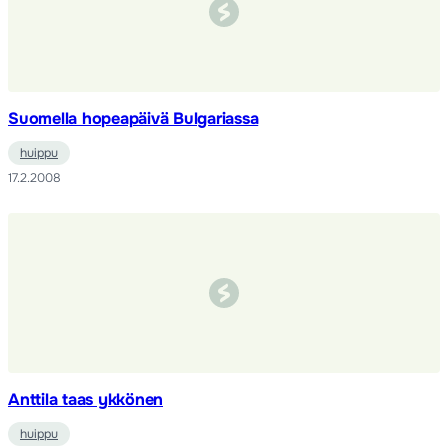
Suomella hopeapäivä Bulgariassa
huippu
17.2.2008
Anttila taas ykkönen
huippu