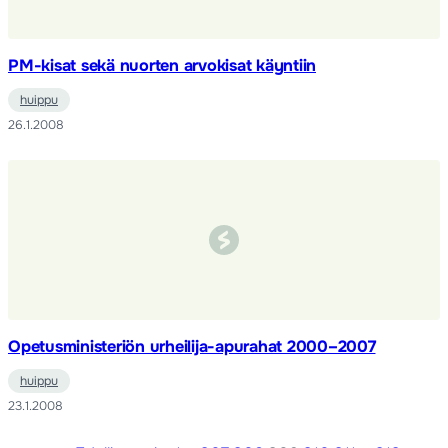
PM-kisat sekä nuorten arvokisat käyntiin
huippu
26.1.2008
Opetusministeriön urheilija-apurahat 2000–2007
huippu
23.1.2008