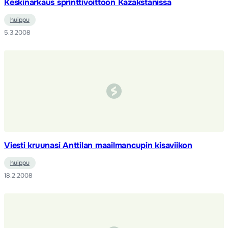
Keskinarkaus sprinttivoittoon Kazakstanissa
huippu
5.3.2008
Viesti kruunasi Anttilan maailmancupin kisaviikon
huippu
18.2.2008