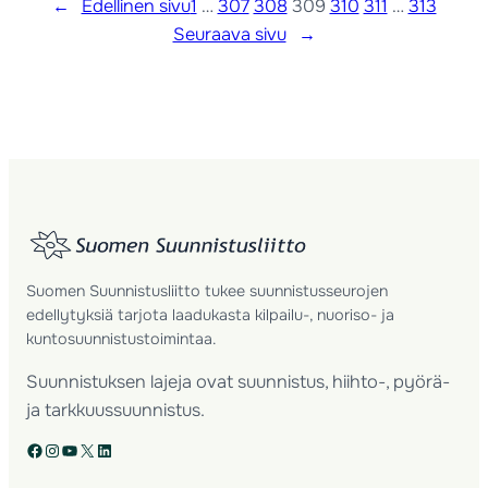
←
Edellinen sivu
1
…
307
308
309
310
311
…
313
Seuraava sivu
→
Suomen Suunnistusliitto tukee suunnistusseurojen
edellytyksiä tarjota laadukasta kilpailu-, nuoriso- ja
kuntosuunnistustoimintaa.
Suunnistuksen lajeja ovat suunnistus, hiihto-, pyörä-
ja tarkkuussuunnistus.
Facebook
Instagram
YouTube
X
LinkedIn