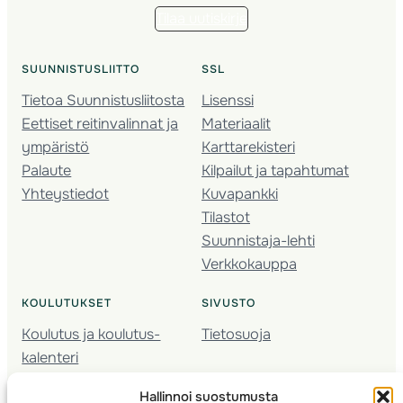
Tilaa uutiskirje
SUUNNISTUSLIITTO
SSL
Tietoa Suunnistusliitosta
Lisenssi
Eettiset reitinvalinnat ja
Materiaalit
ympäristö
Karttarekisteri
Palaute
Kilpailut ja tapahtumat
Yhteystiedot
Kuvapankki
Tilastot
Suunnistaja-lehti
Verkkokauppa
KOULUTUKSET
SIVUSTO
Koulutus ja koulutus­
Tietosuoja
kalenteri
Nuorison koulutukset
Hallinnoi suostumusta