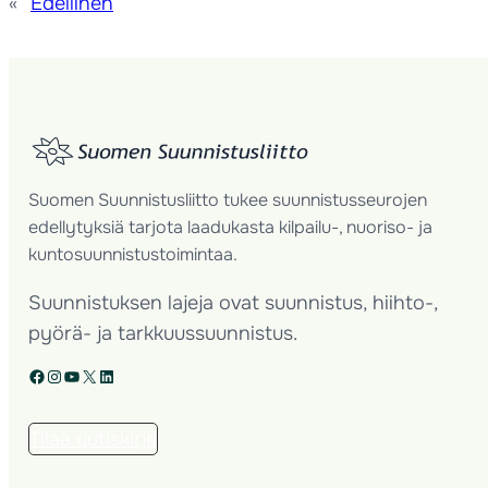
«
Edellinen
Suomen Suunnistusliitto tukee suunnistusseurojen
edellytyksiä tarjota laadukasta kilpailu-, nuoriso- ja
kuntosuunnistustoimintaa.
Suunnistuksen lajeja ovat suunnistus, hiihto-,
pyörä- ja tarkkuussuunnistus.
Facebook
Instagram
YouTube
X
LinkedIn
Tilaa uutiskirje