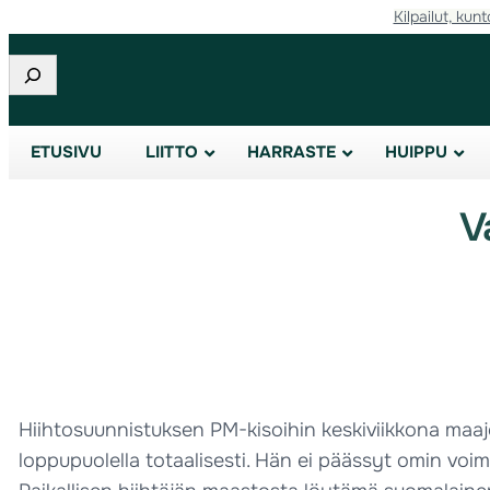
Kilpailut, kunt
Etsi
ETUSIVU
LIITTO
HARRASTE
HUIPPU
V
Hiihtosuunnistuksen PM-kisoihin keskiviikkona maaj
loppupuolella totaalisesti. Hän ei päässyt omin voim