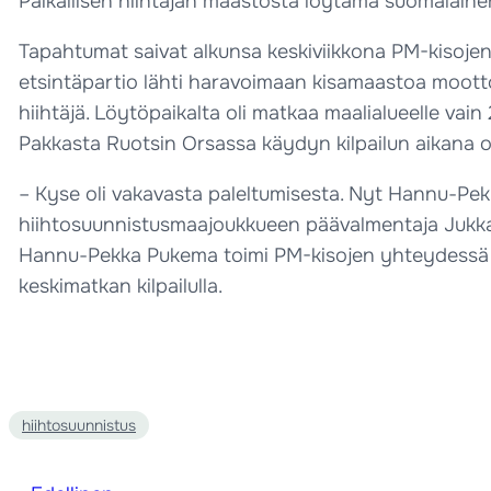
Paikallisen hiihtäjän maastosta löytämä suomalainen
Tapahtumat saivat alkunsa keskiviikkona PM-kisojen
etsintäpartio lähti haravoimaan kisamaastoa moottor
hiihtäjä. Löytöpaikalta oli matkaa maalialueelle vain
Pakkasta Ruotsin Orsassa käydyn kilpailun aikana o
– Kyse oli vakavasta paleltumisesta. Nyt Hannu-Pe
hiihtosuunnistusmaajoukkueen päävalmentaja Jukka 
Hannu-Pekka Pukema toimi PM-kisojen yhteydessä k
keskimatkan kilpailulla.
hiihtosuunnistus