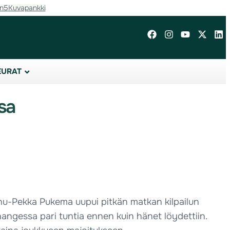
in5
Kuvapankki
EURAT
sa
nnu-Pekka Pukema uupui pitkän matkan kilpailun
ihangessa pari tuntia ennen kuin hänet löydettiin.