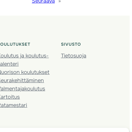
Seuraava
»
KOULUTUKSET
SIVUSTO
oulutus ja koulutus­
Tietosuoja
alenteri
Nuorison koulutukset
Seura­kehittäminen
almentaja­koulutus
artoitus
Ratamestari