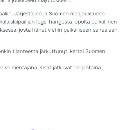
taina joukkueen majoitukseen.
aaliin. Järjestäjien ja Suomen maajoukkueen
aiskilpailijan löysi hangesta lopulta paikallinen
sessa, josta hänet vietiin paikalliseen sairaalaan.
nkin tilanteesta järkyttynyt, kertoi Suomen
almentajana. Kisat jatkuvat perjantaina