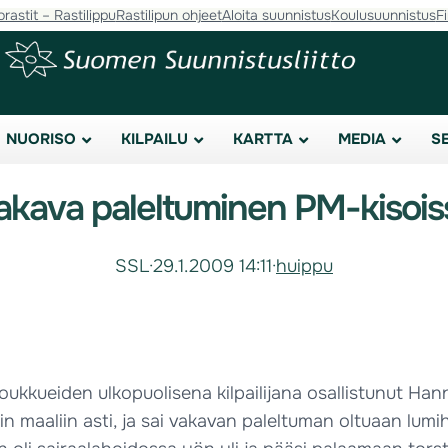
orastit – Rastilippu
Rastilipun ohjeet
Aloita suunnistus
Koulusuunnistus
F
NUORISO
KILPAILU
KARTTA
MEDIA
S
akava paleltuminen PM-kisois
SSL
·
29.1.2009 14:11
·
huippu
oukkueiden ulkopuolisena kilpailijana osallistunut Ha
in maaliin asti, ja sai vakavan paleltuman oltuaan lum