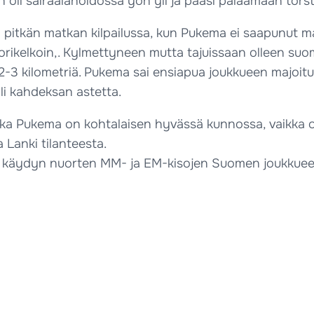
 oli sairaalahoidossa yön yli ja pääsi palaamaan tors
 pitkän matkan kilpailussa, kun Pukema ei saapunut m
ikelkoin,. Kylmettyneen mutta tajuissaan olleen suomal
 2-3 kilometriä. Pukema sai ensiapua joukkueen majoituk
li kahdeksan astetta.
kka Pukema on kohtalaisen hyvässä kunnossa, vaikka o
Lanki tilanteesta.
äydyn nuorten MM- ja EM-kisojen Suomen joukkueen v