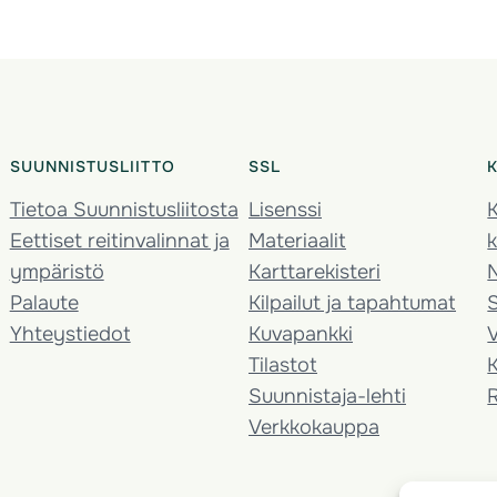
SUUNNISTUSLIITTO
SSL
Tietoa Suunnistusliitosta
Lisenssi
K
Eettiset reitinvalinnat ja
Materiaalit
k
ympäristö
Karttarekisteri
Palaute
Kilpailut ja tapahtumat
Yhteystiedot
Kuvapankki
V
Tilastot
K
Suunnistaja-lehti
Verkkokauppa