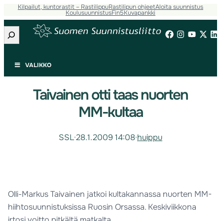
Kilpailut, kuntorastit – Rastilippu
Rastilipun ohjeet
Aloita suunnistus
Koulusuunnistus
Fin5
Kuvapankki
Etsi
VALIKKO
Taivainen otti taas nuorten
MM-kultaa
SSL
·
28.1.2009 14:08
·
huippu
Olli-Markus Taivainen jatkoi kultakannassa nuorten MM-
hiihtosuunnistuksissa Ruosin Orsassa. Keskiviikkona
irtosi voitto pitkältä matkalta.