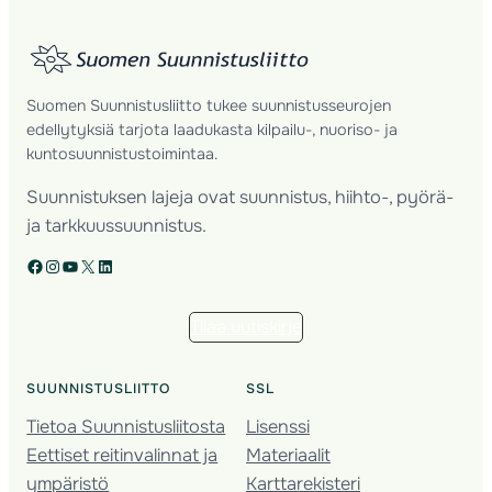
Suomen Suunnistusliitto tukee suunnistusseurojen
edellytyksiä tarjota laadukasta kilpailu-, nuoriso- ja
kuntosuunnistustoimintaa.
Suunnistuksen lajeja ovat suunnistus, hiihto-, pyörä-
ja tarkkuussuunnistus.
Facebook
Instagram
YouTube
X
LinkedIn
Tilaa uutiskirje
SUUNNISTUSLIITTO
SSL
Tietoa Suunnistusliitosta
Lisenssi
Eettiset reitinvalinnat ja
Materiaalit
ympäristö
Karttarekisteri