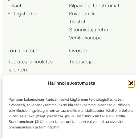
Palaute
Kilpailut ja tapahtumat
Yhteystiedot
Kuvapankki
Tilastot
Suunnistaja-lehti
Verkkokauppa
KOULUTUKSET
SIVUSTO
Koulutus ja koulutus­
Tietosuoja
kalenteri
Nuorison koulutukset
Hallinnoi suostumusta
Seura­kehittäminen
Valmentaja­koulutus
Parhaan kokemuksen tarjoamiseksi käytämme teknologioita, kuten
Kartoitus
evästeitä, tallentaaksemme ja/tai käyttääksemme laitetietoja. Näiden
Ratamestari
tekniikoiden hyväksyminen antaa meille mahdollisuuden käsitellä tietoja,
kuten selauskäyttäytymistä tai yksilöllisiä tunnuksia tällä sivustolla.
Suostumuksen jättäminen tai peruuttaminen voi vaikuttaa sivuston
Suomen Suunnistusliitto
© 2025 ·
· Valimotie 10, 00380 Helsinki, Finland
ominaisuuksiin ja toimintoihin.