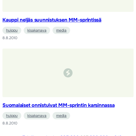
Kauppi neljäs suunnistuksen MM-sprintissä
huippu
kisakanava
media
8.8.2010
Suomalaiset onnistuivat MM-sprintin karsinnassa
huippu
kisakanava
media
8.8.2010