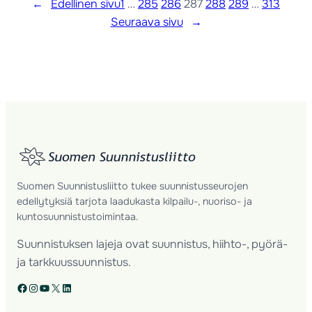
←
Edellinen sivu
1
…
285
286
287
288
289
…
313
Seuraava sivu
→
Suomen Suunnistusliitto tukee suunnistusseurojen
edellytyksiä tarjota laadukasta kilpailu-, nuoriso- ja
kuntosuunnistustoimintaa.
Suunnistuksen lajeja ovat suunnistus, hiihto-, pyörä-
ja tarkkuussuunnistus.
Facebook
Instagram
YouTube
X
LinkedIn