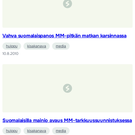
Vahva suomalaispanos MM-pitkän matkan karsinnassa
huippu
kisakanava
media
10.8.2010
Suomalaisilla mainio avaus MM-tarkkuussuunnistuksessa
huippu
kisakanava
media