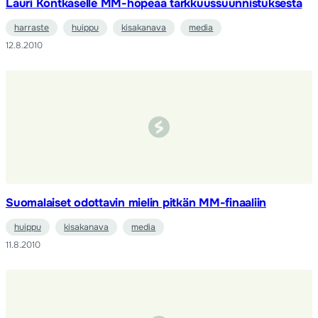
Lauri Kontkaselle MM-hopeaa tarkkuussuunnistuksesta
harraste
huippu
kisakanava
media
12.8.2010
Suomalaiset odottavin mielin pitkän MM-finaaliin
huippu
kisakanava
media
11.8.2010