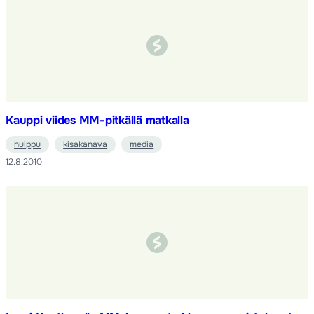
Kauppi viides MM-pitkällä matkalla
huippu
kisakanava
media
12.8.2010