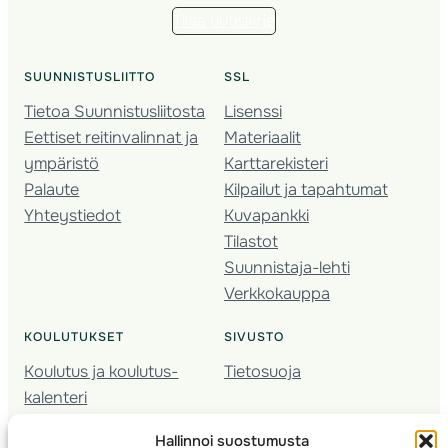
Tilaa uutiskirje
SUUNNISTUSLIITTO
SSL
Tietoa Suunnistusliitosta
Lisenssi
Eettiset reitinvalinnat ja
Materiaalit
ympäristö
Karttarekisteri
Palaute
Kilpailut ja tapahtumat
Yhteystiedot
Kuvapankki
Tilastot
Suunnistaja-lehti
Verkkokauppa
KOULUTUKSET
SIVUSTO
Koulutus ja koulutus­
Tietosuoja
kalenteri
Nuorison koulutukset
Hallinnoi suostumusta