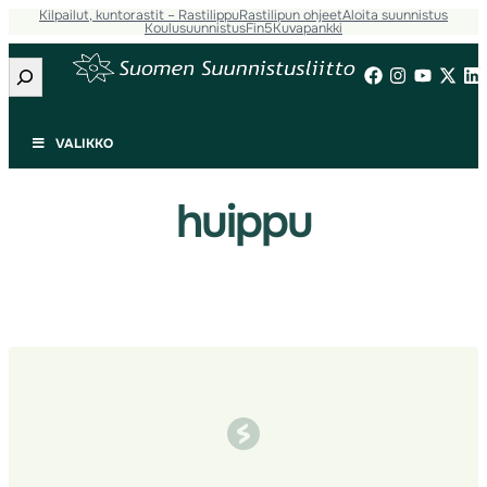
Kilpailut, kuntorastit – Rastilippu
Rastilipun ohjeet
Aloita suunnistus
Siirry
Koulusuunnistus
Fin5
Kuvapankki
sisältöön
Etsi
VALIKKO
huippu