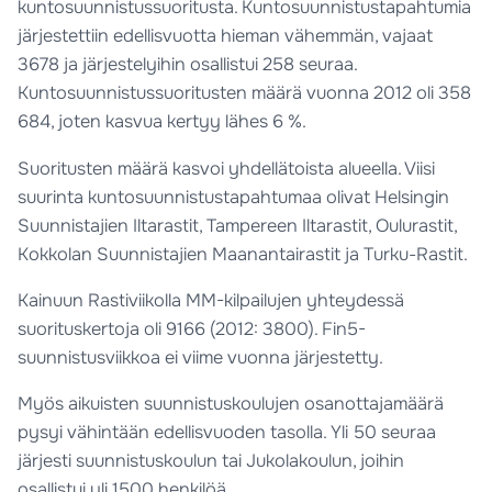
kuntosuunnistussuoritusta. Kuntosuunnistustapahtumia
järjestettiin edellisvuotta hieman vähemmän, vajaat
3678 ja järjestelyihin osallistui 258 seuraa.
Kuntosuunnistussuoritusten määrä vuonna 2012 oli 358
684, joten kasvua kertyy lähes 6 %.
Suoritusten määrä kasvoi yhdellätoista alueella. Viisi
suurinta kuntosuunnistustapahtumaa olivat Helsingin
Suunnistajien Iltarastit, Tampereen Iltarastit, Oulurastit,
Kokkolan Suunnistajien Maanantairastit ja Turku-Rastit.
Kainuun Rastiviikolla MM-kilpailujen yhteydessä
suorituskertoja oli 9166 (2012: 3800). Fin5-
suunnistusviikkoa ei viime vuonna järjestetty.
Myös aikuisten suunnistuskoulujen osanottajamäärä
pysyi vähintään edellisvuoden tasolla. Yli 50 seuraa
järjesti suunnistuskoulun tai Jukolakoulun, joihin
osallistui yli 1500 henkilöä.