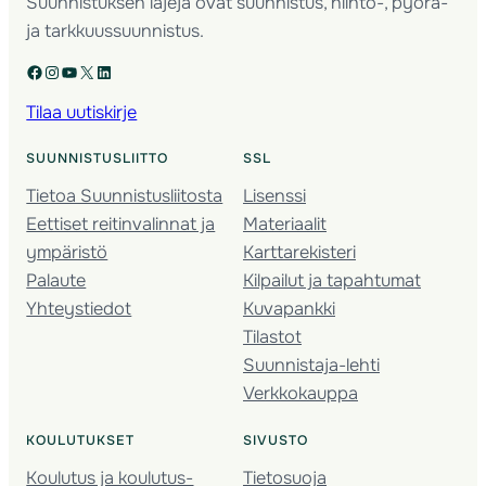
Suunnistuksen lajeja ovat suunnistus, hiihto-, pyörä-
ja tarkkuussuunnistus.
Facebook
Instagram
YouTube
X
LinkedIn
Tilaa uutiskirje
SUUNNISTUSLIITTO
SSL
Tietoa Suunnistusliitosta
Lisenssi
Eettiset reitinvalinnat ja
Materiaalit
ympäristö
Karttarekisteri
Palaute
Kilpailut ja tapahtumat
Yhteystiedot
Kuvapankki
Tilastot
Suunnistaja-lehti
Verkkokauppa
KOULUTUKSET
SIVUSTO
Koulutus ja koulutus­
Tietosuoja