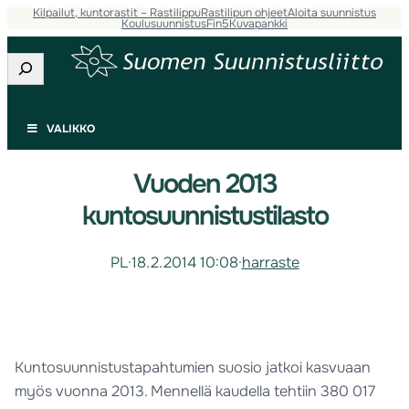
Kilpailut, kuntorastit – Rastilippu
Rastilipun ohjeet
Aloita suunnistus
Koulusuunnistus
Fin5
Kuvapankki
Etsi
VALIKKO
Vuoden 2013
kuntosuunnistustilasto
PL
·
18.2.2014 10:08
·
harraste
Kuntosuunnistustapahtumien suosio jatkoi kasvuaan
myös vuonna 2013. Mennellä kaudella tehtiin 380 017