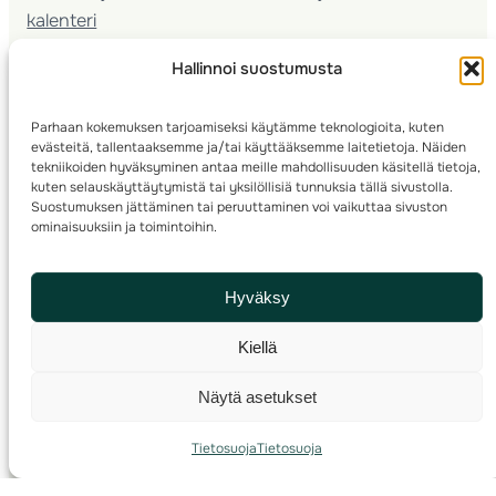
kalenteri
Nuorison koulutukset
Hallinnoi suostumusta
Seura­kehittäminen
Valmentaja­koulutus
Parhaan kokemuksen tarjoamiseksi käytämme teknologioita, kuten
Kartoitus
evästeitä, tallentaaksemme ja/tai käyttääksemme laitetietoja. Näiden
Ratamestari
tekniikoiden hyväksyminen antaa meille mahdollisuuden käsitellä tietoja,
kuten selauskäyttäytymistä tai yksilöllisiä tunnuksia tällä sivustolla.
Suostumuksen jättäminen tai peruuttaminen voi vaikuttaa sivuston
Suomen Suunnistusliitto
© 2025 ·
· Valimotie 10, 00380 Helsinki, Finland
ominaisuuksiin ja toimintoihin.
info(a)suunnistusliitto.fi,
Rastilipun asiat
: rastilippu(a)suunnistusliitto.fi
Hyväksy
Kilpailut ja kuntorastit – Rastilippu
:::
Rastilipun ohjeet
Kiellä
RSS
Näytä asetukset
Etsi
Tietosuoja
Tietosuoja