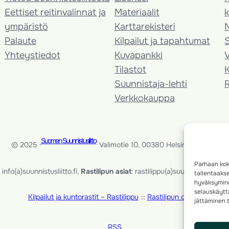
Eettiset reitinvalinnat ja
Materiaalit
k
ympäristö
Karttarekisteri
Palaute
Kilpailut ja tapahtumat
Yhteystiedot
Kuvapankki
V
Tilastot
K
Suunnistaja-lehti
Verkkokauppa
Suomen Suunnistusliitto
© 2025 ·
· Valimotie 10, 00380 Helsinki, Finland
Parhaan kok
info(a)suunnistusliitto.fi,
Rastilipun asiat
: rastilippu(a)suunnistusliitto.fi
tallentaaks
hyväksymine
selauskäyttä
Kilpailut ja kuntorastit – Rastilippu
:::
Rastilipun ohjeet
jättäminen t
RSS