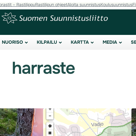
orastit – Rastilippu
Rastilipun ohjeet
Aloita suunnistus
Koulusuunnistus
F
NUORISO
KILPAILU
KARTTA
MEDIA
S
harraste