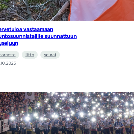
ervetuloa vastaamaan
untosuunnistajille suunnattuun
yselyyn
harraste
liitto
seurat
.10.2025