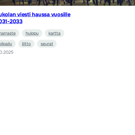
ukolan viesti haussa vuosille
031-2033
harraste
huippu
kartta
kilpailu
liitto
seurat
10.2025