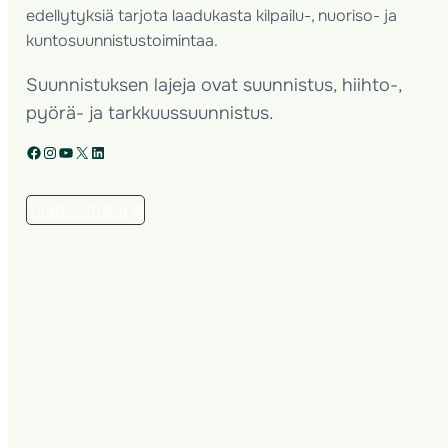
edellytyksiä tarjota laadukasta kilpailu-, nuoriso- ja
kuntosuunnistustoimintaa.
Suunnistuksen lajeja ovat suunnistus, hiihto-,
pyörä- ja tarkkuussuunnistus.
Facebook
Instagram
YouTube
X
LinkedIn
Tilaa uutiskirje