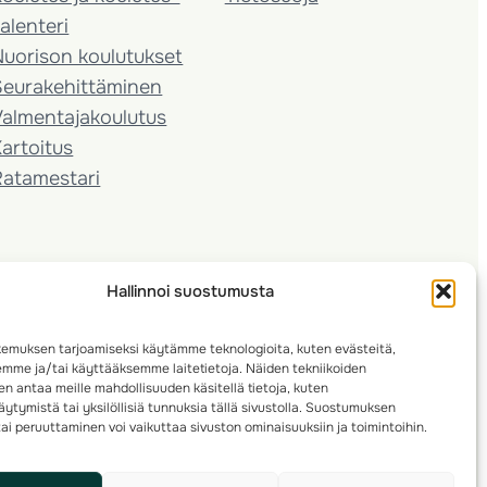
alenteri
Nuorison koulutukset
Seura­kehittäminen
almentaja­koulutus
artoitus
Ratamestari
Hallinnoi suostumusta
emuksen tarjoamiseksi käytämme teknologioita, kuten evästeitä,
emme ja/tai käyttääksemme laitetietoja. Näiden tekniikoiden
n antaa meille mahdollisuuden käsitellä tietoja, kuten
ytymistä tai yksilöllisiä tunnuksia tällä sivustolla. Suostumuksen
ai peruuttaminen voi vaikuttaa sivuston ominaisuuksiin ja toimintoihin.