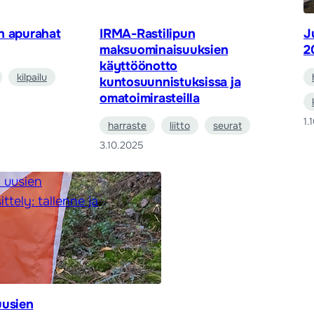
n apurahat
IRMA-Rastilipun
J
maksuominaisuuksien
2
käyttöönotto
kilpailu
kuntosuunnistuksissa ja
omatoimirasteilla
1.
harraste
liitto
seurat
3.10.2025
uusien