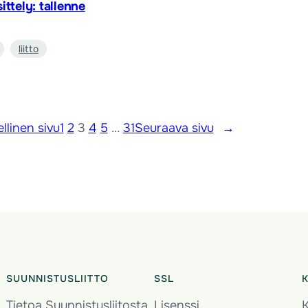
ttely: tallenne
liitto
llinen sivu
1
2
3
4
5
…
31
Seuraava sivu
→
SUUNNISTUSLIITTO
SSL
Tietoa Suunnistusliitosta
Lisenssi
K