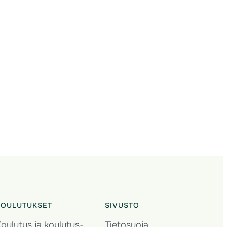
KOULUTUKSET
SIVUSTO
oulutus ja koulutus­
Tietosuoja