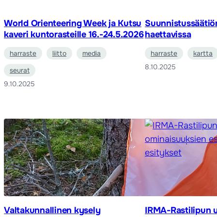
World Orienteering Week ja Kutsu
Suunnistussäätiö
kaveri kuntorasteille 16.-24.5.2026
haettavissa
harraste
liitto
media
harraste
kartta
8.10.2025
seurat
9.10.2025
Valtakunnallinen kysely
IRMA-Rastilipun 