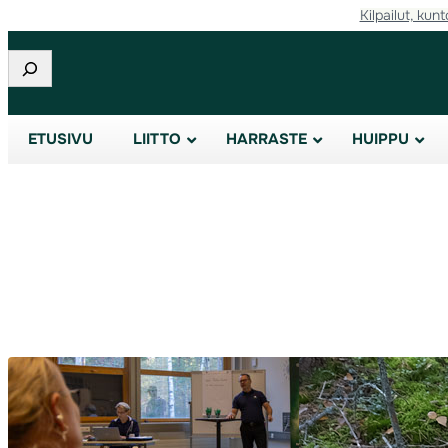
Kilpailut, kunt
Siirry
sisältöön
Etsi
ETUSIVU
LIITTO
HARRASTE
HUIPPU