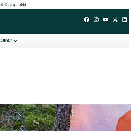
in5
Kuvapankki
EURAT