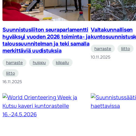
Suunnistusliiton seuraparlamentti
Valtakunnallisen
hyväksyi vuoden 2026 toiminta- ja
kuntosuunnistusk
taloussuunnitelman ja teki samalla
harraste
liitto
merkittäviä uudistuksia
10.11.2025
harraste
huippu
kilpailu
liitto
16.11.2025