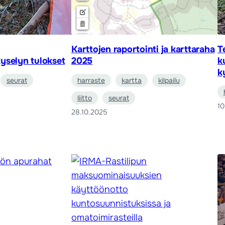
Karttojen raportointi ja karttaraha
T
yselyn tulokset
2025
k
k
seurat
harraste
kartta
kilpailu
liitto
seurat
10
28.10.2025