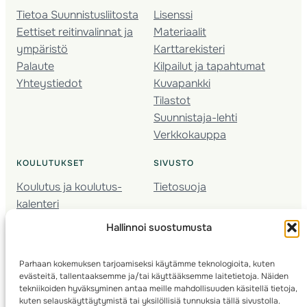
Tietoa Suunnistusliitosta
Lisenssi
Eettiset reitinvalinnat ja
Materiaalit
ympäristö
Karttarekisteri
Palaute
Kilpailut ja tapahtumat
Yhteystiedot
Kuvapankki
Tilastot
Suunnistaja-lehti
Verkkokauppa
KOULUTUKSET
SIVUSTO
Koulutus ja koulutus­
Tietosuoja
kalenteri
Nuorison koulutukset
Hallinnoi suostumusta
Seura­kehittäminen
Valmentaja­koulutus
Parhaan kokemuksen tarjoamiseksi käytämme teknologioita, kuten
Kartoitus
evästeitä, tallentaaksemme ja/tai käyttääksemme laitetietoja. Näiden
Ratamestari
tekniikoiden hyväksyminen antaa meille mahdollisuuden käsitellä tietoja,
kuten selauskäyttäytymistä tai yksilöllisiä tunnuksia tällä sivustolla.