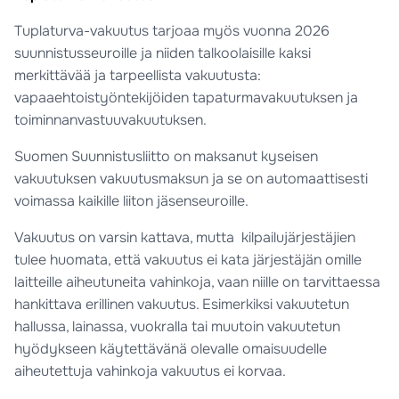
Tuplaturva-vakuutus tarjoaa myös vuonna 2026
suunnistusseuroille ja niiden talkoolaisille kaksi
merkittävää ja tarpeellista vakuutusta:
vapaaehtoistyöntekijöiden tapaturmavakuutuksen ja
toiminnanvastuuvakuutuksen.
Suomen Suunnistusliitto on maksanut kyseisen
vakuutuksen vakuutusmaksun ja se on automaattisesti
voimassa kaikille liiton jäsenseuroille.
Vakuutus on varsin kattava, mutta kilpailujärjestäjien
tulee huomata, että vakuutus ei kata järjestäjän omille
laitteille aiheutuneita vahinkoja, vaan niille on tarvittaessa
hankittava erillinen vakuutus. Esimerkiksi vakuutetun
hallussa, lainassa, vuokralla tai muutoin vakuutetun
hyödykseen käytettävänä olevalle omaisuudelle
aiheutettuja vahinkoja vakuutus ei korvaa.