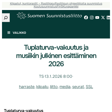
Kilpailut, kuntorastit – Rastilippu
Rastilipun ohjeet
Aloita suunnistus
Koulusuunnistus
Fin5
Kuvapankki
Etsi
VALIKKO
Tuplaturva-vakuutus ja
musiikin julkinen esittäminen
2026
TS
·
13.1.2026 8:00
·
harraste
, 
kilpailu
, 
liitto
, 
media
, 
seurat
, 
SSL
Tuplaturva-vakuutus