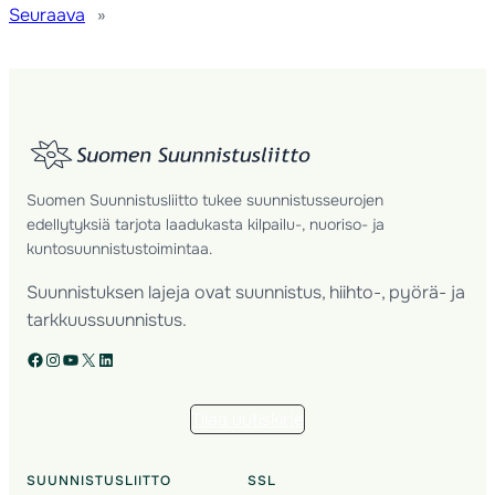
Seuraava
»
Suomen Suunnistusliitto tukee suunnistusseurojen
edellytyksiä tarjota laadukasta kilpailu-, nuoriso- ja
kuntosuunnistustoimintaa.
Suunnistuksen lajeja ovat suunnistus, hiihto-, pyörä- ja
tarkkuussuunnistus.
Facebook
Instagram
YouTube
X
LinkedIn
Tilaa uutiskirje
SUUNNISTUSLIITTO
SSL