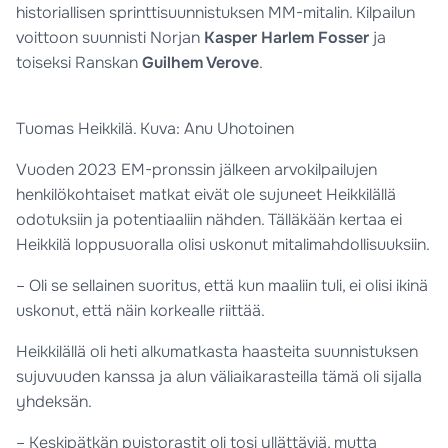
historiallisen sprinttisuunnistuksen MM-mitalin. Kilpailun
voittoon suunnisti Norjan
Kasper Harlem Fosser
ja
toiseksi Ranskan
Guilhem Verove
.
Tuomas Heikkilä. Kuva: Anu Uhotoinen
Vuoden 2023 EM-pronssin jälkeen arvokilpailujen
henkilökohtaiset matkat eivät ole sujuneet Heikkilällä
odotuksiin ja potentiaaliin nähden. Tälläkään kertaa ei
Heikkilä loppusuoralla olisi uskonut mitalimahdollisuuksiin.
– Oli se sellainen suoritus, että kun maaliin tuli, ei olisi ikinä
uskonut, että näin korkealle riittää.
Heikkilällä oli heti alkumatkasta haasteita suunnistuksen
sujuvuuden kanssa ja alun väliaikarasteilla tämä oli sijalla
yhdeksän.
– Keskipätkän puistorastit oli tosi yllättäviä, mutta