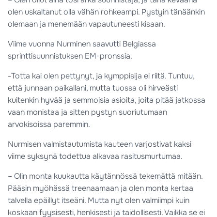
olen uskaltanut olla vähän rohkeampi. Pystyin tänäänkin
olemaan ja menemään vapautuneesti kisaan.
Viime vuonna Nurminen saavutti Belgiassa
sprinttisuunnistuksen EM-pronssia.
-Totta kai olen pettynyt, ja kymppisija ei riitä. Tuntuu,
että junnaan paikallani, mutta tuossa oli hirveästi
kuitenkin hyvää ja semmoisia asioita, joita pitää jatkossa
vaan monistaa ja sitten pystyn suoriutumaan
arvokisoissa paremmin.
Nurmisen valmistautumista kauteen varjostivat kaksi
viime syksynä todettua alkavaa rasitusmurtumaa.
– Olin monta kuukautta käytännössä tekemättä mitään.
Pääsin myöhässä treenaamaan ja olen monta kertaa
talvella epäillyt itseäni. Mutta nyt olen valmiimpi kuin
koskaan fyysisesti, henkisesti ja taidollisesti. Vaikka se ei