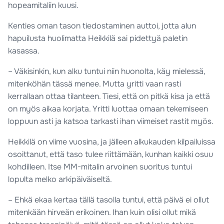
hopeamitaliin kuusi.
Kenties oman tason tiedostaminen auttoi, jotta alun
hapuilusta huolimatta Heikkilä sai pidettyä paletin
kasassa.
– Väkisinkin, kun alku tuntui niin huonolta, käy mielessä,
mitenköhän tässä menee. Mutta yritti vaan rasti
kerrallaan ottaa tilanteen. Tiesi, että on pitkä kisa ja että
on myös aikaa korjata. Yritti luottaa omaan tekemiseen
loppuun asti ja katsoa tarkasti ihan viimeiset rastit myös.
Heikkilä on viime vuosina, ja jälleen alkukauden kilpailuissa
osoittanut, että taso tulee riittämään, kunhan kaikki osuu
kohdilleen. Itse MM-mitalin arvoinen suoritus tuntui
lopulta melko arkipäiväiseltä.
– Ehkä ekaa kertaa tällä tasolla tuntui, että päivä ei ollut
mitenkään hirveän erikoinen. Ihan kuin olisi ollut mikä