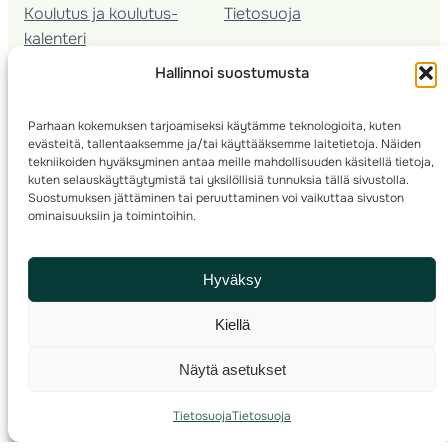
Koulutus ja koulutus­
Tietosuoja
kalenteri
Nuorison koulutukset
Hallinnoi suostumusta
Seura­kehittäminen
Valmentaja­koulutus
Parhaan kokemuksen tarjoamiseksi käytämme teknologioita, kuten
Kartoitus
evästeitä, tallentaaksemme ja/tai käyttääksemme laitetietoja. Näiden
Ratamestari
tekniikoiden hyväksyminen antaa meille mahdollisuuden käsitellä tietoja,
kuten selauskäyttäytymistä tai yksilöllisiä tunnuksia tällä sivustolla.
Suostumuksen jättäminen tai peruuttaminen voi vaikuttaa sivuston
Suomen Suunnistusliitto
© 2025 ·
· Valimotie 10, 00380 Helsinki, Finland
ominaisuuksiin ja toimintoihin.
info(a)suunnistusliitto.fi,
Rastilipun asiat
: rastilippu(a)suunnistusliitto.fi
Hyväksy
Kilpailut ja kuntorastit – Rastilippu
:::
Rastilipun ohjeet
Kiellä
RSS
Näytä asetukset
Etsi
Tietosuoja
Tietosuoja