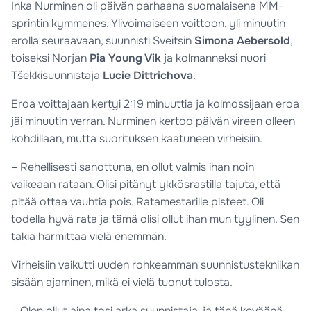
Inka Nurminen oli päivän parhaana suomalaisena MM-
sprintin kymmenes. Ylivoimaiseen voittoon, yli minuutin
erolla seuraavaan, suunnisti Sveitsin
Simona Aebersold
,
toiseksi Norjan
Pia Young Vik
ja kolmanneksi nuori
Tšekkisuunnistaja
Lucie Dittrichova
.
Eroa voittajaan kertyi 2:19 minuuttia ja kolmossijaan eroa
jäi minuutin verran. Nurminen kertoo päivän vireen olleen
kohdillaan, mutta suorituksen kaatuneen virheisiin.
– Rehellisesti sanottuna, en ollut valmis ihan noin
vaikeaan rataan. Olisi pitänyt ykkösrastilla tajuta, että
pitää ottaa vauhtia pois. Ratamestarille pisteet. Oli
todella hyvä rata ja tämä olisi ollut ihan mun tyylinen. Sen
takia harmittaa vielä enemmän.
Virheisiin vaikutti uuden rohkeamman suunnistustekniikan
sisään ajaminen, mikä ei vielä tuonut tulosta.
– Olen ollut aina tosi arka suunnistaja, ja tänä keväänä