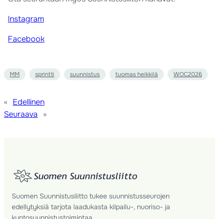
Instagram
Facebook
MM
sprintti
suunnistus
tuomas heikkilä
WOC2026
«
Edellinen
Seuraava
»
Suomen Suunnistusliitto tukee suunnistusseurojen
edellytyksiä tarjota laadukasta kilpailu-, nuoriso- ja
kuntosuunnistustoimintaa.