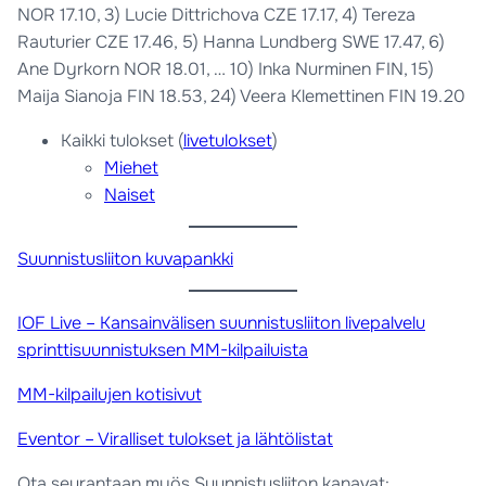
NOR 17.10, 3) Lucie Dittrichova CZE 17.17, 4) Tereza
Rauturier CZE 17.46, 5) Hanna Lundberg SWE 17.47, 6)
Ane Dyrkorn NOR 18.01, … 10) Inka Nurminen FIN, 15)
Maija Sianoja FIN 18.53, 24) Veera Klemettinen FIN 19.20
Kaikki tulokset (
livetulokset
)
Miehet
Naiset
Suunnistusliiton kuvapankki
IOF Live – Kansainvälisen suunnistusliiton livepalvelu
sprinttisuunnistuksen MM-kilpailuista
MM-kilpailujen kotisivut
Eventor – Viralliset tulokset ja lähtölistat
Ota seurantaan myös Suunnistusliiton kanavat: