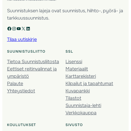
Suunnistuksen lajeja ovat suunnistus, hiihto-, pyörä- ja
tarkkuussuunnistus.
Facebook
Instagram
YouTube
X
LinkedIn
Tilaa uutiskirje
SUUNNISTUSLIITTO
SSL
Tietoa Suunnistusliitosta
Lisenssi
Eettiset reitinvalinnat ja
Materiaalit
ympäristö
Karttarekisteri
Palaute
Kilpailut ja tapahtumat
Yhteystiedot
Kuvapankki
Tilastot
Suunnistaja-lehti
Verkkokauppa
KOULUTUKSET
SIVUSTO