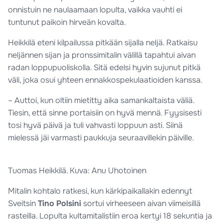
onnistuin ne naulaamaan lopulta, vaikka vauhti ei
tuntunut paikoin hirveän kovalta.
Heikkilä eteni kilpailussa pitkään sijalla neljä. Ratkaisu
neljännen sijan ja pronssimitalin välillä tapahtui aivan
radan loppupuoliskolla. Sitä edelsi hyvin sujunut pitkä
väli, joka osui yhteen ennakkospekulaatioiden kanssa.
– Auttoi, kun oltiin mietitty aika samankaltaista väliä.
Tiesin, että sinne portaisiin on hyvä mennä. Fyysisesti
tosi hyvä päivä ja tuli vahvasti loppuun asti. Siinä
mielessä jäi varmasti paukkuja seuraavillekin päiville.
Tuomas Heikkilä. Kuva: Anu Uhotoinen
Mitalin kohtalo ratkesi, kun kärkipaikallakin edennyt
Sveitsin
Tino Polsini
sortui virheeseen aivan viimeisillä
rasteilla. Lopulta kultamitalistiin eroa kertyi 18 sekuntia ja