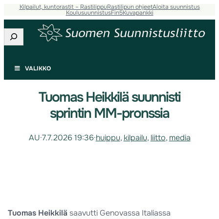
Kilpailut, kuntorastit – Rastilippu
Rastilipun ohjeet
Aloita suunnistus
Koulusuunnistus
Fin5
Kuvapankki
Etsi
VALIKKO
Tuomas Heikkilä suunnisti
sprintin MM-pronssia
AU
·
7.7.2026 19:36
·
huippu
, 
kilpailu
, 
liitto
, 
media
Tuomas Heikkilä
saavutti Genovassa Italiassa