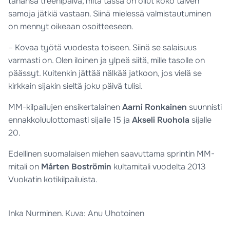
tahansa treenipäivä, mitä tässä on ollut koko talven
samoja jätkiä vastaan. Siinä mielessä valmistautuminen
on mennyt oikeaan osoitteeseen.
– Kovaa työtä vuodesta toiseen. Siinä se salaisuus
varmasti on. Olen iloinen ja ylpeä siitä, mille tasolle on
päässyt. Kuitenkin jättää nälkää jatkoon, jos vielä se
kirkkain sijakin sieltä joku päivä tulisi.
MM-kilpailujen ensikertalainen
Aarni Ronkainen
suunnisti
ennakkoluulottomasti sijalle 15 ja
Akseli Ruohola
sijalle
20.
Edellinen suomalaisen miehen saavuttama sprintin MM-
mitali on
Mårten Boströmin
kultamitali vuodelta 2013
Vuokatin kotikilpailuista.
Inka Nurminen. Kuva: Anu Uhotoinen