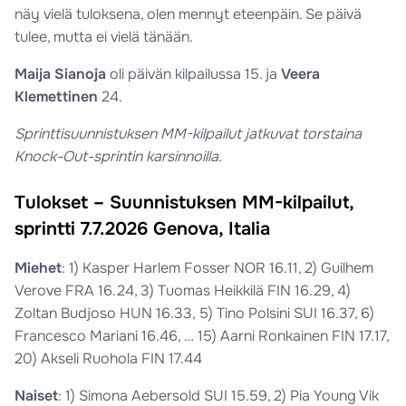
näy vielä tuloksena, olen mennyt eteenpäin. Se päivä
tulee, mutta ei vielä tänään.
Maija Sianoja
oli päivän kilpailussa 15. ja
Veera
Klemettinen
24.
Sprinttisuunnistuksen MM-kilpailut jatkuvat torstaina
Knock-Out-sprintin karsinnoilla.
Tulokset – Suunnistuksen MM-kilpailut,
sprintti 7.7.2026 Genova, Italia
Miehet
: 1) Kasper Harlem Fosser NOR 16.11, 2) Guilhem
Verove FRA 16.24, 3) Tuomas Heikkilä FIN 16.29, 4)
Zoltan Budjoso HUN 16.33, 5) Tino Polsini SUI 16.37, 6)
Francesco Mariani 16.46, … 15) Aarni Ronkainen FIN 17.17,
20) Akseli Ruohola FIN 17.44
Naiset
: 1) Simona Aebersold SUI 15.59, 2) Pia Young Vik