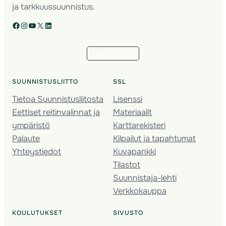
ja tarkkuussuunnistus.
Facebook
Instagram
YouTube
X
LinkedIn
Tilaa uutiskirje
SUUNNISTUSLIITTO
SSL
Tietoa Suunnistusliitosta
Lisenssi
Eettiset reitinvalinnat ja
Materiaalit
ympäristö
Karttarekisteri
Palaute
Kilpailut ja tapahtumat
Yhteystiedot
Kuvapankki
Tilastot
Suunnistaja-lehti
Verkkokauppa
KOULUTUKSET
SIVUSTO