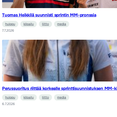
Tuomas Heikkilä suunnisti sprintin MM-pronssia
huippu
kilpailu
liitto
media
7.7.2026
Perussuoritus riittää korkealle sprinttisuunnistuksen MM-ki
huippu
kilpailu
liitto
media
6.7.2026