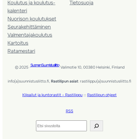
Koulutus ja koulutus­
Tietosuoja
kalenteri
Nuorison koulutukset
Seura­kehittäminen
Valmentaja­koulutus
Kartoitus
Ratamestari
Suomen Suunnistusliitto
© 2025 ·
· Valimotie 10, 00380 Helsinki, Finland
info(a)suunnistusliitto.fi,
Rastilipun asiat
: rastilippu(a)suunnistusliitto.fi
Kilpailut ja kuntorastit – Rastilippu
:::
Rastilipun ohjeet
RSS
Etsi