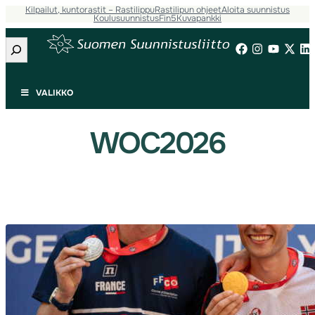
Kilpailut, kuntorastit – Rastilippu
Rastilipun ohjeet
Aloita suunnistus
Siirry
Koulusuunnistus
Fin5
Kuvapankki
sisältöön
Etsi
VALIKKO
WOC2026