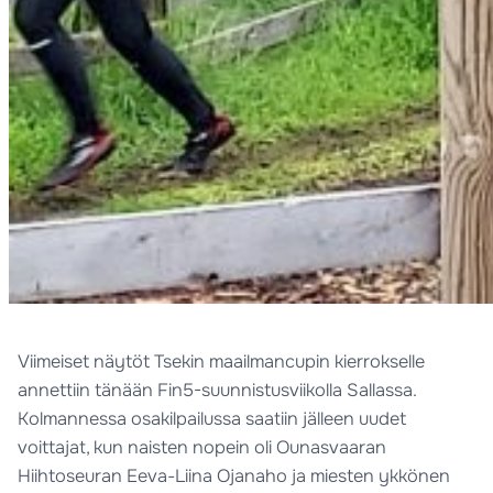
Viimeiset näytöt Tsekin maailmancupin kierrokselle
annettiin tänään Fin5-suunnistusviikolla Sallassa.
Kolmannessa osakilpailussa saatiin jälleen uudet
voittajat, kun naisten nopein oli Ounasvaaran
Hiihtoseuran Eeva-Liina Ojanaho ja miesten ykkönen