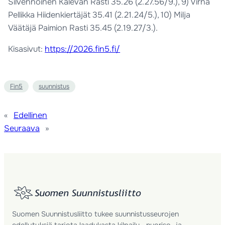
Silvennoinen Kalevan Rasti 35.26 (2.27.56/9.), 9) Virna
Pellikka Hiidenkiertäjät 35.41 (2.21.24/5.), 10) Milja
Väätäjä Paimion Rasti 35.45 (2.19.27/3.).
Kisasivut:
https://2026.fin5.fi/
Fin5
suunnistus
«
Edellinen
Seuraava
»
Suomen Suunnistusliitto tukee suunnistusseurojen
edellytyksiä tarjota laadukasta kilpailu-, nuoriso- ja