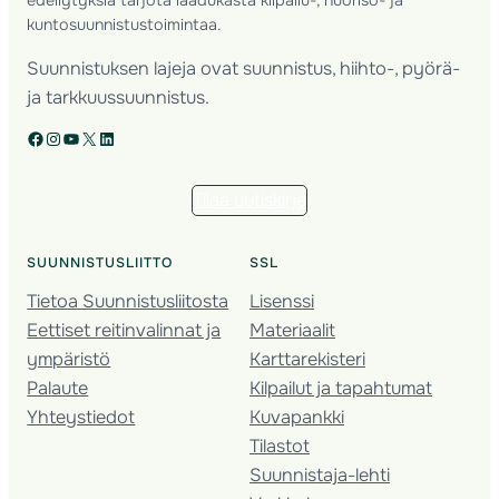
kuntosuunnistustoimintaa.
Suunnistuksen lajeja ovat suunnistus, hiihto-, pyörä-
ja tarkkuussuunnistus.
Facebook
Instagram
YouTube
X
LinkedIn
Tilaa uutiskirje
SUUNNISTUSLIITTO
SSL
Tietoa Suunnistusliitosta
Lisenssi
Eettiset reitinvalinnat ja
Materiaalit
ympäristö
Karttarekisteri
Palaute
Kilpailut ja tapahtumat
Yhteystiedot
Kuvapankki
Tilastot
Suunnistaja-lehti