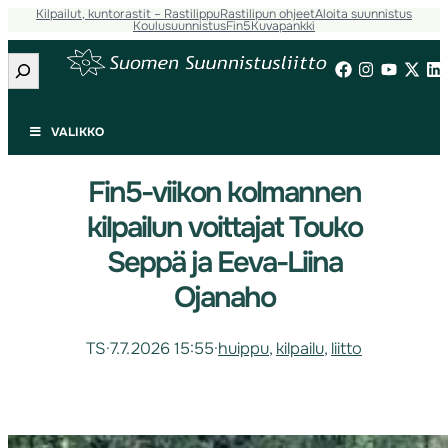
Kilpailut, kuntorastit – Rastilippu
Rastilipun ohjeet
Aloita suunnistus
Koulusuunnistus
Fin5
Kuvapankki
Etsi
VALIKKO
Fin5-viikon kolmannen
kilpailun voittajat Touko
Seppä ja Eeva-Liina
Ojanaho
TS
·
7.7.2026 15:55
·
huippu
, 
kilpailu
, 
liitto