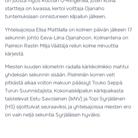
on juosta myös Ruotsin O-Ringenillä, joten kovia
startteja on luvassa, kertoi voittaja Ojanaho
tuntemuksiaan onnistuneen kilpailun jälkeen.
Yhteisajoissa Elisa Mattilalla on kolmen päivän jälkeen 17
sekunnin johto Eeva-Liina Ojanahoon. Kolmantena on
Paimion Rastin Milja Väätäjä reilun kolme minuuttia
kärjestä.
Miesten kuuden kilometrin radalla kärkikolmikko mahtui
yhdeksän sekunnin sisään. Pisimmän korren veti
pitkästä aikaa voiton makuun päässyt Touko Seppä
Turun Suunnistajista. Kokonaiskilpailun kärkipaikasta
taistelevat Eetu Savolainen (IkNV) ja Topi Syrjäläinen
(HS) sijoittuivat seuraaviksi, ja yhteisajoissa miesten ero
on vain neljä sekuntia Syrjäläisen hyväksi.