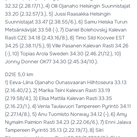
32.32 (2.28.17/1.), 4) Olli Ojanaho Helsingin Suunnistajat
33.20 (2.32.57/3.), 5) Jussi Raasakka Helsingin
Suunnistajat 33.47 (2.38.55/6.), 6) Samu Heiska Turun
Metsänkävijät 33.58 (-), 7) Daniel Bolehovský Kalevan
Rasti CZE 34.18 (2.43.16/8.), 8) Timo Sild Koovee EST
34.25 (2.38.11/5.), 9) Ville Pasanen Kalevan Rasti 34.26
(-), 10) Topias Arola Sweden 34.30 (2.46.21/12.), 10)
Jonny Donner OK77 34.30 (2.45.34/10.).
D21E 5,0 km
1) Eeva-Liina Ojanaho Ounasvaaran Hiihtoseura 33.13
(2.16.40/2.), 2) Marika Teini Kalevan Rasti 33.19
(2.19.58/4.), 3) Elisa Mattila Kalevan Rasti 33.35
(2.16.23/1.), 4) Venla Taulavuori Tampereen Pyrintö 34.11
(2.27.14/8.), 5) Anu Tuomisto Norway 34.12 (-), 6) Amy
Nymalm Paimion Rasti 34.23 (2.22.06/6.), 7) Enni Jalava
Tampereen Pyrintö 35.13 (2.22.19/7.), 8) Siiri