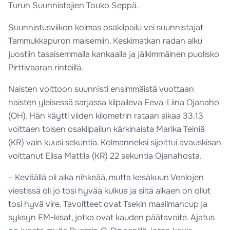
Turun Suunnistajien Touko Seppä.
Suunnistusviikon kolmas osakilpailu vei suunnistajat
Tammukkapuron maisemiin. Keskimatkan radan alku
juostiin tasaisemmalla kankaalla ja jälkimmäinen puolisko
Pirttivaaran rinteillä.
Naisten voittoon suunnisti ensimmäistä vuottaan
naisten yleisessä sarjassa kilpaileva Eeva-Liina Ojanaho
(OH). Hän käytti viiden kilometrin rataan aikaa 33.13
voittaen toisen osakilpailun kärkinaista Marika Teiniä
(KR) vain kuusi sekuntia. Kolmanneksi sijoittui avauskisan
voittanut Elisa Mattila (KR) 22 sekuntia Ojanahosta.
– Keväällä oli aika nihkeää, mutta kesäkuun Venlojen
viestissä oli jo tosi hyvää kulkua ja siitä alkaen on ollut
tosi hyvä vire. Tavoitteet ovat Tsekin maailmancup ja
syksyn EM-kisat, jotka ovat kauden päätavoite. Ajatus