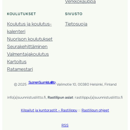
Verkkokauppa
KOULUTUKSET
SIVUSTO
Koulutus ja koulutus­
Tietosuoja
kalenteri
Nuorison koulutukset
Seura­kehittäminen
Valmentaja­koulutus
Kartoitus
Ratamestari
Suomen Suunnistusliitto
© 2025 ·
· Valimotie 10, 00380 Helsinki, Finland
info(a)suunnistusliitto.fi,
Rastilipun asiat
: rastilippu(a)suunnistusliitto.fi
Kilpailut ja kuntorastit – Rastilippu
:::
Rastilipun ohjeet
RSS