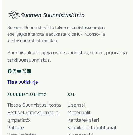
Suomen Suunnistusliitto tukee suunnistusseurojen
edellytyksiä tarjota laadukasta kilpailu-, nuoriso- ja
kuntosuunnistustoimintaa.
Suunnistuksen lajeja ovat suunnistus, hiihto-, pyörä- ja
tarkkuussuunnistus.
Facebook
Instagram
YouTube
X
LinkedIn
Tilaa uutiskirje
SUUNNISTUSLIITTO
SSL
Tietoa Suunnistusliitosta
Lisenssi
Eettiset reitinvalinnat ja
Materiaalit
ympäristö
Karttarekisteri
Palaute
Kilpailut ja tapahtumat