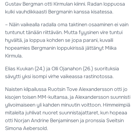
Gustav Bergman otti Kirmulan kiinni. Radan loppuosa
kulki vauhdikkaasti Bergmanin kanssa kisatessa.
– Näin vaikealla radalla oma taktinen osaaminen ei vain
tuntunut tänään riittävän. Mutta fyysinen vire tuntui
hyvältä, ja loppua kohden se jopa parani, kuvaili
hopeamies Bergmanin loppukirissä jättänyt Miika
Kirmula.
Elias Kuukan (24.) ja Olli Ojanahon (26.) suorituksia
sävytti yksi isompi virhe vaikeassa rastinotossa.
Naisten kilpailussa Ruotsin Tove Alexandersson otti jo
kisojen toisen MM-kultansa, ja Alexandersson suunnisti
ylivoimaiseen yli kahden minuutin voittoon. Himmeimpiä
mitaleita juhlivat nuoret suunnistajattaret, kun hopeaa
otti Norjan Andrine Benjaminsen ja pronssia Sveitsin
Simona Aebersold.