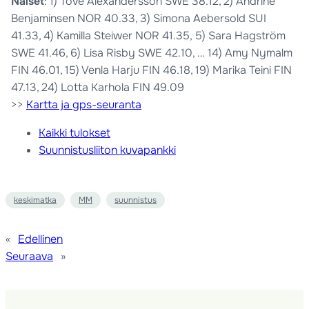
Naiset
: 1) Tove Alexandersson SWE 38.12, 2) Andrine
Benjaminsen NOR 40.33, 3) Simona Aebersold SUI
41.33, 4) Kamilla Steiwer NOR 41.35, 5) Sara Hagström
SWE 41.46, 6) Lisa Risby SWE 42.10, … 14) Amy Nymalm
FIN 46.01, 15) Venla Harju FIN 46.18, 19) Marika Teini FIN
47.13, 24) Lotta Karhola FIN 49.09
>>
Kartta ja gps-seuranta
Kaikki tulokset
Suunnistusliiton kuvapankki
keskimatka
MM
suunnistus
«
Edellinen
Seuraava
»