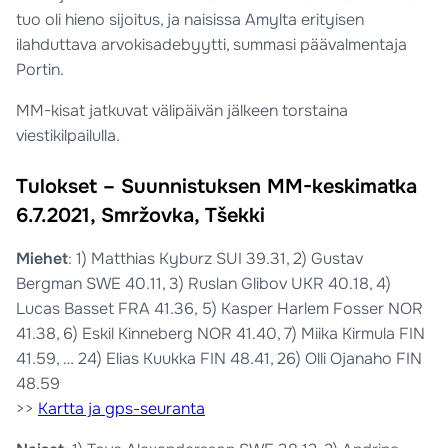
tuo oli hieno sijoitus, ja naisissa Amylta erityisen
ilahduttava arvokisadebyytti, summasi päävalmentaja
Portin.
MM-kisat jatkuvat välipäivän jälkeen torstaina
viestikilpailulla.
Tulokset – Suunnistuksen MM-keskimatka
6.7.2021, Smržovka, Tšekki
Miehet
: 1) Matthias Kyburz SUI 39.31, 2) Gustav
Bergman SWE 40.11, 3) Ruslan Glibov UKR 40.18, 4)
Lucas Basset FRA 41.36, 5) Kasper Harlem Fosser NOR
41.38, 6) Eskil Kinneberg NOR 41.40, 7) Miika Kirmula FIN
41.59, … 24) Elias Kuukka FIN 48.41, 26) Olli Ojanaho FIN
48.59
>>
Kartta ja gps-seuranta