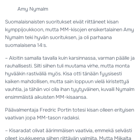
Amy Nymalm
Suomalaisnaisten suoritukset eivät riittäneet kisan
kymppijoukkoon, mutta MM-kisojen ensikertalainen Amy
Nymalm teki hyvän suorituksen, ja oli parhaana
suomalaisena 14:s.
– Aloitin samalla tavalla kuin karsinnassa, varman päälle ja
rauhallisesti. Silti siihen tuli muutama virhe, mutta monta
hyvääkin rastiväliä myös. Kisa otti tänään fyysisesti
kaiken mahdollisen, mutta sain loppuun vielä kiristettyä
vauhtia, ja tähän voi olla ihan tyytyväinen, kuvaili Nymalm
ensimmäistä aikuisten MM-kisaansa.
Päävalmentaja Fredric Portin totesi kisan olleen erityisen
vaativan jopa MM-tason radaksi.
– Kisaradat olivat äärimmäisen vaativia, emmekä selvästi
olleet joukkueena siihen riittävän valmiita. Mutta Miikalta