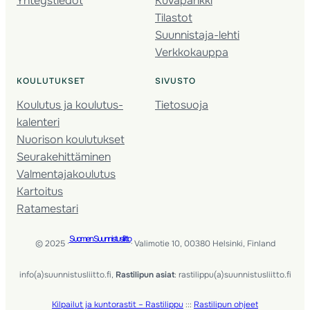
Yhteystiedot
Kuvapankki
Tilastot
Suunnistaja-lehti
Verkkokauppa
KOULUTUKSET
SIVUSTO
Koulutus ja koulutus­
Tietosuoja
kalenteri
Nuorison koulutukset
Seura­kehittäminen
Valmentaja­koulutus
Kartoitus
Ratamestari
Suomen Suunnistusliitto
© 2025 ·
· Valimotie 10, 00380 Helsinki, Finland
info(a)suunnistusliitto.fi,
Rastilipun asiat
: rastilippu(a)suunnistusliitto.fi
Kilpailut ja kuntorastit – Rastilippu
:::
Rastilipun ohjeet