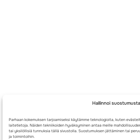
Hallinnoi suostumust
Parhaan kokemuksen tarjoamiseksi käytämme teknologioita, kuten evästei
laitetietoja. Näiden tekniikoiden hyväksyminen antaa meille mahdollisuuden
tai yksilöllisiä tunnuksia tällä sivustolla. Suostumuksen jättäminen tai per
ja toimintoihin.