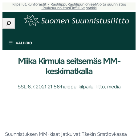
Kilpailut, kuntorastit – Rastilippu
Rastilipun ohjeet
Aloita suunnistus
Koulusuunnistus
Fin5
Kuvapankki
Etsi
VALIKKO
Miika Kirmula seitsemäs MM-
keskimatkalla
SSL
·
6.7.2021 21:56
·
huippu
, 
kilpailu
, 
liitto
, 
media
Suunnistuksen MM-kisat jatkuivat Tšekin Smržovkassa