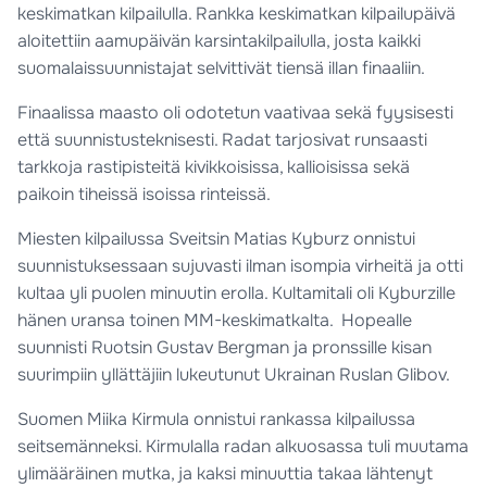
keskimatkan kilpailulla. Rankka keskimatkan kilpailupäivä
aloitettiin aamupäivän karsintakilpailulla, josta kaikki
suomalaissuunnistajat selvittivät tiensä illan finaaliin.
Finaalissa maasto oli odotetun vaativaa sekä fyysisesti
että suunnistusteknisesti. Radat tarjosivat runsaasti
tarkkoja rastipisteitä kivikkoisissa, kallioisissa sekä
paikoin tiheissä isoissa rinteissä.
Miesten kilpailussa Sveitsin Matias Kyburz onnistui
suunnistuksessaan sujuvasti ilman isompia virheitä ja otti
kultaa yli puolen minuutin erolla. Kultamitali oli Kyburzille
hänen uransa toinen MM-keskimatkalta. Hopealle
suunnisti Ruotsin Gustav Bergman ja pronssille kisan
suurimpiin yllättäjiin lukeutunut Ukrainan Ruslan Glibov.
Suomen Miika Kirmula onnistui rankassa kilpailussa
seitsemänneksi. Kirmulalla radan alkuosassa tuli muutama
ylimääräinen mutka, ja kaksi minuuttia takaa lähtenyt