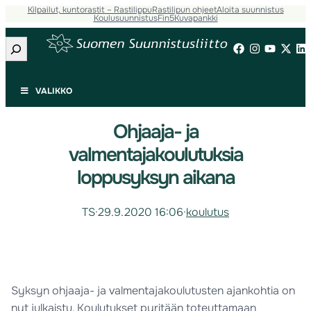
Kilpailut, kuntorastit – Rastilippu
Rastilipun ohjeet
Aloita suunnistus
Koulusuunnistus
Fin5
Kuvapankki
Etsi
VALIKKO
Ohjaaja- ja
valmentajakoulutuksia
loppusyksyn aikana
TS
·
29.9.2020 16:06
·
koulutus
Syksyn ohjaaja- ja valmentajakoulutusten ajankohtia on
nyt julkaistu. Koulutukset pyritään toteuttamaan