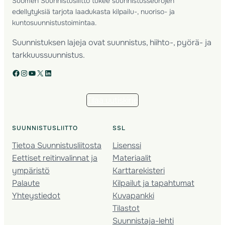
Suomen Suunnistusliitto tukee suunnistusseurojen
edellytyksiä tarjota laadukasta kilpailu-, nuoriso- ja
kuntosuunnistustoimintaa.
Suunnistuksen lajeja ovat suunnistus, hiihto-, pyörä- ja
tarkkuussuunnistus.
Facebook
Instagram
YouTube
X
LinkedIn
Tilaa uutiskirje
SUUNNISTUSLIITTO
SSL
Tietoa Suunnistusliitosta
Lisenssi
Eettiset reitinvalinnat ja
Materiaalit
ympäristö
Karttarekisteri
Palaute
Kilpailut ja tapahtumat
Yhteystiedot
Kuvapankki
Tilastot
Suunnistaja-lehti