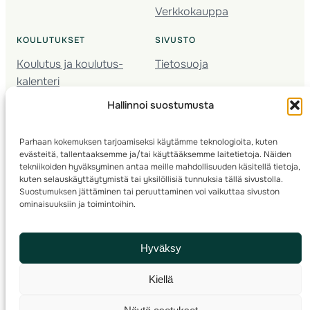
Verkkokauppa
KOULUTUKSET
SIVUSTO
Koulutus ja koulutus­
Tietosuoja
kalenteri
Nuorison koulutukset
Hallinnoi suostumusta
Seura­kehittäminen
Valmentaja­koulutus
Parhaan kokemuksen tarjoamiseksi käytämme teknologioita, kuten
Kartoitus
evästeitä, tallentaaksemme ja/tai käyttääksemme laitetietoja. Näiden
Ratamestari
tekniikoiden hyväksyminen antaa meille mahdollisuuden käsitellä tietoja,
kuten selauskäyttäytymistä tai yksilöllisiä tunnuksia tällä sivustolla.
Suostumuksen jättäminen tai peruuttaminen voi vaikuttaa sivuston
Suomen Suunnistusliitto
© 2025 ·
· Valimotie 10, 00380 Helsinki, Finland
ominaisuuksiin ja toimintoihin.
info(a)suunnistusliitto.fi,
Rastilipun asiat
: rastilippu(a)suunnistusliitto.fi
Hyväksy
Kilpailut ja kuntorastit – Rastilippu
:::
Rastilipun ohjeet
Kiellä
RSS