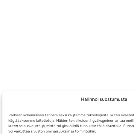
Hallinnoi suostumusta
Parhaan kokemuksen tarjoamiseksi käytämme teknologioita, kuten evästeit
käyttääksemme laitetietoja. Näiden tekniikoiden hyväksyminen antaa meille
kuten selauskäyttäytymistä tai yksilöllisiä tunnuksia tällä sivustolla. Su
voi vaikuttaa sivuston ominaisuuksiin ja toimintoihin.