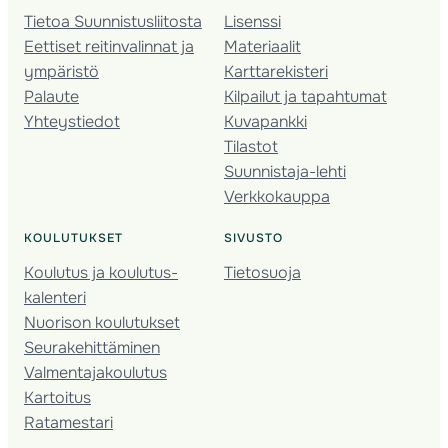
Tietoa Suunnistusliitosta
Lisenssi
Eettiset reitinvalinnat ja
Materiaalit
ympäristö
Karttarekisteri
Palaute
Kilpailut ja tapahtumat
Yhteystiedot
Kuvapankki
Tilastot
Suunnistaja-lehti
Verkkokauppa
KOULUTUKSET
SIVUSTO
Koulutus ja koulutus­
Tietosuoja
kalenteri
Nuorison koulutukset
Seura­kehittäminen
Valmentaja­koulutus
Kartoitus
Ratamestari