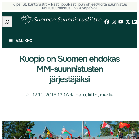
Kilpailut, kuntorastit – Rastilippu
Rastilipun ohjeet
Aloita suunnistus
Koulusuunnistus
Fin5
Kuvapankki
Etsi
VALIKKO
Kuopio on Suomen ehdokas
MM-suunnistusten
järjestäjäksi
PL
·
12.10.2018 12:02
·
kilpailu
, 
liitto
, 
media