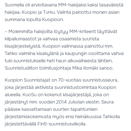
Suomella oli arvioitavana MM-hakijaksi kaksi tasaväkistä
hakijaa, Kuopio ja Turku. Valinta painottui monen asian
summana lopulta Kuopioon.
– Molemmilta hakijoilta löytyy MM-kriteerit täyttävät
kilpailumaastot ja vahvaa osaamista suurista
kisajärjestelyistä. Kuopion valinnassa painottui mm.
Tahko valmiina kisakylänä ja kaupungin osoittama vahva
tuki suunnistukselle heti haun alkuvaiheesta lähtien,
Suunnistusliiton toimitusjohtaja Mika Ilomäki sanoo.
Kuopion Suunnistajat on 70-vuotias suunnistusseura,
joka järjestää aktiivista suunnistustoimintaa Kuopion
alueella. KuoSu on kokenut kisajärjestäjä, joka on
järjestänyt mm. vuoden 2014 Jukolan viestin. Seura
pääsee kasvattamaan suurten tapahtumien
järjestämiskokemusta myös ensi heinäkuussa Tahkolla
järjestettävällä Fin5-suunnistusviikolla.