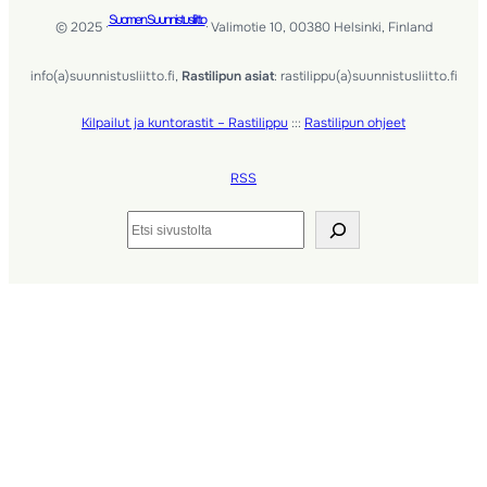
Suomen Suunnistusliitto
© 2025 ·
· Valimotie 10, 00380 Helsinki, Finland
info(a)suunnistusliitto.fi,
Rastilipun asiat
: rastilippu(a)suunnistusliitto.fi
Kilpailut ja kuntorastit – Rastilippu
:::
Rastilipun ohjeet
RSS
Etsi