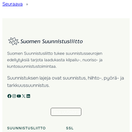
Seuraava
»
Suomen Suunnistusliitto tukee suunnistusseurojen
edellytyksiä tarjota laadukasta kilpailu-, nuoriso- ja
kuntosuunnistustoimintaa.
Suunnistuksen lajeja ovat suunnistus, hiihto-, pyörä- ja
tarkkuussuunnistus.
Facebook
Instagram
YouTube
X
LinkedIn
Tilaa uutiskirje
SUUNNISTUSLIITTO
SSL