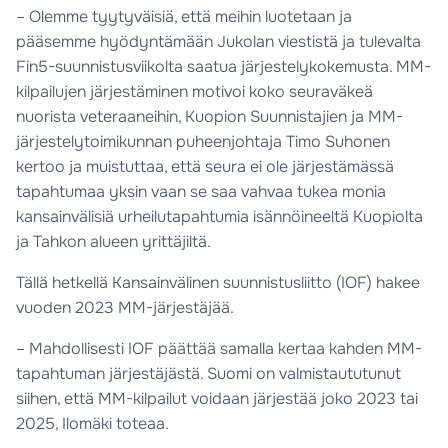
– Olemme tyytyväisiä, että meihin luotetaan ja
pääsemme hyödyntämään Jukolan viestistä ja tulevalta
Fin5-suunnistusviikolta saatua järjestelykokemusta. MM-
kilpailujen järjestäminen motivoi koko seuraväkeä
nuorista veteraaneihin, Kuopion Suunnistajien ja MM-
järjestelytoimikunnan puheenjohtaja Timo Suhonen
kertoo ja muistuttaa, että seura ei ole järjestämässä
tapahtumaa yksin vaan se saa vahvaa tukea monia
kansainvälisiä urheilutapahtumia isännöineeltä Kuopiolta
ja Tahkon alueen yrittäjiltä.
Tällä hetkellä Kansainvälinen suunnistusliitto (IOF) hakee
vuoden 2023 MM-järjestäjää.
– Mahdollisesti IOF päättää samalla kertaa kahden MM-
tapahtuman järjestäjästä. Suomi on valmistaututunut
siihen, että MM-kilpailut voidaan järjestää joko 2023 tai
2025, Ilomäki toteaa.