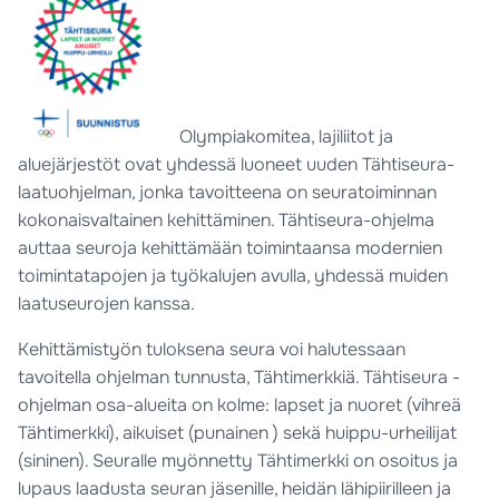
Olympiakomitea, lajiliitot ja
aluejärjestöt ovat yhdessä luoneet uuden Tähtiseura-
laatuohjelman, jonka tavoitteena on seuratoiminnan
kokonaisvaltainen kehittäminen. Tähtiseura-ohjelma
auttaa seuroja kehittämään toimintaansa modernien
toimintatapojen ja työkalujen avulla, yhdessä muiden
laatuseurojen kanssa.
Kehittämistyön tuloksena seura voi halutessaan
tavoitella ohjelman tunnusta, Tähtimerkkiä. Tähtiseura -
ohjelman osa-alueita on kolme: lapset ja nuoret (vihreä
Tähtimerkki), aikuiset (punainen ) sekä huippu-urheilijat
(sininen). Seuralle myönnetty Tähtimerkki on osoitus ja
lupaus laadusta seuran jäsenille, heidän lähipiirilleen ja