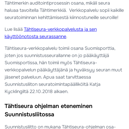
Tähtimerkin auditointiprosessin osana, mikäli seura
haluaa tavoitella Tähtimerkkiä. Verkkopalvelu sopii kaikille
seuratoiminnan kehittämisestä kiinnostuneille seuroille!
Lue lisää
Tähtiseura-verkkopalvelusta ja sen
käyttöönotosta seurassanne
.
Tähtiseura-verkkopalvelu toimii osana Suomisporttia,
joten jos suunnistusseurallanne on jo pääkäyttäjä
Suomisportissa, hän toimii myös Tähtiseura-
verkkopalvelun pääkäyttäjänä ja hyväksyy seuran muut
jäsenet palveluun. Apua saat tarvittaessa
Suunnistusliiton seuratoimintapäälliköltä Katja
Kycklingiltä 22.10.2018 alkaen.
Tähtiseura ohjelman eteneminen
Suunnistusliitossa
Suunnistusliitto on mukana Tähtiseura-ohjelman osa-