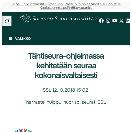
Kilpailut, kuntorastit – Rastilippu
Rastilipun ohjeet
Aloita suunnistus
Koulusuunnistus
Fin5
Kuvapankki
Etsi
VALIKKO
Tähtiseura-ohjelmassa
kehitetään seuraa
kokonaisvaltaisesti
SSL
·
12.10.2018 15:02
·
harraste
, 
huippu
, 
nuoriso
, 
seurat
, 
SSL