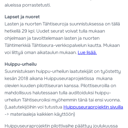
alueissa porrastetusti.
Lapset ja nuoret
Lasten ja nuorten Tähtiseuroja suunnistuksessa on tällä
hetkellä 29 kpl. Uudet seurat voivat tulla mukaan
ohjelmaan ja tavoittelemaan lasten ja nuorten
Tähtimerkkiä Tähtiseura-verkkopalvelun kautta. Mukaan
voi liittyä oman aikataulun mukaan.
Lue lisää.
Huippu-urheilu
Suunnistuksen huippu-urheilun laatutekijät on työstetty
kesän 2018 aikana Huippuseuraprojektissa mukana
olevien kuuden pilottiseuran kanssa. Pilottiseuroilla on
mahdollisuus halutessaan tulla auditoiduksi huippu-
urheilun Tähtiseuroiksi myöhemmin tänä tai ensi vuonna.
(Laatutekijöihin voi tutustua
Huippuseuraprojektin sivuilla
-> materiaaleja kaikkien käyttöön)
Huippuseuraprojektin pilottivaihe päättyy joulukuussa