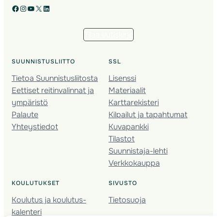
Facebook
Instagram
YouTube
X
LinkedIn
Tilaa uutiskirje
SUUNNISTUSLIITTO
SSL
Tietoa Suunnistusliitosta
Lisenssi
Eettiset reitinvalinnat ja
Materiaalit
ympäristö
Karttarekisteri
Palaute
Kilpailut ja tapahtumat
Yhteystiedot
Kuvapankki
Tilastot
Suunnistaja-lehti
Verkkokauppa
KOULUTUKSET
SIVUSTO
Koulutus ja koulutus­
Tietosuoja
kalenteri