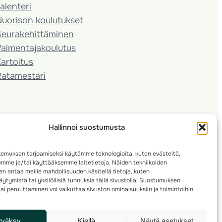
alenteri
Nuorison koulutukset
Seura­kehittäminen
almentaja­koulutus
artoitus
Ratamestari
Hallinnoi suostumusta
emuksen tarjoamiseksi käytämme teknologioita, kuten evästeitä,
emme ja/tai käyttääksemme laitetietoja. Näiden tekniikoiden
n antaa meille mahdollisuuden käsitellä tietoja, kuten
ytymistä tai yksilöllisiä tunnuksia tällä sivustolla. Suostumuksen
ai peruuttaminen voi vaikuttaa sivuston ominaisuuksiin ja toimintoihin.
yväksy
Kiellä
Näytä asetukset