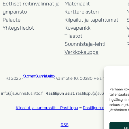
Eettiset reitinvalinnat ja
Materiaalit
k
ympäristö
Karttarekisteri
Palaute
Kilpailut ja tapahtumat
Yhteystiedot
Kuvapankki
V
Tilastot
K
Suunnistaja-lehti
Verkkokauppa
Suomen Suunnistusliitto
© 2025 ·
· Valimotie 10, 00380 Helsinki, Finland
Parhaan kok
info(a)suunnistusliitto.fi,
Rastilipun asiat
: rastilippu(a)suunnistusliitto.fi
tallentaaks
hyväksymine
selauskäyttä
Kilpailut ja kuntorastit – Rastilippu
:::
Rastilipun ohjeet
jättäminen t
RSS
H