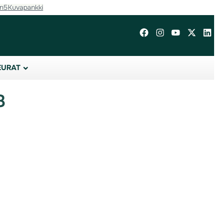
in5
Kuvapankki
EURAT
8