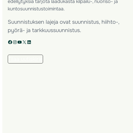
edellytyksiä tarjota laadukasta kilpailu-, nuoriso- ja
kuntosuunnistustoimintaa.
Suunnistuksen lajeja ovat suunnistus, hiihto-,
pyörä- ja tarkkuussuunnistus.
Facebook
Instagram
YouTube
X
LinkedIn
Tilaa uutiskirje