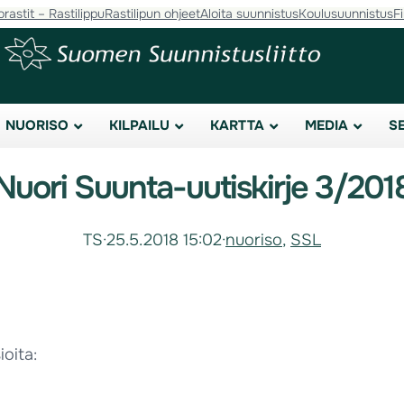
orastit – Rastilippu
Rastilipun ohjeet
Aloita suunnistus
Koulusuunnistus
F
NUORISO
KILPAILU
KARTTA
MEDIA
S
Nuori Suunta-uutiskirje 3/201
TS
·
25.5.2018 15:02
·
nuoriso
, 
SSL
ioita: