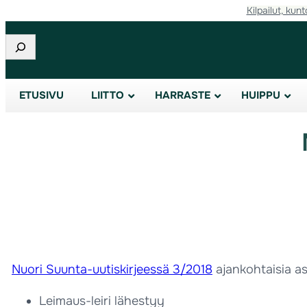
Kilpailut, kunt
Etsi
ETUSIVU
LIITTO
HARRASTE
HUIPPU
Nuori Suunta-uutiskirjeessä 3/2018
ajankohtaisia as
Leimaus-leiri lähestyy