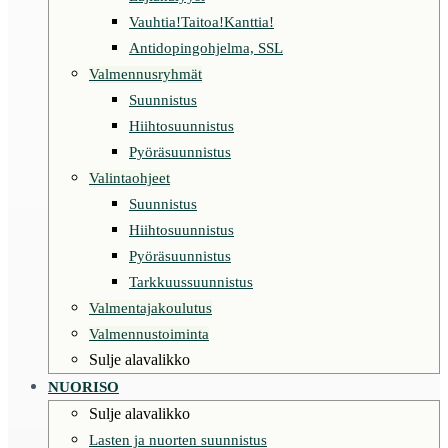
Vauhtia!Taitoa!Kanttia!
Antidopingohjelma, SSL
Valmennusryhmät
Suunnistus
Hiihtosuunnistus
Pyöräsuunnistus
Valintaohjeet
Suunnistus
Hiihtosuunnistus
Pyöräsuunnistus
Tarkkuussuunnistus
Valmentajakoulutus
Valmennustoiminta
Sulje alavalikko
NUORISO
Sulje alavalikko
Lasten ja nuorten suunnistus