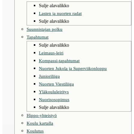
Sulje alavalikko
Lasten ja nuorten radat
Sulje alavalikko
Suunnistajan polku
Tapahtumat
Sulje alavalikko
Leimaus-leiri
Kompassi-tapahtumat
Nuorten Jukola ja Superviikonloppu
Junioriliiga
Nuorten Viestiliiga
Yläkoululeiritys
Nuorisosopimus
Sulje alavalikko
Hippo-yhteistyö
Koulu kartalla
Koulutus