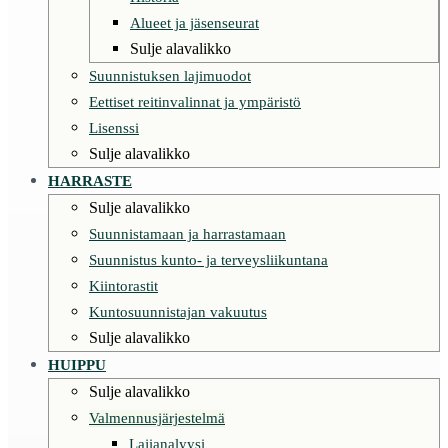
Alueet ja jäsenseurat
Sulje alavalikko
Suunnistuksen lajimuodot
Eettiset reitinvalinnat ja ympäristö
Lisenssi
Sulje alavalikko
HARRASTE
Sulje alavalikko
Suunnistamaan ja harrastamaan
Suunnistus kunto- ja terveysliikuntana
Kiintorastit
Kuntosuunnistajan vakuutus
Sulje alavalikko
HUIPPU
Sulje alavalikko
Valmennusjärjestelmä
Lajianalyysi