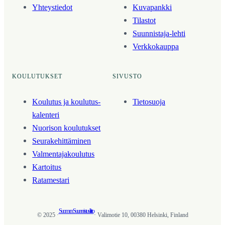
Yhteystiedot
Kuvapankki
Tilastot
Suunnistaja-lehti
Verkkokauppa
KOULUTUKSET
SIVUSTO
Koulutus ja koulutus­
Tietosuoja
kalenteri
Nuorison koulutukset
Seura­kehittäminen
Valmentaja­koulutus
Kartoitus
Ratamestari
Suomen Suunnistusliitto
© 2025 ·
· Valimotie 10, 00380 Helsinki, Finland