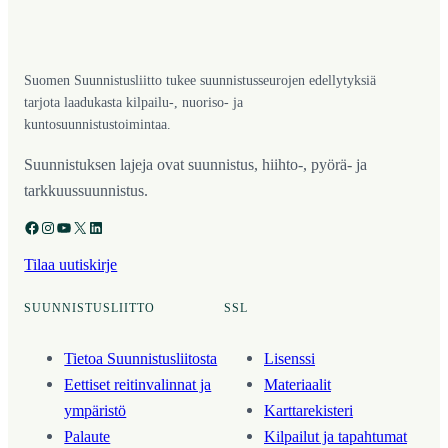
Suomen Suunnistusliitto tukee suunnistusseurojen edellytyksiä
tarjota laadukasta kilpailu-, nuoriso- ja
kuntosuunnistustoimintaa.
Suunnistuksen lajeja ovat suunnistus, hiihto-, pyörä- ja
tarkkuussuunnistus.
Facebook
Instagram
YouTube
X
LinkedIn
Tilaa uutiskirje
SUUNNISTUSLIITTO
SSL
Tietoa Suunnistusliitosta
Lisenssi
Eettiset reitinvalinnat ja
Materiaalit
ympäristö
Karttarekisteri
Palaute
Kilpailut ja tapahtumat