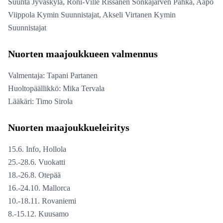
Suunta Jyväskylä, Roni-Ville Rissanen Sonkajärven Pahka, Aapo
Viippola Kymin Suunnistajat, Akseli Virtanen Kymin
Suunnistajat
Nuorten maajoukkueen valmennus
Valmentaja: Tapani Partanen
Huoltopäällikkö: Mika Tervala
Lääkäri: Timo Sirola
Nuorten maajoukkueleiritys
15.6. Info, Hollola
25.-28.6. Vuokatti
18.-26.8. Otepää
16.-24.10. Mallorca
10.-18.11. Rovaniemi
8.-15.12. Kuusamo