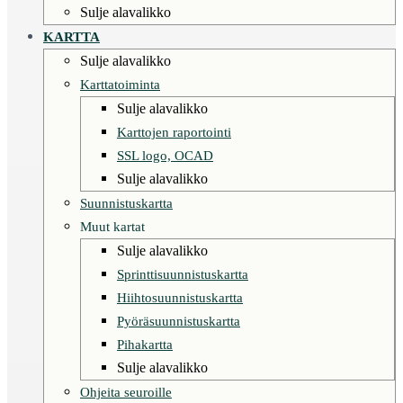
Sulje alavalikko
KARTTA
Sulje alavalikko
Karttatoiminta
Sulje alavalikko
Karttojen raportointi
SSL logo, OCAD
Sulje alavalikko
Suunnistuskartta
Muut kartat
Sulje alavalikko
Sprinttisuunnistuskartta
Hiihtosuunnistuskartta
Pyöräsuunnistuskartta
Pihakartta
Sulje alavalikko
Ohjeita seuroille