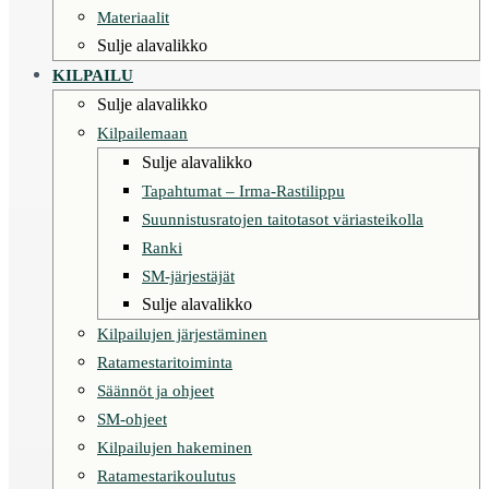
Materiaalit
Sulje alavalikko
KILPAILU
Sulje alavalikko
Kilpailemaan
Sulje alavalikko
Tapahtumat – Irma-Rastilippu
Suunnistusratojen taitotasot väriasteikolla
Ranki
SM-järjestäjät
Sulje alavalikko
Kilpailujen järjestäminen
Ratamestaritoiminta
Säännöt ja ohjeet
SM-ohjeet
Kilpailujen hakeminen
Ratamestarikoulutus