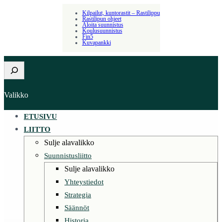
Kilpailut, kuntorastit – Rastilippu
Rastilipun ohjeet
Aloita suunnistus
Koulusuunnistus
Fin5
Kuvapankki
Etsi
Valikko
ETUSIVU
LIITTO
Sulje alavalikko
Suunnistusliitto
Sulje alavalikko
Yhteystiedot
Strategia
Säännöt
Historia