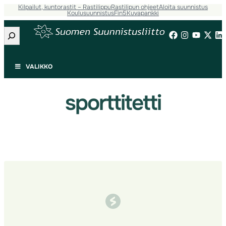
Kilpailut, kuntorastit – Rastilippu
Rastilipun ohjeet
Aloita suunnistus
Siirry
Koulusuunnistus
Fin5
Kuvapankki
sisältöön
Etsi
VALIKKO
sporttitetti