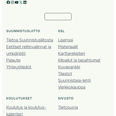
Facebook
Instagram
YouTube
X
LinkedIn
Tilaa uutiskirje
SUUNNISTUSLIITTO
SSL
Tietoa Suunnistusliitosta
Lisenssi
Eettiset reitinvalinnat ja
Materiaalit
ympäristö
Karttarekisteri
Palaute
Kilpailut ja tapahtumat
Yhteystiedot
Kuvapankki
Tilastot
Suunnistaja-lehti
Verkkokauppa
KOULUTUKSET
SIVUSTO
Koulutus ja koulutus­
Tietosuoja
kalenteri