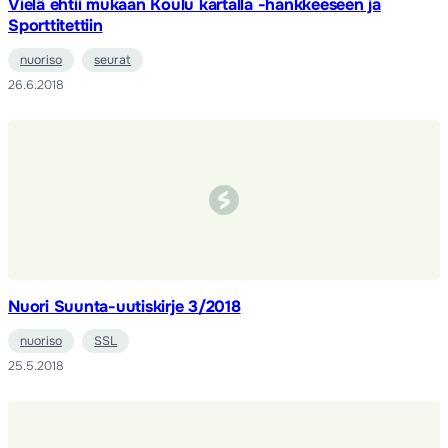
Vielä ehtii mukaan Koulu kartalla -hankkeeseen ja
Sporttitettiin
nuoriso
seurat
26.6.2018
Nuori Suunta-uutiskirje 3/2018
nuoriso
SSL
25.5.2018