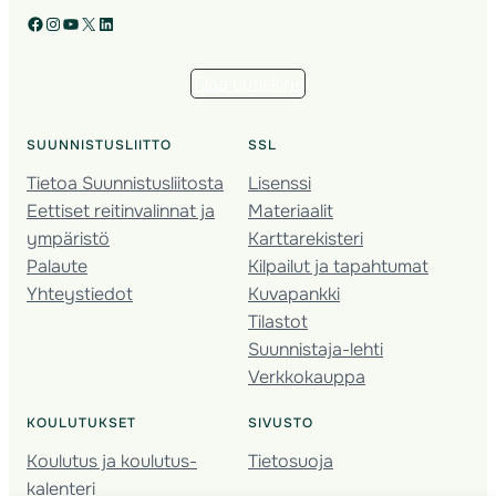
Facebook
Instagram
YouTube
X
LinkedIn
Tilaa uutiskirje
SUUNNISTUSLIITTO
SSL
Tietoa Suunnistusliitosta
Lisenssi
Eettiset reitinvalinnat ja
Materiaalit
ympäristö
Karttarekisteri
Palaute
Kilpailut ja tapahtumat
Yhteystiedot
Kuvapankki
Tilastot
Suunnistaja-lehti
Verkkokauppa
KOULUTUKSET
SIVUSTO
Koulutus ja koulutus­
Tietosuoja
kalenteri