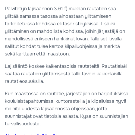
Päivitetyn lajisäännön 3.61 f) mukaan rautatien saa
ylittää samassa tasossa ainoastaan ylittämiseen
tarkoitetuissa kohdissa eli tasoristeyksissä. Lisäksi
ylittäminen on mahdollista kohdissa, joihin järjestäjä on
mahdollisesti erikseen hankkinut luvan. Tällaiset luvalla
sallitut kohdat tulee kertoa kilpailuohjeissa ja merkitä
sekä karttaan että maastoon.
Lajisääntö koskee kaikentasoisia rautateitä. Rautatielaki
säätää rautatien ylittämisestä tällä tavoin kaikenlaisilla
rautatieosuuksilla.
Kun maastossa on rautatie, järjestäjien on harjoituksissa,
koululaistapahtumissa, kuntorasteilla ja kilpailuissa hyvä
mainita uudesta lajisäännöstä ohjeissaan, jotta
suunnistajat ovat tietoisia asiasta. Kyse on suunnistajien
turvallisuudesta.