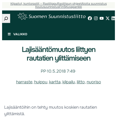
Kilpailut, kuntorastit – Rastilippu
Rastilipun ohjeet
Aloita suunnistus
Koulusuunnistus
Fin5
Kuvapankki
Etsi
VALIKKO
Lajisääntömuutos liittyen
rautatien ylittämiseen
PP
·
10.5.2018 7:49
·
harraste
, 
huippu
, 
kartta
, 
kilpailu
, 
liitto
, 
nuoriso
Lajisääntöihin on tehty muutos koskien rautatien
ylittämistä.