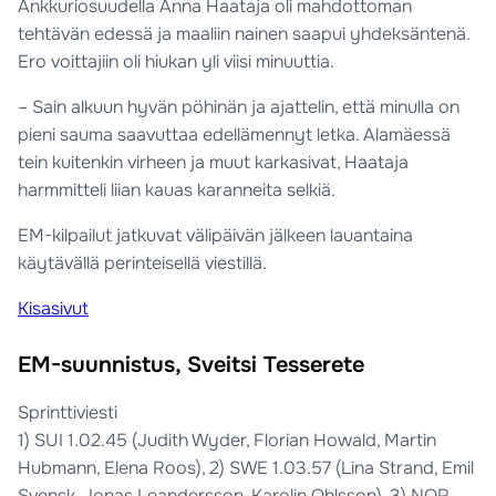
Ankkuriosuudella Anna Haataja oli mahdottoman
tehtävän edessä ja maaliin nainen saapui yhdeksäntenä.
Ero voittajiin oli hiukan yli viisi minuuttia.
– Sain alkuun hyvän pöhinän ja ajattelin, että minulla on
pieni sauma saavuttaa edellämennyt letka. Alamäessä
tein kuitenkin virheen ja muut karkasivat, Haataja
harmmitteli liian kauas karanneita selkiä.
EM-kilpailut jatkuvat välipäivän jälkeen lauantaina
käytävällä perinteisellä viestillä.
Kisasivut
EM-suunnistus, Sveitsi Tesserete
Sprinttiviesti
1) SUI 1.02.45 (Judith Wyder, Florian Howald, Martin
Hubmann, Elena Roos), 2) SWE 1.03.57 (Lina Strand, Emil
Svensk, Jonas Leandersson, Karolin Ohlsson), 3) NOR