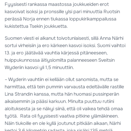
Fyysisesti rankassa maastossa joukkueiden erot
kasvoivat isoksi ja pronssille ylsi pari minuuttia Ruotsin
perässä Norja ennen tiukassa loppukirikamppailussa
kukistettua Tsekin joukkuetta.
Suomen viesti ei alkanut toivotunlaisesti, sillä Anna Närhi
sortui virheisiin ja ero kärkeen kasvoi isoksi. Suomi vaihtoi
13. ja ero jäätävää vauhtia kärjessä pitäneeseen,
huippukunnossa äitiyslomilta palanneeseen Sveitsin
Wyderiin kasvoi yli 1,5 minuuttiin.
– Wyderin vauhtiin ei kellään ollut sanomista, mutta se
harmittaa, että tein pummin varvausta edeltävälle rastille
Lina Strandin kanssa, mutta hän huomasi pussinperän
aikaisemmin ja pääsi karkuun. Minulta puuttuu rutiini
aloituksesta ja se näkyi siinä, että oli vaikea tehdä omaa
työtä. Rata oli fyysisesti vaativa pitkine ylämäkineen.
Näin tiukoille en ole kyllä joutunut pitkään aikaan, Närhi
kertoi 3,6 kilometrin radasta, joka sisälsi 135 metriä