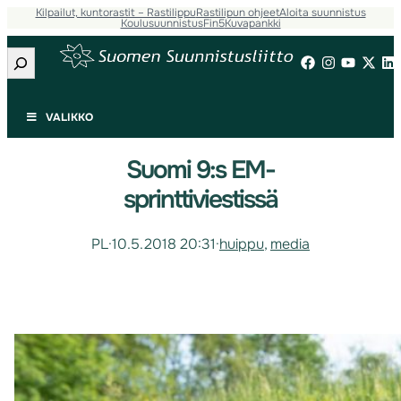
Kilpailut, kuntorastit – Rastilippu
Rastilipun ohjeet
Aloita suunnistus
Koulusuunnistus
Fin5
Kuvapankki
Etsi
VALIKKO
Suomi 9:s EM-
sprinttiviestissä
PL
·
10.5.2018 20:31
·
huippu
, 
media