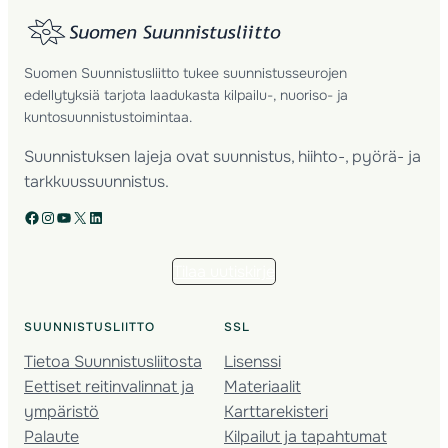
Suomen Suunnistusliitto tukee suunnistusseurojen
edellytyksiä tarjota laadukasta kilpailu-, nuoriso- ja
kuntosuunnistustoimintaa.
Suunnistuksen lajeja ovat suunnistus, hiihto-, pyörä- ja
tarkkuussuunnistus.
Facebook
Instagram
YouTube
X
LinkedIn
Tilaa uutiskirje
SUUNNISTUSLIITTO
SSL
Tietoa Suunnistusliitosta
Lisenssi
Eettiset reitinvalinnat ja
Materiaalit
ympäristö
Karttarekisteri
Palaute
Kilpailut ja tapahtumat