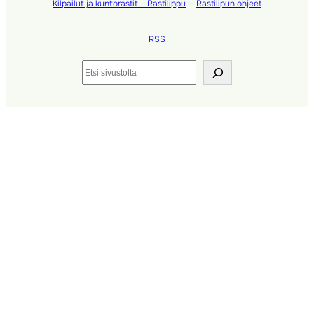
Kilpailut ja kuntorastit – Rastilippu
:::
Rastilipun ohjeet
RSS
Etsi