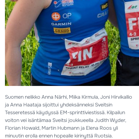
Suomen nelikko Anna Närhi, Miika Kirmula, Joni Hirvikallio
ja Anna Haataja sijoittui yhdeksänneksi Sveitsin
Tesseretessä käydyssä EM-sprinttiviestissä. Kilpailun
voiton vei isäntämaa Sveitsi joukkueella Judith Wyder,
Florian Howald, Martin Hubmann ja Elena Roos yli
minuutin erolla ennen hopealle kirinyttä Ruotsia.