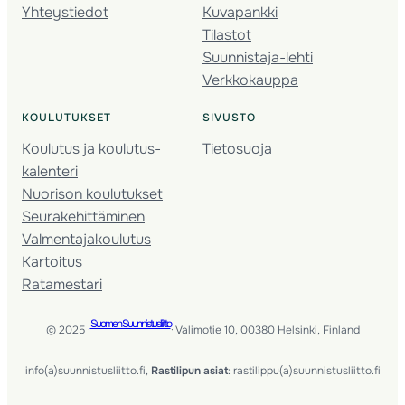
Yhteystiedot
Kuvapankki
Tilastot
Suunnistaja-lehti
Verkkokauppa
KOULUTUKSET
SIVUSTO
Koulutus ja koulutus­
Tietosuoja
kalenteri
Nuorison koulutukset
Seura­kehittäminen
Valmentaja­koulutus
Kartoitus
Ratamestari
Suomen Suunnistusliitto
© 2025 ·
· Valimotie 10, 00380 Helsinki, Finland
info(a)suunnistusliitto.fi,
Rastilipun asiat
: rastilippu(a)suunnistusliitto.fi