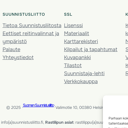
SUUNNISTUSLIITTO
SSL
Tietoa Suunnistusliitosta
Lisenssi
K
Eettiset reitinvalinnat ja
Materiaalit
k
ympäristö
Karttarekisteri
Palaute
Kilpailut ja tapahtumat
Yhteystiedot
Kuvapankki
V
Tilastot
K
Suunnistaja-lehti
Verkkokauppa
Suomen Suunnistusliitto
© 2025 ·
· Valimotie 10, 00380 Helsinki, Finland
Parhaan kok
info(a)suunnistusliitto.fi,
Rastilipun asiat
: rastilippu(a)suunnistusliitto.fi
tallentaaks