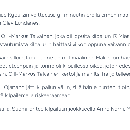
hias Kyburzin voittaessa yli minuutin erolla ennen maam
n Olav Lundanes.
lli-Markus Taivainen, joka oli lopulta kilpailun 17. Mie
stautumista kilpailuun haittasi viikonloppuna vaivannut
isi vain silloin, kun tilanne on optimaalinen. Mäkeä on ha
 eteenpäin ja tunne oli kilpaillessa oikea, joten edes 
ein, Olli-Markus Taivainen kertoi ja mainitsi harjoitell
Olli Ojanaho jätti kilpailun väliin, sillä hän ei tuntenut
tä kilpailemalla riskeeraamaan.
stillä. Suomi lähtee kilpailuun joukkueella Anna Närhi, M