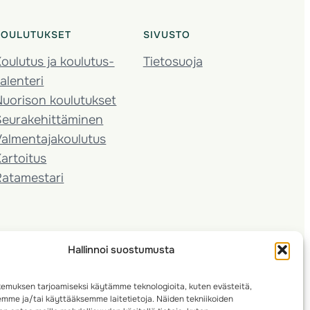
KOULUTUKSET
SIVUSTO
oulutus ja koulutus­
Tietosuoja
alenteri
Nuorison koulutukset
Seura­kehittäminen
almentaja­koulutus
artoitus
Ratamestari
Hallinnoi suostumusta
emuksen tarjoamiseksi käytämme teknologioita, kuten evästeitä,
emme ja/tai käyttääksemme laitetietoja. Näiden tekniikoiden