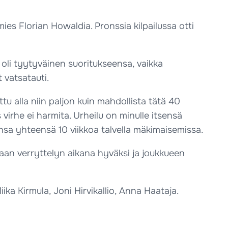
ies Florian Howaldia. Pronssia kilpailussa otti
s oli tyytyväinen suoritukseensa, vaikka
 vatsatauti.
ettu alla niin paljon kuin mahdollista tätä 40
virhe ei harmita. Urheilu on minulle itsensä
eensa yhteensä 10 viikkoa talvella mäkimaisemissa.
 oloaan verryttelyn aikana hyväksi ja joukkueen
iika Kirmula, Joni Hirvikallio, Anna Haataja.