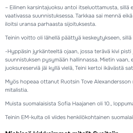
– Eilinen karsintajuoksu antoi itseluottamusta, sillä 
vaativassa suunnistuksessa. Tarkkaa sai mennä eikä s
iloitsi uransa parhaasta sijoituksesta.
Teinin voitto oli lähellä päättyä keskeytykseen, sillä
-Hyppäsin jyrkänteeltä ojaan, jossa terävä kivi pist
suunnistuksen pysymään hallinnassa. Mietin vaan, että
juoksureserviä jäi kyllä vielä, Teini kertoi ikävästä s
Myös hopeaa ottanut Ruotsin Tove Alexandersson mulj
mitalistia.
Muista suomalaisista Sofia Haajanen oli 10., loppuma
Teinin EM-kulta oli viides henkilökohtainen suomala