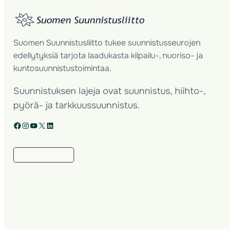
Suomen Suunnistusliitto tukee suunnistusseurojen
edellytyksiä tarjota laadukasta kilpailu-, nuoriso- ja
kuntosuunnistustoimintaa.
Suunnistuksen lajeja ovat suunnistus, hiihto-,
pyörä- ja tarkkuussuunnistus.
Facebook
Instagram
YouTube
X
LinkedIn
Tilaa uutiskirje