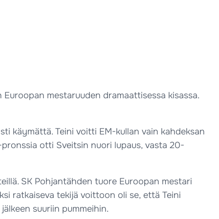
tkan Euroopan mestaruuden dramaattisessa kisassa.
 rasti käymättä. Teini voitti EM-kullan vain kahdeksan
-pronssia otti Sveitsin nuori lupaus, vasta 20-
rinteillä. SK Pohjantähden tuore Euroopan mestari
si ratkaiseva tekijä voittoon oli se, että Teini
 jälkeen suuriin pummeihin.