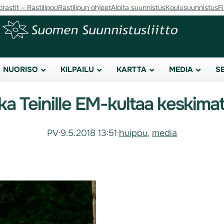
orastit – Rastilippu
Rastilipun ohjeet
Aloita suunnistus
Koulusuunnistus
F
NUORISO
KILPAILU
KARTTA
MEDIA
S
ka Teinille EM-kultaa keskimat
PV
·
9.5.2018 13:51
·
huippu
, 
media