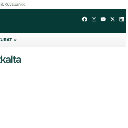
in5
Kuvapankki
EURAT
kalta