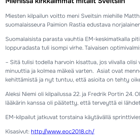
Miehissä kirkkaimmat mitalit Sveitsiin
Miesten kilpailun voitto meni Sveitsin miehille Matt
suomalaisseura Paimion Rastia edustava norjalaine
Suomalaisista parasta vauhtia EM-keskimatkalla piti O
loppuradasta tuli isompi virhe. Taivaisen optimivalmi
– Sitä tulisi todella harvoin kisattua, jos viivalla ol
minuuttia ja kolmea mäkeä varten. Asiat ovat menneet
kehittämistä ja nyt tuntuu, että asioita on tehty oik
Aleksi Niemi oli kilpailussa 22. ja Fredrik Portin 24. 
lääkärin kanssa oli päätetty, että terveyttä ei lähde
EM-kilpailut jatkuvat torstaina käytävällä sprinttivie
Kisasivut:
http://www.eoc2018.ch/