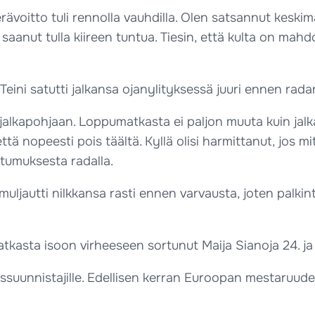
erävoitto tuli rennolla vauhdilla. Olen satsannut keskim
aanut tulla kiireen tuntua. Tiesin, että kulta on mahdo
 Teini satutti jalkansa ojanylityksessä juuri ennen rada
i jalkapohjaan. Loppumatkasta ei paljon muuta kuin jal
 nopeesti pois täältä. Kyllä olisi harmittanut, jos mit
attumuksesta radalla.
autti nilkkansa rasti ennen varvausta, joten palkinto
tkasta isoon virheeseen sortunut Maija Sianoja 24. ja 
issuunnistajille. Edellisen kerran Euroopan mestaruude