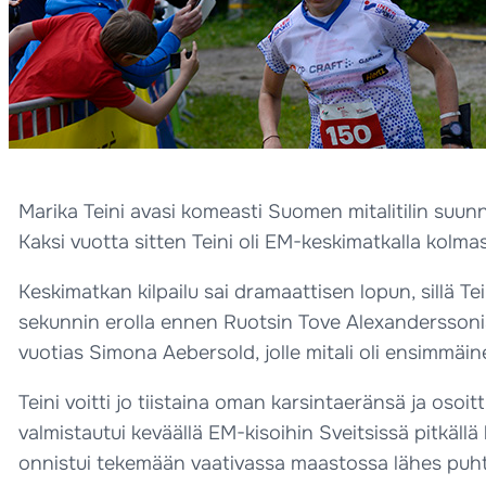
Marika Teini avasi komeasti Suomen mitalitilin suu
Kaksi vuotta sitten Teini oli EM-keskimatkalla kolmas
Keskimatkan kilpailu sai dramaattisen lopun, sillä Tei
sekunnin erolla ennen Ruotsin Tove Alexanderssonia, j
vuotias Simona Aebersold, jolle mitali oli ensimmäin
Teini voitti jo tiistaina oman karsintaeränsä ja osoi
valmistautui keväällä EM-kisoihin Sveitsissä pitkällä 
onnistui tekemään vaativassa maastossa lähes puhta