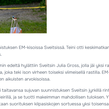
nnistuksen EM-kisoissa Sveitsissä. Teini otti keskima
.
nin edeltä hylättiin Sveitsin Julia Gross, jolla jäi yksi
oka teki ison virheen toiseksi viimeisellä rastilla. EM
en aikuisten arvokisoissa.
tti taitavansa sujuvan suunnistuksen Sveitsin jyrkillä 
leirillä, ja se tuotti makeimman mahdollisen tuloksen. Yk
an suorituksen kilpasiskojen sortuessa yksi toisensa