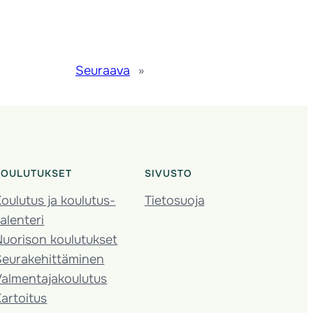
Seuraava
»
KOULUTUKSET
SIVUSTO
oulutus ja koulutus­
Tietosuoja
alenteri
Nuorison koulutukset
Seura­kehittäminen
almentaja­koulutus
artoitus