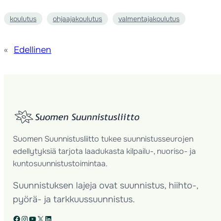
koulutus
ohjaajakoulutus
valmentajakoulutus
«
Edellinen
Suomen Suunnistusliitto tukee suunnistusseurojen
edellytyksiä tarjota laadukasta kilpailu-, nuoriso- ja
kuntosuunnistustoimintaa.
Suunnistuksen lajeja ovat suunnistus, hiihto-,
pyörä- ja tarkkuussuunnistus.
Facebook
Instagram
YouTube
X
LinkedIn