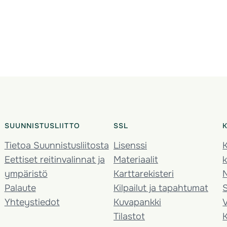
SUUNNISTUSLIITTO
SSL
Tietoa Suunnistusliitosta
Lisenssi
K
Eettiset reitinvalinnat ja
Materiaalit
k
ympäristö
Karttarekisteri
Palaute
Kilpailut ja tapahtumat
Yhteystiedot
Kuvapankki
V
Tilastot
K