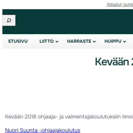
Kilpailut, kunt
Etsi
ETUSIVU
LIITTO
HARRASTE
HUIPPU
Kevään 2
Kevään 2018 ohjaaja- ja valmentajakoulutuksiin ilm
Nuori Suunta -ohjaajakoulutus