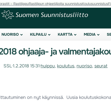
orastit – Rastilippu
Rastilipun ohjeet
Aloita suunnistus
Koulusuunnistus
F
NUORISO
KILPAILU
KARTTA
MEDIA
S
018 ohjaaja- ja valmentajako
SSL
·
1.2.2018 15:31
·
huippu
, 
koulutus
, 
nuoriso
, 
seurat
oittautuminen on nyt käynnissä. Uusia koulutuskokona