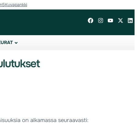
in5
Kuvapankki
EURAT
ulutukset
isuuksia on alkamassa seuraavasti: