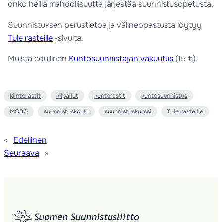
onko heillä mahdollisuutta järjestää suunnistusopetusta.
Suunnistuksen perustietoa ja välineopastusta löytyy
Tule rasteille
-sivulta.
Muista edullinen
Kuntosuunnistajan vakuutus
(15 €).
kiintorastit
kilpailut
kuntorastit
kuntosuunnistus
MOBO
suunnistuskoulu
suunnistuskurssi
Tule rasteille
«
Edellinen
Seuraava
»