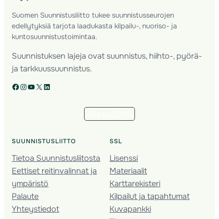
Suomen Suunnistusliitto tukee suunnistusseurojen
edellytyksiä tarjota laadukasta kilpailu-, nuoriso- ja
kuntosuunnistustoimintaa.
Suunnistuksen lajeja ovat suunnistus, hiihto-, pyörä-
ja tarkkuussuunnistus.
Facebook
Instagram
YouTube
X
LinkedIn
Tilaa uutiskirje
SUUNNISTUSLIITTO
SSL
Tietoa Suunnistusliitosta
Lisenssi
Eettiset reitinvalinnat ja
Materiaalit
ympäristö
Karttarekisteri
Palaute
Kilpailut ja tapahtumat
Yhteystiedot
Kuvapankki