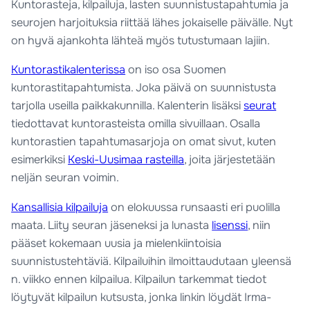
Kuntorasteja, kilpailuja, lasten suunnistustapahtumia ja
seurojen harjoituksia riittää lähes jokaiselle päivälle. Nyt
on hyvä ajankohta lähteä myös tutustumaan lajiin.
Kuntorastikalenterissa
on iso osa Suomen
kuntorastitapahtumista. Joka päivä on suunnistusta
tarjolla useilla paikkakunnilla. Kalenterin lisäksi
seurat
tiedottavat kuntorasteista omilla sivuillaan. Osalla
kuntorastien tapahtumasarjoja on omat sivut, kuten
esimerkiksi
Keski-Uusimaa rasteilla
, joita järjestetään
neljän seuran voimin.
Kansallisia kilpailuja
on elokuussa runsaasti eri puolilla
maata. Liity seuran jäseneksi ja lunasta
lisenssi
, niin
pääset kokemaan uusia ja mielenkiintoisia
suunnistustehtäviä. Kilpailuihin ilmoittaudutaan yleensä
n. viikko ennen kilpailua. Kilpailun tarkemmat tiedot
löytyvät kilpailun kutsusta, jonka linkin löydät Irma-