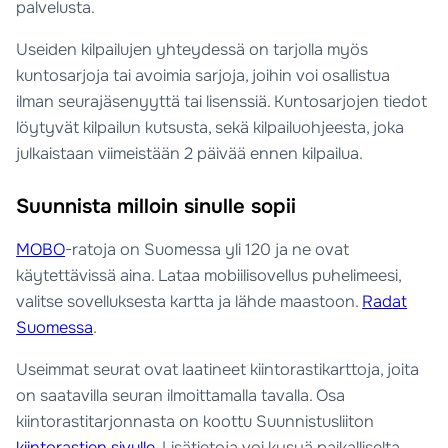
palvelusta.
Useiden kilpailujen yhteydessä on tarjolla myös
kuntosarjoja tai avoimia sarjoja, joihin voi osallistua
ilman seurajäsenyyttä tai lisenssiä. Kuntosarjojen tiedot
löytyvät kilpailun kutsusta, sekä kilpailuohjeesta, joka
julkaistaan viimeistään 2 päivää ennen kilpailua.
Suunnista milloin sinulle sopii
MOBO
-ratoja on Suomessa yli 120 ja ne ovat
käytettävissä aina. Lataa mobiilisovellus puhelimeesi,
valitse sovelluksesta kartta ja lähde maastoon.
Radat
Suomessa
.
Useimmat seurat ovat laatineet kiintorastikarttoja, joita
on saatavilla seuran ilmoittamalla tavalla. Osa
kiintorastitarjonnasta on koottu Suunnistusliiton
kiintorastien sivulle
. Lisätietoja voi kysyä paikalliselta