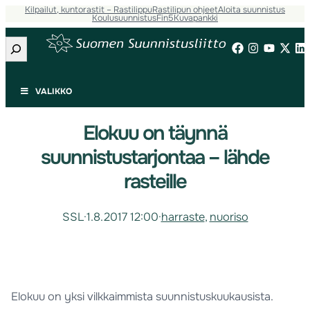
Kilpailut, kuntorastit – Rastilippu
Rastilipun ohjeet
Aloita suunnistus
Koulusuunnistus
Fin5
Kuvapankki
Etsi
VALIKKO
Elokuu on täynnä
suunnistustarjontaa – lähde
rasteille
SSL
·
1.8.2017 12:00
·
harraste
, 
nuoriso
Elokuu on yksi vilkkaimmista suunnistuskuukausista.