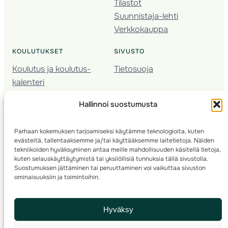
Tilastot
Suunnistaja-lehti
Verkkokauppa
KOULUTUKSET
SIVUSTO
Koulutus ja koulutus­
Tietosuoja
kalenteri
Nuorison koulutukset
Hallinnoi suostumusta
Seura­kehittäminen
Valmentaja­koulutus
Parhaan kokemuksen tarjoamiseksi käytämme teknologioita, kuten
Kartoitus
evästeitä, tallentaaksemme ja/tai käyttääksemme laitetietoja. Näiden
Ratamestari
tekniikoiden hyväksyminen antaa meille mahdollisuuden käsitellä tietoja,
kuten selauskäyttäytymistä tai yksilöllisiä tunnuksia tällä sivustolla.
Suostumuksen jättäminen tai peruuttaminen voi vaikuttaa sivuston
Suomen Suunnistusliitto
© 2025 ·
· Valimotie 10, 00380 Helsinki, Finland
ominaisuuksiin ja toimintoihin.
info(a)suunnistusliitto.fi,
Rastilipun asiat
: rastilippu(a)suunnistusliitto.fi
Hyväksy
Kilpailut ja kuntorastit – Rastilippu
:::
Rastilipun ohjeet